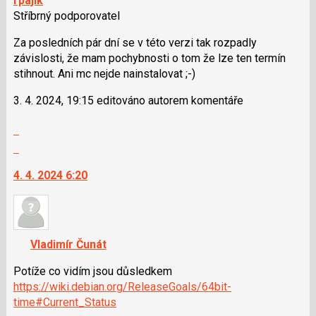
rpajik
Stříbrný podporovatel
Za posledních pár dní se v této verzi tak rozpadly
závislosti, že mam pochybnosti o tom že lze ten termín
stihnout. Ani mc nejde nainstalovat ;-)
3. 4. 2024, 19:15 editováno autorem komentáře
Zobrazit
celé
Skok
vlákno
na
4. 4. 2024 6:20
další
nový
názor.
K
navigaci
Vladimír Čunát
lze
použít
Potíže co vidím jsou důsledkem
i
https://wiki.debian.org/ReleaseGoals/64bit-
klávesy
time#Current_Status
N