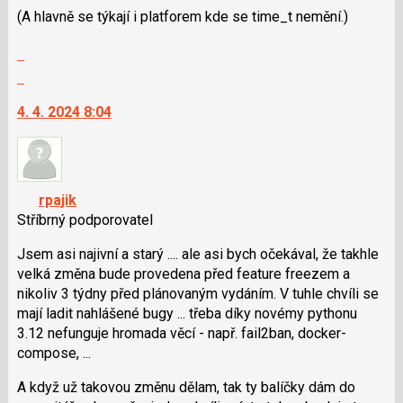
(A hlavně se týkají i platforem kde se time_t nemění.)
pro
následující
Zobrazit
a
celé
Skok
P
vlákno
na
pro
4. 4. 2024 8:04
další
předchozí
nový
nový
názor.
názor
K
navigaci
rpajik
lze
Stříbrný podporovatel
použít
i
Jsem asi najivní a starý .... ale asi bych očekával, že takhle
klávesy
velká změna bude provedena před feature freezem a
N
nikoliv 3 týdny před plánovaným vydáním. V tuhle chvíli se
pro
mají ladit nahlášené bugy ... třeba díky novémy pythonu
následující
3.12 nefunguje hromada věcí - např. fail2ban, docker-
a
compose, ...
P
A když už takovou změnu dělam, tak ty balíčky dám do
pro