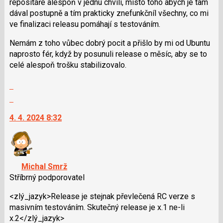
repositáře alespoň v jednu chvíli, místo toho abych je tam
předchozí
dával postupně a tím prakticky znefunkčníl všechny, co mi
nový
ve finalizaci releasu pomáhají s testováním.
názor
Nemám z toho vůbec dobrý pocit a přišlo by mi od Ubuntu
naprosto fér, když by posunuli release o měsíc, aby se to
celé alespoň trošku stabilizovalo.
Zobrazit
celé
Skok
vlákno
na
4. 4. 2024 8:32
další
nový
názor.
K
navigaci
Michal Smrž
lze
Stříbrný podporovatel
použít
i
<zlý_jazyk>Release je stejnak převlečená RC verze s
klávesy
masivním testováním. Skutečný release je x.1 ne-li
N
x.2</zlý_jazyk>