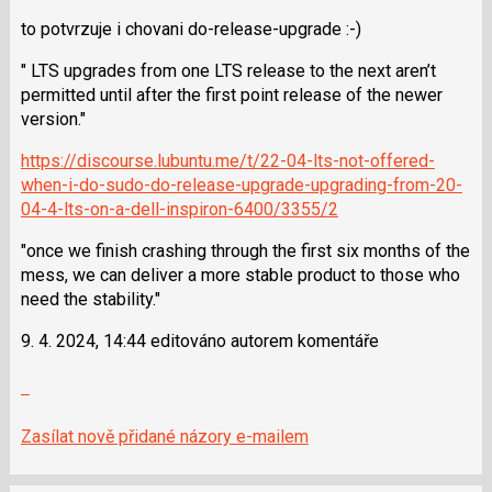
nový
lze
názor
použít
to potvrzuje i chovani do-release-upgrade :-)
i
" LTS upgrades from one LTS release to the next aren’t
klávesy
permitted until after the first point release of the newer
N
version."
pro
následující
https://discourse.lubuntu.me/t/22-04-lts-not-offered-
a
when-i-do-sudo-do-release-upgrade-upgrading-from-20-
P
04-4-lts-on-a-dell-inspiron-6400/3355/2
pro
předchozí
"once we finish crashing through the first six months of the
nový
mess, we can deliver a more stable product to those who
názor
need the stability."
9. 4. 2024, 14:44 editováno autorem komentáře
Zobrazit
celé
vlákno
Zasílat nově přidané názory e-mailem