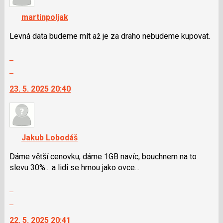
K
pro
navigaci
předchozí
martinpoljak
lze
nový
použít
Levná data budeme mít až je za draho nebudeme kupovat.
názor
i
Zobrazit
klávesy
celé
N
Skok
vlákno
pro
na
23. 5. 2025 20:40
následující
další
a
nový
P
názor.
pro
K
předchozí
navigaci
Jakub Lobodáš
nový
lze
názor
použít
Dáme větší cenovku, dáme 1GB navíc, bouchnem na to
i
slevu 30%... a lidi se hrnou jako ovce...
klávesy
Zobrazit
N
celé
pro
Skok
vlákno
následující
na
22. 5. 2025 20:41
a
další