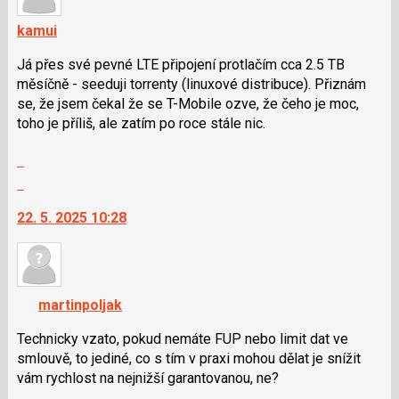
kamui
Já přes své pevné LTE připojení protlačím cca 2.5 TB
měsíčně - seeduji torrenty (linuxové distribuce). Přiznám
se, že jsem čekal že se T-Mobile ozve, že čeho je moc,
toho je příliš, ale zatím po roce stále nic.
Zobrazit
celé
Skok
vlákno
na
22. 5. 2025 10:28
další
nový
názor.
K
navigaci
martinpoljak
lze
použít
Technicky vzato, pokud nemáte FUP nebo limit dat ve
i
smlouvě, to jediné, co s tím v praxi mohou dělat je snížit
klávesy
vám rychlost na nejnižší garantovanou, ne?
N