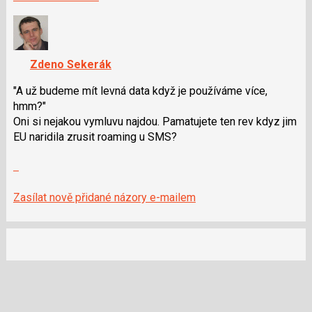
P
nový
pro
názor.
předchozí
K
nový
navigaci
Zdeno Sekerák
názor
lze
použít
"A už budeme mít levná data když je používáme více,
i
hmm?"
klávesy
Oni si nejakou vymluvu najdou. Pamatujete ten rev kdyz jim
N
EU naridila zrusit roaming u SMS?
pro
Zobrazit
následující
celé
a
vlákno
P
Zasílat nově přidané názory e-mailem
pro
předchozí
nový
názor