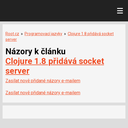
Root.cz
»
Programovací jazyky
»
Clojure 1.8 přidává socket
server
Názory k článku
Clojure 1.8 přidává socket
server
Zasílat nově přidané názory e-mailem
Zasílat nově přidané názory e-mailem