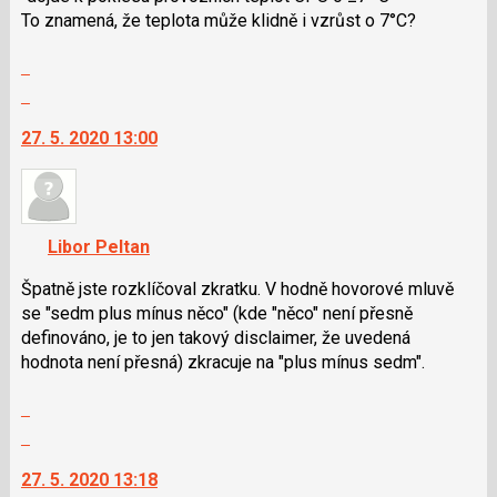
To znamená, že teplota může klidně i vzrůst o 7°C?
i
klávesy
Zobrazit
N
celé
Skok
pro
vlákno
na
následující
27. 5. 2020 13:00
další
a
nový
P
názor.
pro
K
předchozí
navigaci
nový
Libor Peltan
lze
názor
použít
Špatně jste rozklíčoval zkratku. V hodně hovorové mluvě
i
se "sedm plus mínus něco" (kde "něco" není přesně
klávesy
definováno, je to jen takový disclaimer, že uvedená
N
hodnota není přesná) zkracuje na "plus mínus sedm".
pro
Zobrazit
následující
celé
a
Skok
vlákno
P
na
27. 5. 2020 13:18
pro
další