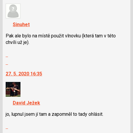
předchozí
nový
nový
názor.
názor
K
navigaci
Sinuhet
lze
použít
Pak ale bylo na místě použit vlnovku (která tam v této
i
chvíli už je).
klávesy
Zobrazit
N
celé
pro
Skok
vlákno
následující
na
27. 5. 2020 16:35
a
další
P
nový
pro
názor.
předchozí
K
nový
navigaci
David Ježek
názor
lze
použít
jo, lupnul jsem jí tam a zapomněl to tady ohlásit.
i
Zobrazit
klávesy
celé
N