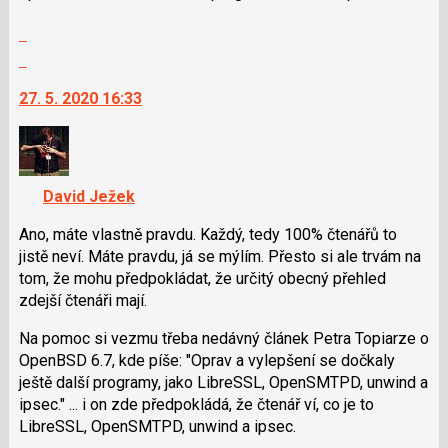
Zobrazit
celé
Skok
vlákno
na
27. 5. 2020 16:33
další
nový
názor.
K
navigaci
David Ježek
lze
použít
Ano, máte vlastně pravdu. Každý, tedy 100% čtenářů to
i
jistě neví. Máte pravdu, já se mýlím. Přesto si ale trvám na
klávesy
tom, že mohu předpokládat, že určitý obecný přehled
N
zdejší čtenáři mají.
pro
Na pomoc si vezmu třeba nedávný článek Petra Topiarze o
následující
OpenBSD 6.7, kde píše: "Oprav a vylepšení se dočkaly
a
ještě další programy, jako LibreSSL, OpenSMTPD, unwind a
P
ipsec." ... i on zde předpokládá, že čtenář ví, co je to
pro
LibreSSL, OpenSMTPD, unwind a ipsec.
předchozí