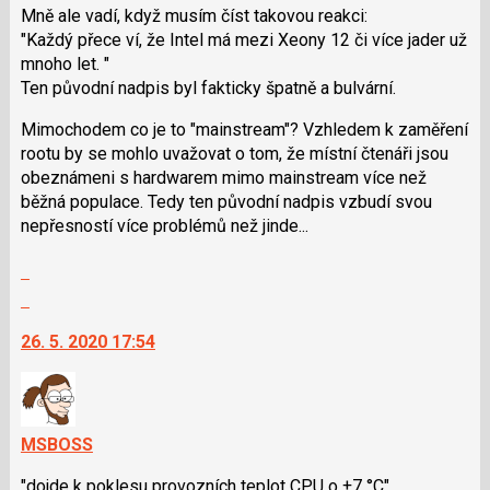
Mně ale vadí, když musím číst takovou reakci:
"Každý přece ví, že Intel má mezi Xeony 12 či více jader už
mnoho let. "
Ten původní nadpis byl fakticky špatně a bulvární.
Mimochodem co je to "mainstream"? Vzhledem k zaměření
rootu by se mohlo uvažovat o tom, že místní čtenáři jsou
obeznámeni s hardwarem mimo mainstream více než
běžná populace. Tedy ten původní nadpis vzbudí svou
nepřesností více problémů než jinde...
Zobrazit
celé
Skok
vlákno
na
26. 5. 2020 17:54
další
nový
názor.
K
navigaci
MSBOSS
lze
"dojde k poklesu provozních teplot CPU o ±7 °C"
použít