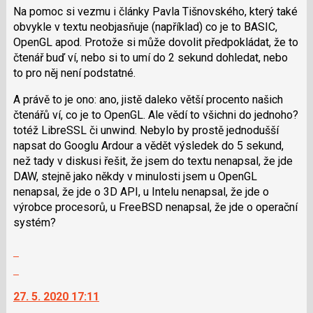
nový
Na pomoc si vezmu i články Pavla Tišnovského, který také
názor
obvykle v textu neobjasňuje (například) co je to BASIC,
OpenGL apod. Protože si může dovolit předpokládat, že to
čtenář buď ví, nebo si to umí do 2 sekund dohledat, nebo
to pro něj není podstatné.
A právě to je ono: ano, jistě daleko větší procento našich
čtenářů ví, co je to OpenGL. Ale vědí to všichni do jednoho?
totéž LibreSSL či unwind. Nebylo by prostě jednodušší
napsat do Googlu Ardour a vědět výsledek do 5 sekund,
než tady v diskusi řešit, že jsem do textu nenapsal, že jde
DAW, stejně jako někdy v minulosti jsem u OpenGL
nenapsal, že jde o 3D API, u Intelu nenapsal, že jde o
výrobce procesorů, u FreeBSD nenapsal, že jde o operační
systém?
Zobrazit
celé
Skok
vlákno
na
27. 5. 2020 17:11
další
nový