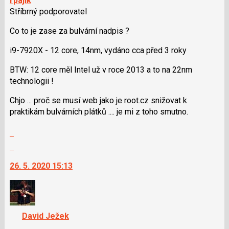
rpajik
Stříbrný podporovatel
Co to je zase za bulvární nadpis ?
i9-7920X - 12 core, 14nm, vydáno cca před 3 roky
BTW: 12 core měl Intel už v roce 2013 a to na 22nm
technologii !
Chjo ... proč se musí web jako je root.cz snižovat k
praktikám bulvárních plátků .... je mi z toho smutno.
Zobrazit
celé
Skok
vlákno
na
26. 5. 2020 15:13
další
nový
názor.
K
navigaci
David Ježek
lze