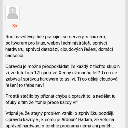
nový
nový
názor
názor.
K
navigaci
K>
lze
použít
Root navštěvují lidé pracující se servery, s linuxem,
i
softwarem pro linux, weboví administrátoři, správci
klávesy
hardwaru, správci databází, cloudových řešení, domácí
N
nadšenci.
pro
Opravdu je možné předpokládat, že každý z těchto skupin
následující
ví, že Intel má 12ti jádrové Xeony už mnoho let? Ti co se
a
zabývají správou hardware to asi ví. Ti co dělají cloudová
P
řešení to třeba neví.
pro
předchozí
Prostě stačilo by přiznat chybu a opravit to, a nedělat tu
nový
ofuky s tím že "tohle přece každý ví".
názor
Vtipné je, že stejný problém vznikl o zprávičku později.
Opravdu každý ví, k čemu je Ardour? Hádám, že většina
správců hardwaru o tomhle programu nemá ani ponětí...