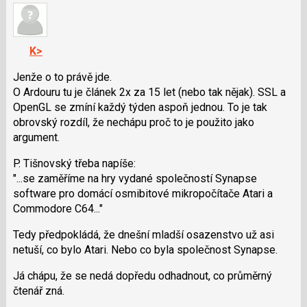
názor.
K
navigaci
K>
lze
použít
Jenže o to právě jde.
i
O Ardouru tu je článek 2x za 15 let (nebo tak nějak). SSL a
klávesy
OpenGL se zmíní každý týden aspoň jednou. To je tak
N
obrovský rozdíl, že nechápu proč to je použito jako
pro
argument.
následující
P. Tišnovský třeba napíše:
a
"...se zaměříme na hry vydané společností Synapse
P
software pro domácí osmibitové mikropočítače Atari a
pro
Commodore C64..."
předchozí
nový
Tedy předpokládá, že dnešní mladší osazenstvo už asi
názor
netuší, co bylo Atari. Nebo co byla společnost Synapse.
Já chápu, že se nedá dopředu odhadnout, co průměrný
čtenář zná.