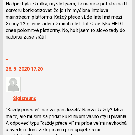
použít
Nadpis byla zkratka, myslel jsem, že nebude potřeba na IT
i
serveru konkretizovat, že je tím myšlena Intelova
klávesy
mainstream platforma. Každý přece ví, že Intel má mezi
N
Xeony 12 či více jader už mnoho let. Totéž se týká HEDT
pro
dnes polomrtvé platformy. No, holt jsem to slovo tedy do
následující
nadpisu zase vrátil.
a
Zobrazit
P
celé
pro
Skok
vlákno
předchozí
na
26. 5. 2020 17:20
nový
další
názor
nový
názor.
K
navigaci
Sigismund
lze
použít
"Každý přece ví", naozaj pán Ježek? Naozaj každý? Mrzí
i
ma to, ale musím sa pridať ku kritikom vášho štýlu písania.
klávesy
A odpoveď typu "každý přece ví" mi príde veľmi nevhodná
N
a svedčí o tom, že k písaniu pristupujete s nie