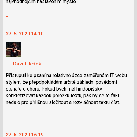
pro
najvhôdnejším nastavením mysle.
následující
Zobrazit
a
celé
P
Skok
vlákno
pro
na
27. 5. 2020 14:10
předchozí
další
nový
nový
názor
názor.
K
navigaci
David Ježek
lze
použít
Přistupuji ke psaní na relativně úzce zaměřeném IT webu
i
stylem, že přepdpokládám určité základní povědomí
klávesy
čtenáře o oboru. Pokud bych měl hnidopišsky
N
konkretizovat každou položku textu, pak by se to fakt
pro
nedalo pro přílišnou složitost a rozvláčnost textu číst.
následující
Zobrazit
a
celé
P
Skok
vlákno
pro
na
27. 5. 2020 16:19
předchozí
další