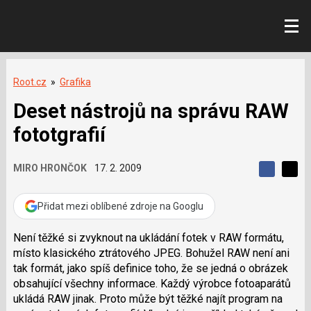
Root.cz
»
Grafika
Deset nástrojů na správu RAW
fototgrafií
MIRO HRONČOK
17. 2. 2009
S
S
S
d
d
d
í
í
Přidat mezi oblíbené zdroje na Googlu
í
l
l
e
e
l
j
j
Není těžké si zvyknout na ukládání fotek v RAW formátu,
t
e
t
místo klasického ztrátového JPEG. Bohužel RAW není ani
e
e
t
n
n
tak formát, jako spíš definice toho, že se jedná o obrázek
a
a
obsahující všechny informace. Každý výrobce fotoaparátů
F
s
a
í
ukládá RAW jinak. Proto může být těžké najít program na
c
t