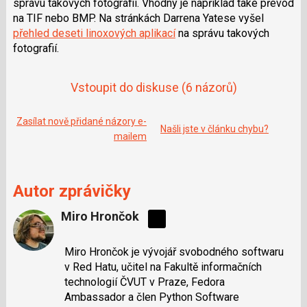
správu takových fotografií. Vhodný je například také převod
e
i
b
X
na TIF nebo BMP. Na stránkách Darrena Yatese vyšel
o
přehled deseti linoxových aplikací
na správu takových
o
k
fotografií.
u
Vstoupit do diskuse
(6 názorů)
Zasílat nově přidané názory e-
Našli jste v článku chybu?
mailem
Autor zprávičky
Miro Hrončok
Sdílejte
na
Miro Hrončok je vývojář svobodného softwaru
síti
v Red Hatu, učitel na Fakultě informačních
X
technologií ČVUT v Praze, Fedora
Ambassador a člen Python Software