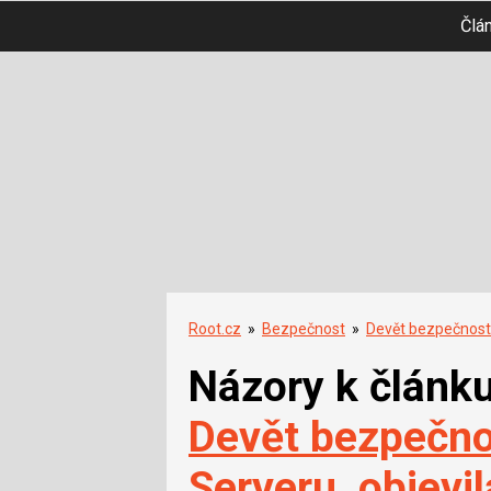
Člá
Root.cz
»
Bezpečnost
»
Devět bezpečnostn
Názory k článk
Devět bezpečno
Serveru, objevil