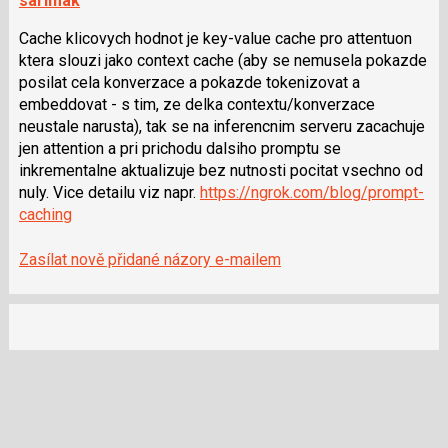
sarimak
Cache klicovych hodnot je key-value cache pro attentuon
ktera slouzi jako context cache (aby se nemusela pokazde
posilat cela konverzace a pokazde tokenizovat a
embeddovat - s tim, ze delka contextu/konverzace
neustale narusta), tak se na inferencnim serveru zacachuje
jen attention a pri prichodu dalsiho promptu se
inkrementalne aktualizuje bez nutnosti pocitat vsechno od
nuly. Vice detailu viz napr.
https://ngrok.com/blog/prompt-
caching
Zasílat nově přidané názory e-mailem