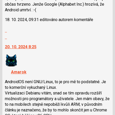
občas tvrzeno. Jenže Google (Alphabet Inc.) hrozívá, že
i
Android umrtví. :-(
klávesy
N
18. 10. 2024, 09:31 editováno autorem komentáře
pro
následující
Zobrazit
a
celé
Skok
P
vlákno
na
pro
20. 10. 2024 8:25
další
předchozí
nový
nový
názor.
názor
K
navigaci
Amarok
lze
použít
AndroidOS není GNU/Linux, to je pro mě to podstatné. Je
i
to komerční vykuchaný Linux.
klávesy
Virtualizaci Debianu vitám, snad se tím opravdu rozšíří
N
možnosti pro programátory a uživatele. Jen mám obavy, že
pro
to na mobilech stejně nepoběží kvůli ARM; v původním
následující
článku je naznačeno, že by to mohlo skončit jen u Chrome
a