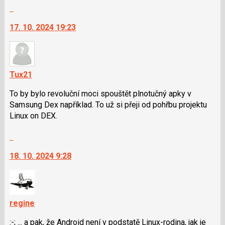
celé
pro
Skok
vlákno
následující
na
17. 10. 2024 19:23
a
další
P
nový
pro
názor.
předchozí
K
nový
navigaci
Tux21
názor
lze
To by bylo revoluční moci spouštět plnotučný apky v
použít
Samsung Dex například. To už si přeji od pohřbu projektu
i
Linux on DEX.
klávesy
N
Skok
pro
na
následující
18. 10. 2024 9:28
další
a
nový
P
názor.
pro
K
předchozí
navigaci
regine
nový
lze
názor
:-; ... a pak, že Android není v podstatě Linux-rodina, jak je
použít