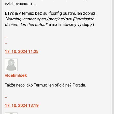
i
vztahovacnosti ...
klávesy
BTW: ja v termux bez su ifconfig pustim, jen zobrazi
N
"Warning: cannot open /proc/net/dev (Permission
pro
denied). Limited output"
a ma limitovany vystup ;⁠-⁠)
následující
a
Zobrazit
P
celé
Skok
pro
vlákno
na
předchozí
17. 10. 2024 11:25
další
nový
nový
názor
názor.
K
navigaci
vlcekmlcek
lze
Takže něco jako Termux, jen oficiálně? Paráda.
použít
i
Skok
klávesy
na
N
17. 10. 2024 13:19
další
pro
nový
následující