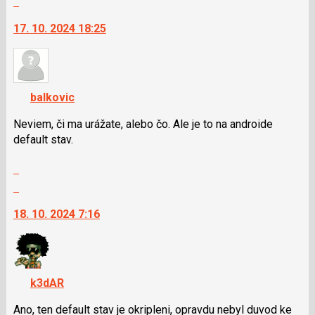
vlákno
pro
na
17. 10. 2024 18:25
následující
další
a
nový
P
názor.
pro
K
předchozí
navigaci
balkovic
nový
lze
názor
použít
Neviem, či ma urážate, alebo čo. Ale je to na androide
i
default stav.
klávesy
Zobrazit
N
celé
pro
Skok
vlákno
následující
na
18. 10. 2024 7:16
a
další
P
nový
pro
názor.
předchozí
K
nový
navigaci
k3dAR
názor
lze
použít
Ano, ten default stav je okripleni, opravdu nebyl duvod ke