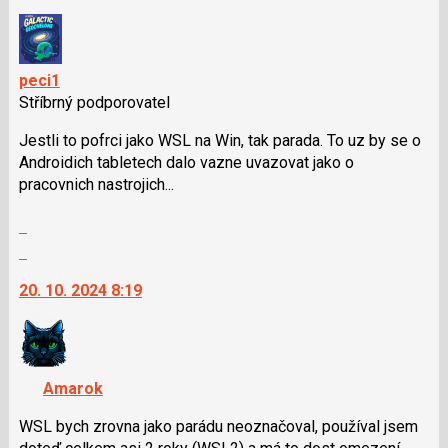
nový
P
názor.
pro
K
předchozí
navigaci
peci1
nový
lze
Stříbrný podporovatel
názor
použít
Jestli to pofrci jako WSL na Win, tak parada. To uz by se o
i
Androidich tabletech dalo vazne uvazovat jako o
klávesy
pracovnich nastrojich...
N
pro
Zobrazit
následující
celé
Skok
a
vlákno
na
P
20. 10. 2024 8:19
další
pro
nový
předchozí
názor.
nový
K
názor
navigaci
Amarok
lze
použít
WSL bych zrovna jako parádu neoznačoval, používal jsem
i