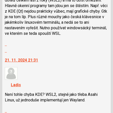
doteď celkem asi 2 roky (WSL2) a má to dost omezení.
klávesy
Hlavně okenní programy tam jdou jen se štěstím. Např. věci
N
z KDE (Qt) nejdou prakticky vůbec, mají grafické chyby. Gtk
pro
je na tom líp. Plus různé mouchy jako česká klávesnice v
následující
jakémkoliv linuxovém terminálu, a nedá se to ani
a
nastavením vyřešit. Nutno používat windowsácký terminál,
P
ve kterém se teda spouští WSL.
pro
Zobrazit
předchozí
celé
nový
Skok
vlákno
názor
na
21. 11. 2024 21:31
další
nový
názor.
K
navigaci
Ladis
lze
použít
Není tohle chyba KDE? WSL2, stejně jako třeba Asahi
i
Linux, už jednoduše implementují jen Wayland.
klávesy
Zobrazit
N