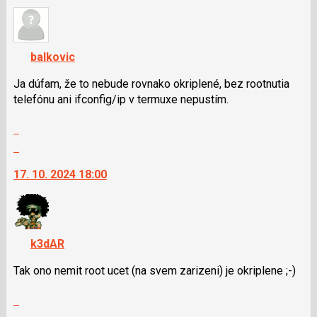
a
nový
P
názor.
pro
K
předchozí
navigaci
balkovic
nový
lze
názor
použít
Ja dúfam, že to nebude rovnako okriplené, bez rootnutia
i
telefónu ani ifconfig/ip v termuxe nepustím.
klávesy
Zobrazit
N
celé
pro
Skok
vlákno
následující
na
17. 10. 2024 18:00
a
další
P
nový
pro
názor.
předchozí
K
nový
navigaci
k3dAR
názor
lze
použít
Tak ono nemit root ucet (na svem zarizeni) je okriplene ;⁠-⁠)
i
Zobrazit
klávesy
celé
N
Skok