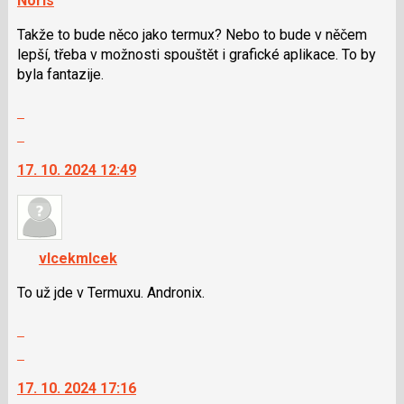
Noris
Takže to bude něco jako termux? Nebo to bude v něčem
lepší, třeba v možnosti spouštět i grafické aplikace. To by
byla fantazije.
Zobrazit
celé
Skok
vlákno
na
17. 10. 2024 12:49
další
nový
názor.
K
navigaci
vlcekmlcek
lze
použít
To už jde v Termuxu. Andronix.
i
Zobrazit
klávesy
celé
N
Skok
vlákno
pro
na
17. 10. 2024 17:16
následující
další