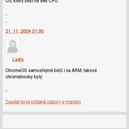
OS, který běží na x86 CPU.
P
Zobrazit
pro
celé
předchozí
Skok
vlákno
nový
na
21. 11. 2024 21:30
názor
další
nový
názor.
K
navigaci
Ladis
lze
použít
ChromeOS samozřejmě běží i na ARM, takové
i
chromebooky byly.
klávesy
Zobrazit
N
celé
pro
vlákno
následující
Zasílat nově přidané názory e-mailem
a
P
pro
předchozí