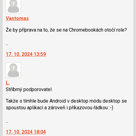
názor.
a
K
P
navigaci
Vantomas
pro
lze
předchozí
Že by příprava na to, že se na Chromebookách otočí role?
použít
nový
i
názor
Skok
klávesy
na
N
17. 10. 2024 13:59
další
pro
nový
následující
názor.
a
K
P
navigaci
L.
pro
lze
Stříbrný podporovatel
předchozí
použít
nový
Takže s tímhle bude Android v desktop módu desktop se
i
názor
spoustou aplikací a zároveň i příkazovou řádkou :-)
klávesy
N
Skok
pro
na
následující
17. 10. 2024 18:04
další
a