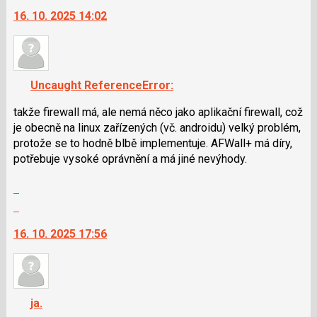
na
16. 10. 2025 14:02
další
nový
názor.
K
navigaci
Uncaught ReferenceError:
lze
použít
takže firewall má, ale nemá něco jako aplikační firewall, což
i
je obecně na linux zařízených (vč. androidu) velký problém,
klávesy
protože se to hodně blbě implementuje. AFWall+ má díry,
N
potřebuje vysoké oprávnění a má jiné nevýhody.
pro
Zobrazit
následující
celé
a
Skok
vlákno
P
na
16. 10. 2025 17:56
pro
další
předchozí
nový
nový
názor.
názor
K
navigaci
ja.
lze