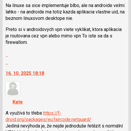
použít
Na linuxe sa sice implementuje blbo, ale na androide velmi
i
lahko - na androide ma totiz kazda aplikacia vlastne uid, na
klávesy
beznom linuxovom desktope nie.
N
Preto si v androidovych vpn viete vyklikat, ktora aplikacia
pro
je routovana cez vpn alebo mimo vpn To iste sa da s
následující
firewallom.
a
P
Zobrazit
pro
celé
Skok
předchozí
vlákno
na
nový
16. 10. 2025 18:18
další
názor
nový
názor.
K
navigaci
Kate
lze
použít
A využívá to třeba
https://f-
i
droid.org/packages/eu.faircode.netguard/
klávesy
Jediná nevýhoda je, že nejde jednoduše řetězit s normální