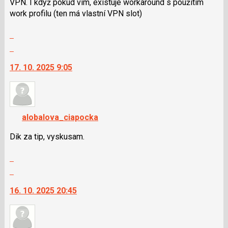
N
VPN. I když pokud vím, existuje workaround s použitím
pro
work profilu (ten má vlastní VPN slot)
následující
Zobrazit
a
celé
P
Skok
vlákno
pro
na
17. 10. 2025 9:05
předchozí
další
nový
nový
názor
názor.
K
navigaci
alobalova_ciapocka
lze
použít
Dik za tip, vyskusam.
i
Zobrazit
klávesy
celé
N
Skok
vlákno
pro
na
16. 10. 2025 20:45
následující
další
a
nový
P
názor.
pro
K