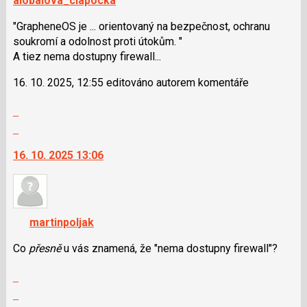
alobalova_ciapocka
"GrapheneOS je ... orientovaný na bezpečnost, ochranu
soukromí a odolnost proti útokům. "
A tiez nema dostupny firewall...
16. 10. 2025, 12:55 editováno autorem komentáře
Zobrazit
celé
Skok
vlákno
na
16. 10. 2025 13:06
další
nový
názor.
K
navigaci
martinpoljak
lze
použít
Co
přesně
u vás znamená, že "nema dostupny firewall"?
i
Zobrazit
klávesy
celé
N
Skok
vlákno
pro
na