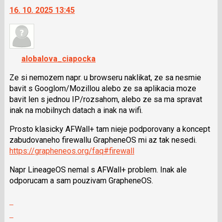
16. 10. 2025 13:45
následující
další
a
nový
P
názor.
pro
K
předchozí
navigaci
alobalova_ciapocka
nový
lze
názor
použít
Ze si nemozem napr. u browseru naklikat, ze sa nesmie
i
bavit s Googlom/Mozillou alebo ze sa aplikacia moze
klávesy
bavit len s jednou IP/rozsahom, alebo ze sa ma spravat
N
inak na mobilnych datach a inak na wifi.
pro
Prosto klasicky AFWall+ tam nieje podporovany a koncept
následující
zabudovaneho firewallu GrapheneOS mi az tak nesedi.
a
https://grapheneos.org/faq#firewall
P
pro
Napr LineageOS nemal s AFWall+ problem. Inak ale
předchozí
odporucam a sam pouzivam GrapheneOS.
nový
názor
Zobrazit
celé
Skok
vlákno