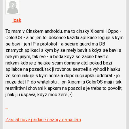
názor
názor.
K
navigaci
Izak
lze
použít
To mam v Cinskem androidu, ma to cinsky Xioami i Oppo -
i
ColorOS - a ne jen to, dokonce kazda aplikace loguje s kym
klávesy
se bavi - jen IP a protokol - a secure guard ma DB
N
znamych aplikaci s kym by se mely bavit a kdyz se bavi s
pro
nekym jinym, tak rve - a beda kdyz se zacne bavit s
následující
nekym, kdo je z nejake scam domeny atd, pokud bezi
a
apliakce na pozadi, tak ji rovbnou sestreli a vyhodi hlasku
P
ze komunikuje s kym nema a dopoirucji apklu odebrat - jo
pro
muzu dat IP do whitelistu ... on Xioami a ColorOS maji i tak
předchozí
restriktivni chovani k apkam na poazdi a je treba to povolit,
nový
jinak ji i uspava, kdyz moc zere ;-)
názor
Zobrazit
celé
vlákno
Zasílat nově přidané názory e-mailem