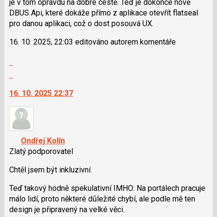
i
je v tom opravdu na dobré cestě. Teď je dokonce nově
klávesy
DBUS Api, které dokáže přímo z aplikace otevřít flatseal
N
pro danou aplikaci, což o dost posouvá UX.
pro
16. 10. 2025, 22:03 editováno autorem komentáře
následující
a
Zobrazit
P
celé
Skok
pro
vlákno
na
předchozí
16. 10. 2025 22:37
další
nový
nový
názor
názor.
K
navigaci
Ondřej Kolín
lze
Zlatý podporovatel
použít
i
Chtěl jsem být inkluzivní.
klávesy
Teď takový hodně spekulativní IMHO: Na portálech pracuje
N
málo lidí, proto některé důležité chybí, ale podle mě ten
pro
design je připravený na velké věci.
následující