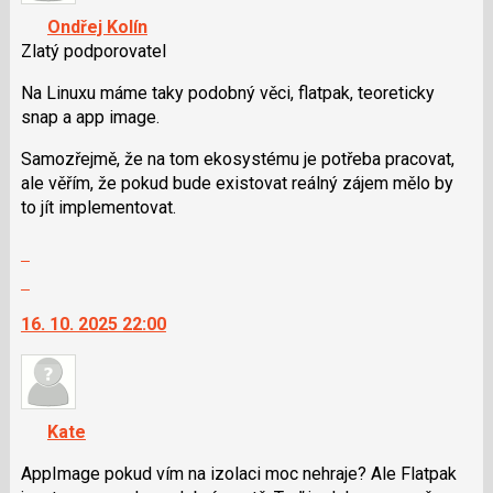
předchozí
navigaci
Ondřej Kolín
nový
lze
Zlatý podporovatel
názor
použít
i
Na Linuxu máme taky podobný věci, flatpak, teoreticky
klávesy
snap a app image.
N
Samozřejmě, že na tom ekosystému je potřeba pracovat,
pro
ale věřím, že pokud bude existovat reálný zájem mělo by
následující
to jít implementovat.
a
P
Zobrazit
pro
celé
Skok
předchozí
vlákno
na
nový
16. 10. 2025 22:00
další
názor
nový
názor.
K
navigaci
Kate
lze
použít
AppImage pokud vím na izolaci moc nehraje? Ale Flatpak