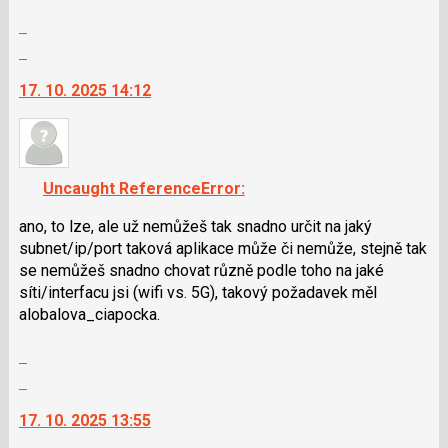
a
Zobrazit
P
celé
Skok
pro
vlákno
na
předchozí
17. 10. 2025 14:12
další
nový
nový
názor
názor.
K
navigaci
Uncaught ReferenceError:
lze
použít
ano, to lze, ale už nemůžeš tak snadno určit na jaký
i
subnet/ip/port taková aplikace může či nemůže, stejně tak
klávesy
se nemůžeš snadno chovat různě podle toho na jaké
N
síti/interfacu jsi (wifi vs. 5G), takový požadavek měl
pro
alobalova_ciapocka.
následující
Zobrazit
a
celé
P
Skok
vlákno
pro
na
17. 10. 2025 13:55
předchozí
další
nový
nový