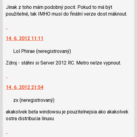
klávesy
Jinak z toho mám podobný pocit. Pokud to má být
N
použitelné, tak IMHO musí do finální verze dost máknout.
pro
následující
Skok
a
na
P
14. 6. 2012 11:11
další
pro
nový
předchozí
Lol Phirae
(neregistrovaný)
názor.
nový
K
názor
Zdroj - stáhni si Server 2012 RC. Metro nelze vypnout.
navigaci
lze
Skok
použít
na
i
14. 6. 2012 21:54
další
klávesy
nový
N
zx
(neregistrovaný)
názor.
pro
K
akakolvek beta windowsu je pouzitelnejsia ako akakolvek
následující
navigaci
ostra distribucia linuxu
a
lze
P
použít
Skok
pro
i
na