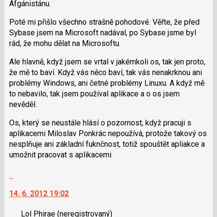
Afgánistánu.
P
pro
Poté mi přišlo všechno strašně pohodové. Věřte, že před
předchozí
Sybase jsem na Microsoft nadával, po Sybase jsme byl
nový
rád, že mohu dělat na Microsoftu.
názor
Ale hlavně, když jsem se vrtal v jakémkoli os, tak jen proto,
že mě to baví. Když vás něco baví, tak vás nenakrknou ani
problémy Windows, ani četné problémy Linuxu. A když mě
to nebavilo, tak jsem používal aplikace a o os jsem
nevěděl.
Os, který se neustále hlásí o pozornost, když pracuji s
aplikacemi Miloslav Ponkrác nepoužívá, protože takový os
nesplňuje ani základní fuknčnost, totiž spouštět apliakce a
umožnit pracovat s aplikacemi.
Skok
na
14. 6. 2012 19:02
další
nový
Lol Phirae
(neregistrovaný)
názor.