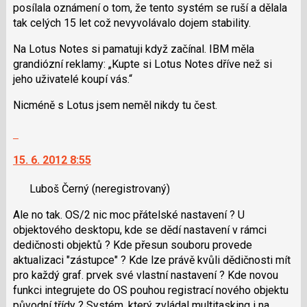
posílala oznámení o tom, že tento systém se ruší a dělala
nový
tak celých 15 let což nevyvolávalo dojem stability.
názor
Na Lotus Notes si pamatuji když začínal. IBM měla
grandiózní reklamy: „Kupte si Lotus Notes dříve než si
jeho uživatelé koupí vás.“
Nicméně s Lotus jsem neměl nikdy tu čest.
Skok
na
15. 6. 2012 8:55
další
nový
Luboš Černý
(neregistrovaný)
názor.
K
Ale no tak. OS/2 nic moc přátelské nastavení ? U
navigaci
objektového desktopu, kde se dědí nastavení v rámci
lze
dedičnosti objektů ? Kde přesun souboru provede
použít
aktualizaci "zástupce" ? Kde lze právě kvůli dědičnosti mít
i
pro každý graf. prvek své vlastní nastavení ? Kde novou
klávesy
funkci integrujete do OS pouhou registrací nového objektu
N
původní třídy ? Systém, který zvládal multitasking i na