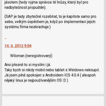
jásotem (tedy vyjma správce té hrůzy, který byl pro
použít
nadbytečnost propuštěn).
i
klávesy
(SAP je tady zbytečné rozebírat, to je kapitola samo pro
N
sebe, velkým úspěchem je, když po implementaci jejich
pro
systému firma nezkrachuje.)
následující
a
Skok
P
na
14. 6. 2012 9:04
pro
další
předchozí
nový
Wiloman
(neregistrovaný)
nový
názor.
názor
K
Ano přesně to si myslím i já.
navigaci
Taky bych si nikdy mobil nebo tablet s Windows nekoupil.
lze
Já jsem plně spokojen s Androidem ICS 4.0.4 ( alespoň
použít
nějaký linux je nejpoužívanějším OS :D )
i
klávesy
N
pro
následující