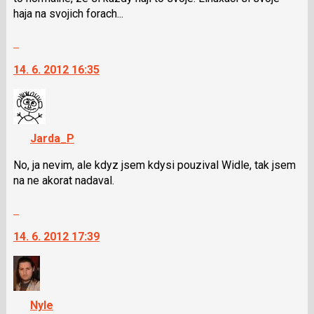
lze
haja na svojich forach...
použít
i
Skok
klávesy
na
N
14. 6. 2012 16:35
další
pro
nový
následující
názor.
a
K
P
navigaci
Jarda_P
pro
lze
předchozí
použít
No, ja nevim, ale kdyz jsem kdysi pouzival Widle, tak jsem
nový
i
na ne akorat nadaval.
názor
klávesy
Skok
N
na
pro
14. 6. 2012 17:39
další
následující
nový
a
názor.
P
K
pro
navigaci
předchozí
Nyle