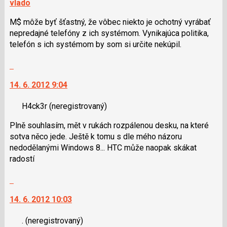
vlado
M$ môže byť šťastný, že vôbec niekto je ochotný vyrábať
nepredajné telefóny z ich systémom. Vynikajúca politika,
telefón s ich systémom by som si určite nekúpil.
Skok
na
14. 6. 2012 9:04
další
nový
H4ck3r
(neregistrovaný)
názor.
K
Plně souhlasím, mět v rukách rozpálenou desku, na které
navigaci
sotva něco jede. Ještě k tomu s dle mého názoru
lze
nedodělanými Windows 8... HTC může naopak skákat
použít
radostí
i
klávesy
Skok
N
na
pro
14. 6. 2012 10:03
další
následující
nový
a
.
(neregistrovaný)
názor.