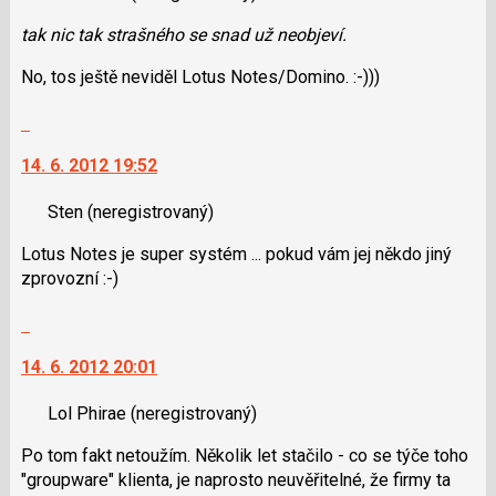
K
tak nic tak strašného se snad už neobjeví.
navigaci
lze
No, tos ještě neviděl Lotus Notes/Domino. :-)))
použít
i
Skok
klávesy
na
14. 6. 2012 19:52
N
další
pro
nový
Sten
(neregistrovaný)
následující
názor.
a
K
Lotus Notes je super systém ... pokud vám jej někdo jiný
P
navigaci
zprovozní :-)
pro
lze
předchozí
použít
Skok
nový
i
na
názor
klávesy
14. 6. 2012 20:01
další
N
nový
pro
Lol Phirae
(neregistrovaný)
názor.
následující
K
Po tom fakt netoužím. Několik let stačilo - co se týče toho
a
navigaci
"groupware" klienta, je naprosto neuvěřitelné, že firmy ta
P
lze