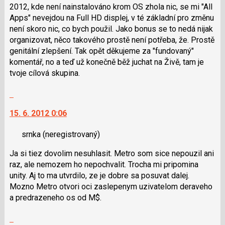
navigaci
2012, kde není nainstalováno krom OS zhola nic, se mi "All
názor
lze
Apps" nevejdou na Full HD displej, v té základní pro změnu
použít
není skoro nic, co bych použil. Jako bonus se to nedá nijak
i
organizovat, něco takového prostě není potřeba, že. Prostě
klávesy
genitální zlepšení. Tak opět děkujeme za "fundovaný"
N
komentář, no a teď už konečně běž juchat na Živě, tam je
pro
tvoje cílová skupina.
následující
a
Skok
P
na
pro
15. 6. 2012 0:06
další
předchozí
nový
nový
srnka
(neregistrovaný)
názor.
názor
K
Ja si tiez dovolim nesuhlasit. Metro som sice nepouzil ani
navigaci
raz, ale nemozem ho nepochvalit. Trocha mi pripomina
lze
unity. Aj to ma utvrdilo, ze je dobre sa posuvat dalej.
použít
Mozno Metro otvori oci zaslepenym uzivatelom deraveho
i
a predrazeneho os od M$.
klávesy
N
Skok
pro