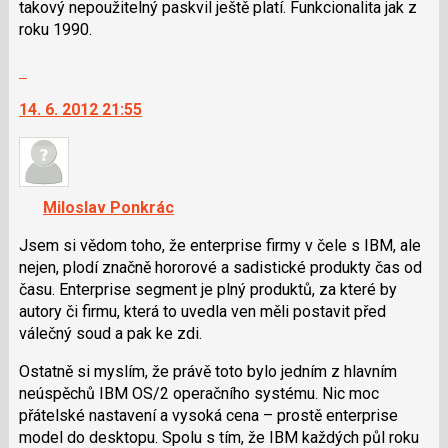
takový nepoužitelný paskvil ještě platí. Funkcionalita jak z
pro
použít
roku 1990.
předchozí
i
nový
klávesy
Skok
názor
N
na
pro
14. 6. 2012 21:55
další
následující
nový
a
názor.
P
K
pro
navigaci
Miloslav Ponkrác
předchozí
lze
nový
použít
Jsem si vědom toho, že enterprise firmy v čele s IBM, ale
názor
i
nejen, plodí značně hororové a sadistické produkty čas od
klávesy
času. Enterprise segment je plný produktů, za které by
N
autory či firmu, která to uvedla ven měli postavit před
pro
válečný soud a pak ke zdi.
následující
Ostatně si myslím, že právě toto bylo jedním z hlavním
a
neúspěchů IBM OS/2 operačního systému. Nic moc
P
přátelské nastavení a vysoká cena – prostě enterprise
pro
model do desktopu. Spolu s tím, že IBM každých půl roku
předchozí