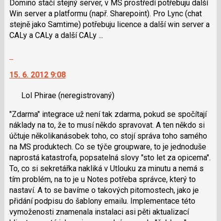
Domino stačí stejný server, v MS prostředí potřebuju další
Win server a platformu (např. Sharepoint). Pro Lync (chat
stejně jako Samtime) potřebuju licence a další win server a
CALy a CALy a další CALy ...
Skok
na
15. 6. 2012 9:08
další
nový
Lol Phirae
(neregistrovaný)
názor.
K
"Zdarma" integrace už není tak zdarma, pokud se spočítají
navigaci
náklady na to, že to musí někdo spravovat. A ten někdo si
lze
účtuje několikanásobek toho, co stojí správa toho samého
použít
na MS produktech. Co se týče groupware, to je jednoduše
i
naprostá katastrofa, popsatelná slovy "sto let za opicema".
klávesy
To, co si sekretářka nakliká v Utlouku za minutu a nemá s
N
tím problém, na to je u Notes potřeba správce, který to
pro
nastaví. A to se bavíme o takových pitomostech, jako je
následující
přidání podpisu do šablony emailu. Implementace této
a
vymoženosti znamenala instalaci asi pěti aktualizací
P