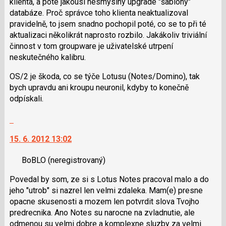
klienta, a poté jakousi nesmyslný upgrade "šablony"
pro
databáze. Proč správce toho klienta neaktualizoval
předchozí
pravidelně, to jsem snadno pochopil poté, co se to při té
nový
aktualizaci několikrát naprosto rozbilo. Jakákoliv triviální
názor
činnost v tom groupware je uživatelské utrpení
neskutečného kalibru.
OS/2 je škoda, co se týče Lotusu (Notes/Domino), tak
bych upravdu ani kroupu neuronil, kdyby to konečně
odpískali.
Skok
na
15. 6. 2012 13:02
další
nový
BoBLO
(neregistrovaný)
názor.
K
Povedal by som, ze si s Lotus Notes pracoval malo a do
navigaci
jeho "utrob" si nazrel len velmi zdaleka. Mam(e) presne
lze
opacne skusenosti a mozem len potvrdit slova Tvojho
použít
predrecnika. Ano Notes su narocne na zvladnutie, ale
i
odmenou su velmi dobre a komplexne sluzby za velmi