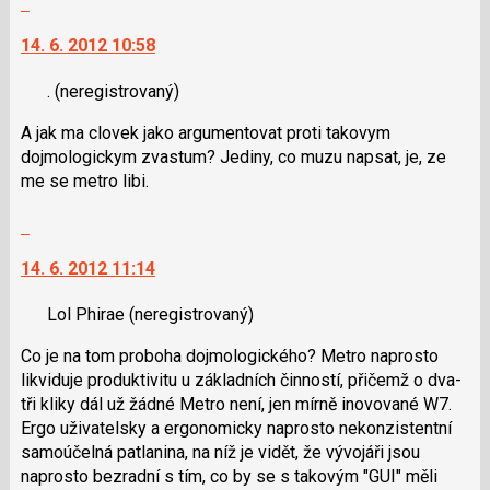
pro
i
na
předchozí
klávesy
14. 6. 2012 10:58
další
nový
N
nový
názor
pro
.
(neregistrovaný)
názor.
následující
K
A jak ma clovek jako argumentovat proti takovym
a
navigaci
dojmologickym zvastum? Jediny, co muzu napsat, je, ze
P
lze
me se metro libi.
pro
použít
předchozí
i
Skok
nový
klávesy
na
názor
N
14. 6. 2012 11:14
další
pro
nový
následující
Lol Phirae
(neregistrovaný)
názor.
a
K
Co je na tom proboha dojmologického? Metro naprosto
P
navigaci
likviduje produktivitu u základních činností, přičemž o dva-
pro
lze
tři kliky dál už žádné Metro není, jen mírně inovované W7.
předchozí
použít
Ergo uživatelsky a ergonomicky naprosto nekonzistentní
nový
i
samoúčelná patlanina, na níž je vidět, že vývojáři jsou
názor
klávesy
naprosto bezradní s tím, co by se s takovým "GUI" měli
N