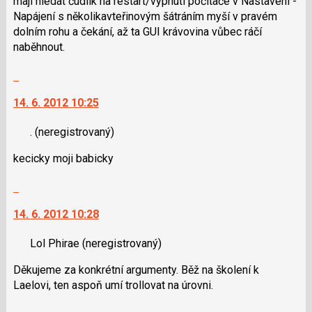
mají hledat čudlík na restart/vypnutí počítače v Nastavení -
pro
Napájení s několikavteřinovým šátráním myší v pravém
předchozí
dolním rohu a čekání, až ta GUI krávovina vůbec ráčí
nový
naběhnout.
názor
Skok
na
14. 6. 2012 10:25
další
nový
.
(neregistrovaný)
názor.
K
kecicky moji babicky
navigaci
lze
Skok
použít
na
i
14. 6. 2012 10:28
další
klávesy
nový
N
Lol Phirae
(neregistrovaný)
názor.
pro
K
Děkujeme za konkrétní argumenty. Běž na školení k
následující
navigaci
Laelovi, ten aspoň umí trollovat na úrovni.
a
lze
P
použít
Skok