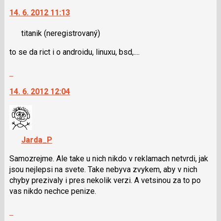
na
N
14. 6. 2012 11:13
další
pro
nový
následující
titanik
(neregistrovaný)
názor.
a
K
P
to se da rict i o androidu, linuxu, bsd,....
navigaci
pro
lze
předchozí
Skok
použít
nový
na
i
názor
14. 6. 2012 12:04
další
klávesy
nový
N
názor.
pro
K
následující
navigaci
Jarda_P
a
lze
P
použít
Samozrejme. Ale take u nich nikdo v reklamach netvrdi, jak
pro
i
jsou nejlepsi na svete. Take nebyva zvykem, aby v nich
předchozí
klávesy
chyby prezivaly i pres nekolik verzi. A vetsinou za to po
nový
N
vas nikdo nechce penize.
názor
pro
Skok
následující
na