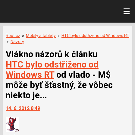
Root.cz
»
Mobily a tablety
»
HTC bylo odstřiženo od Windows RT
»
Názory
Vlákno názorů k článku
HTC bylo odstřiženo od
Windows RT
od vlado - M$
môže byť šťastný, že vôbec
niekto je...
14. 6. 2012 8:49