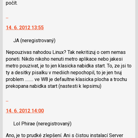
počít.
pro
následující
Skok
a
na
P
14. 6. 2012 13:55
další
pro
nový
předchozí
JA
(neregistrovaný)
názor.
nový
K
Nepouzivas nahodou Linux? Tak nekritizuj o cem nemas
názor
navigaci
poneti. Nikdo nikoho nenuti metro aplikace nebo jakesi
lze
metro pouzivat, je to jen klasicka nabidka start. To, ze jsi to
použít
ty a desitky pisalku v mediich nepochopil, to je jen tvuj
i
problem ......... ve W8 je defaultne klasicka plocha a trochu
klávesy
prekopana nabidka start (nastesti k lepsimu)
N
pro
Skok
následující
na
a
14. 6. 2012 14:00
další
P
nový
pro
Lol Phirae
(neregistrovaný)
názor.
předchozí
K
Ano, je to prudké zlepšení. Ani s čistou instalací Server
nový