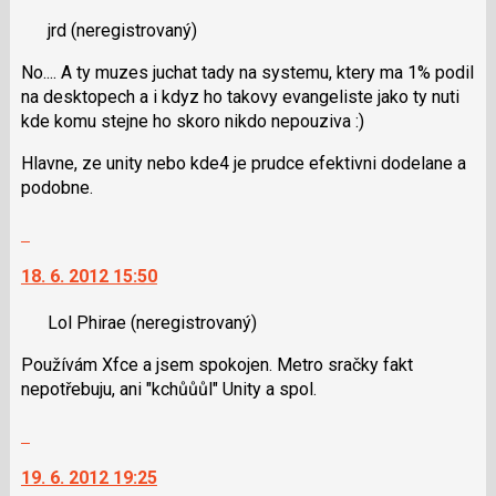
nový
jrd
(neregistrovaný)
názor.
K
No.... A ty muzes juchat tady na systemu, ktery ma 1% podil
navigaci
na desktopech a i kdyz ho takovy evangeliste jako ty nuti
lze
kde komu stejne ho skoro nikdo nepouziva :)
použít
i
Hlavne, ze unity nebo kde4 je prudce efektivni dodelane a
klávesy
podobne.
N
pro
Skok
následující
na
18. 6. 2012 15:50
a
další
P
nový
Lol Phirae
(neregistrovaný)
pro
názor.
předchozí
K
Používám Xfce a jsem spokojen. Metro sračky fakt
nový
navigaci
nepotřebuju, ani "kchůůůl" Unity a spol.
názor
lze
použít
Skok
i
na
klávesy
19. 6. 2012 19:25
další