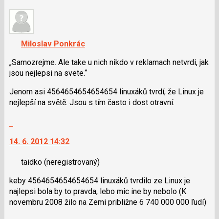
nový
a
názor.
P
K
pro
navigaci
předchozí
Miloslav Ponkrác
lze
nový
použít
„Samozrejme. Ale take u nich nikdo v reklamach netvrdi, jak
názor
i
jsou nejlepsi na svete.“
klávesy
Jenom asi 4564654654654654 linuxáků tvrdí, že Linux je
N
nejlepší na světě. Jsou s tím často i dost otravní.
pro
následující
Skok
a
na
P
14. 6. 2012 14:32
další
pro
nový
předchozí
taidko
(neregistrovaný)
názor.
nový
K
názor
keby 4564654654654654 linuxáků tvrdilo ze Linux je
navigaci
najlepsi bola by to pravda, lebo mic ine by nebolo (K
lze
novembru 2008 žilo na Zemi približne 6 740 000 000 ľudí)
použít
i