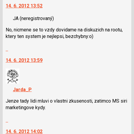
a
14. 6. 2012 13:52
další
P
nový
pro
JA
(neregistrovaný)
názor.
předchozí
K
nový
No, nicmene se to vzdy dovidame na diskuzich na rootu,
navigaci
názor
ktery ten system je nejlepsi, bezchybny:o)
lze
použít
Skok
i
na
klávesy
14. 6. 2012 13:59
další
N
nový
pro
názor.
následující
K
a
navigaci
Jarda_P
P
lze
pro
použít
Jenze tady lidi mluvi o vlastni zkusenosti, zatimco MS siri
předchozí
i
marketingove kydy.
nový
klávesy
názor
Skok
N
na
pro
14. 6. 2012 14:02
další
následující