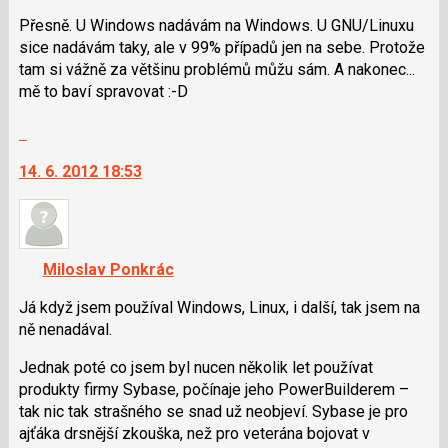
lze
nový
použít
Přesně. U Windows nadávám na Windows. U GNU/Linuxu
názor
i
sice nadávám taky, ale v 99% případů jen na sebe. Protože
klávesy
tam si vážně za většinu problémů můžu sám. A nakonec...
N
mě to baví spravovat :-D
pro
Skok
následující
na
a
14. 6. 2012 18:53
další
P
nový
pro
názor.
předchozí
K
nový
navigaci
názor
Miloslav Ponkrác
lze
použít
Já když jsem používal Windows, Linux, i další, tak jsem na
i
ně nenadával.
klávesy
Jednak poté co jsem byl nucen několik let používat
N
produkty firmy Sybase, počínaje jeho PowerBuilderem –
pro
tak nic tak strašného se snad už neobjeví. Sybase je pro
následující
ajťáka drsnější zkouška, než pro veterána bojovat v
a