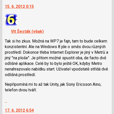
na
následující
15. 6. 2012 0:15
další
a
nový
P
názor.
pro
K
předchozí
navigaci
Vít Šesták (v6ak)
nový
lze
názor
použít
Tak si ho zkus. Možná na WP7 je fajn, tam to bude celkem
i
konzistentní. Ale na Windows 8 jde o směs dvou různých
klávesy
prostředí. Dokonce třeba Internet Explorer je jiný v Metrů a
N
jiný "na ploše". Je přitom možné spustit oba, de facto dvě
pro
odlišné aplikace. Celé by to bylo ještě OK, kdyby Metro
následující
nenahrazovalo nabídku start. Uživatel vpodstatě střídá dvě
a
odlišná prostředí.
P
Nepřipomíná mi to až tak Unity, jak Sony Ericsson Aino,
pro
telefon dvou tváří.
předchozí
nový
Skok
názor
na
17. 6. 2012 6:54
další