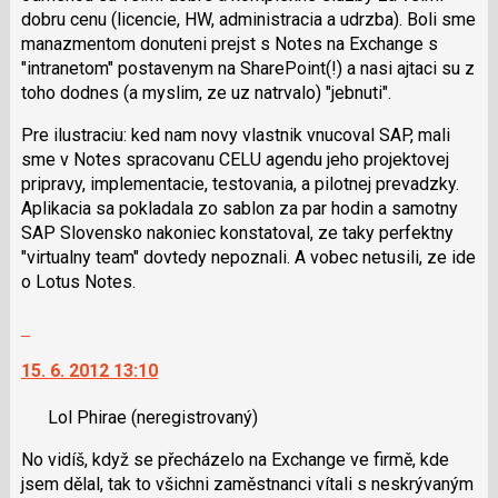
klávesy
dobru cenu (licencie, HW, administracia a udrzba). Boli sme
N
manazmentom donuteni prejst s Notes na Exchange s
pro
"intranetom" postavenym na SharePoint(!) a nasi ajtaci su z
následující
toho dodnes (a myslim, ze uz natrvalo) "jebnuti".
a
P
Pre ilustraciu: ked nam novy vlastnik vnucoval SAP, mali
pro
sme v Notes spracovanu CELU agendu jeho projektovej
předchozí
pripravy, implementacie, testovania, a pilotnej prevadzky.
nový
Aplikacia sa pokladala zo sablon za par hodin a samotny
názor
SAP Slovensko nakoniec konstatoval, ze taky perfektny
"virtualny team" dovtedy nepoznali. A vobec netusili, ze ide
o Lotus Notes.
Skok
na
15. 6. 2012 13:10
další
nový
Lol Phirae
(neregistrovaný)
názor.
K
No vidíš, když se přecházelo na Exchange ve firmě, kde
navigaci
jsem dělal, tak to všichni zaměstnanci vítali s neskrývaným
lze