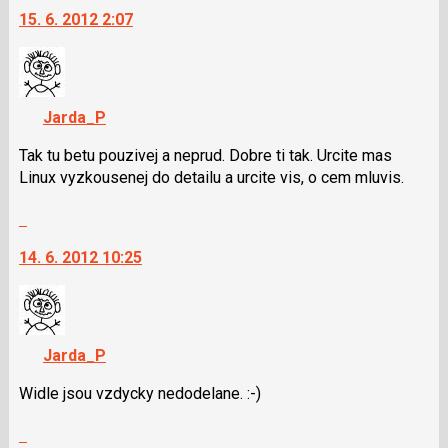
předchozí
klávesy
15. 6. 2012 2:07
další
nový
N
nový
názor
pro
názor.
následující
K
a
navigaci
Jarda_P
P
lze
pro
použít
Tak tu betu pouzivej a neprud. Dobre ti tak. Urcite mas
předchozí
i
Linux vyzkousenej do detailu a urcite vis, o cem mluvis.
nový
klávesy
názor
Skok
N
na
pro
14. 6. 2012 10:25
další
následující
nový
a
názor.
P
K
pro
navigaci
předchozí
Jarda_P
lze
nový
použít
Widle jsou vzdycky nedodelane. :-)
názor
i
Skok
klávesy