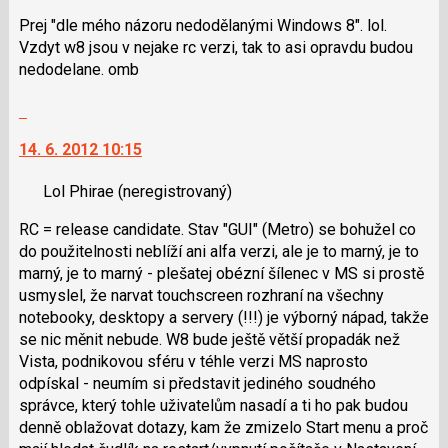
P
K
Prej "dle mého názoru nedodělanými Windows 8". lol.
pro
navigaci
Vzdyt w8 jsou v nejake rc verzi, tak to asi opravdu budou
předchozí
lze
nedodelane. omb
nový
použít
názor
i
Skok
klávesy
na
N
14. 6. 2012 10:15
další
pro
nový
následující
Lol Phirae
(neregistrovaný)
názor.
a
K
RC = release candidate. Stav "GUI" (Metro) se bohužel co
P
navigaci
do použitelnosti neblíží ani alfa verzi, ale je to marný, je to
pro
lze
marný, je to marný - plešatej obézní šílenec v MS si prostě
předchozí
použít
usmyslel, že narvat touchscreen rozhraní na všechny
nový
i
notebooky, desktopy a servery (!!!) je výborný nápad, takže
názor
klávesy
se nic měnit nebude. W8 bude ještě větší propadák než
N
Vista, podnikovou sféru v téhle verzi MS naprosto
pro
odpískal - neumím si představit jediného soudného
následující
správce, který tohle uživatelům nasadí a ti ho pak budou
a
denně oblažovat dotazy, kam že zmizelo Start menu a proč
P