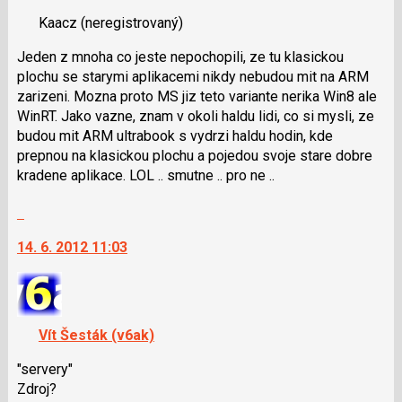
N
nový
pro
Kaacz
(neregistrovaný)
názor.
následující
K
Jeden z mnoha co jeste nepochopili, ze tu klasickou
a
navigaci
plochu se starymi aplikacemi nikdy nebudou mit na ARM
P
lze
zarizeni. Mozna proto MS jiz teto variante nerika Win8 ale
pro
použít
WinRT. Jako vazne, znam v okoli haldu lidi, co si mysli, ze
předchozí
i
budou mit ARM ultrabook s vydrzi haldu hodin, kde
nový
klávesy
prepnou na klasickou plochu a pojedou svoje stare dobre
názor
N
kradene aplikace. LOL .. smutne .. pro ne ..
pro
následující
Skok
a
na
P
14. 6. 2012 11:03
další
pro
nový
předchozí
názor.
nový
K
názor
navigaci
Vít Šesták (v6ak)
lze
použít
"servery"
i
Zdroj?