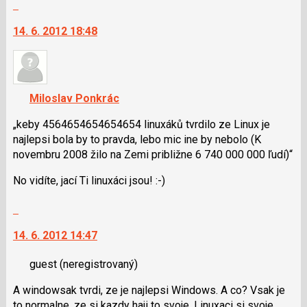
Skok
klávesy
na
N
14. 6. 2012 18:48
další
pro
nový
následující
názor.
a
K
P
navigaci
Miloslav Ponkrác
pro
lze
předchozí
použít
„keby 4564654654654654 linuxáků tvrdilo ze Linux je
nový
i
najlepsi bola by to pravda, lebo mic ine by nebolo (K
názor
klávesy
novembru 2008 žilo na Zemi približne 6 740 000 000 ľudí)“
N
No vidíte, jací Ti linuxáci jsou! :-)
pro
následující
Skok
a
na
P
14. 6. 2012 14:47
další
pro
nový
předchozí
guest
(neregistrovaný)
názor.
nový
K
názor
A windowsak tvrdi, ze je najlepsi Windows. A co? Vsak je
navigaci
to normalne, ze si kazdy haji to svoje. Linuxaci si svoje