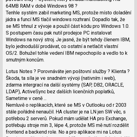
pro
64MB RAM v době Windows 98 ?
následující
Tenhle systém zabil marketing MS, protože místo doladění
a
jádra a funcí MS tlačil windows rozhraní. Dopadlo tak, že
P
se MS trhnul z vývoje a použil část kódu pro Windows 1.0.
pro
S postupem času pak nutil prodejce PC instalovat
předchozí
Windows na nový stroj. Je jasné, že být tehdy členem IBM,
nový
bylo jednodušší prodávat, co ostatní a netlačit vlastní
názor
OS/2. Bohužel tohle vedení IBM nepochopilo a vedlo to k
smutným koncům.
Lotus Notes ? Porovnáváte jen poštovní služby ? Klienta ?
Škoda, ta síla je ve snadném vývoji (nativním i web),
zdarma intergrací na další systémy (SAP, DB2, ORACLE,
LDAP), ActiveSync bez dalších licenčních poplatků,
Sametime v ceně ...
Nemluvě o replikacích, které se MS v Outlooku od r 2003
stále pořádně nenaučil. HA cluster je na LN jen SW věc, s
potřebou 2 serverů. Pokud mám udělat HA pro Exchange,
potřebuju stroje min 3, lépe 4, protože MS mě nutí rozdělit
frontend a backend role. No a pro aplikace mi na Lotus