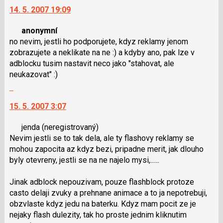
klávesy
14. 5. 2007 19:09
další
N
nový
pro
anonymní
názor.
následující
no nevim, jestli ho podporujete, kdyz reklamy jenom
K
a
zobrazujete a neklikate na ne :) a kdyby ano, pak lze v
navigaci
P
adblocku tusim nastavit neco jako "stahovat, ale
lze
pro
neukazovat" :)
použít
předchozí
Skok
i
nový
na
klávesy
názor
15. 5. 2007 3:07
další
N
nový
pro
jenda
(neregistrovaný)
názor.
následující
Nevim jestli se to tak dela, ale ty flashovy reklamy se
K
a
mohou zapocita az kdyz bezi, pripadne merit, jak dlouho
navigaci
P
byly otevreny, jestli se na ne najelo mysi,......
lze
pro
použít
předchozí
Jinak adblock nepouzivam, pouze flashblock protoze
i
nový
casto delaji zvuky a prehnane animace a to ja nepotrebuji,
klávesy
názor
obzvlaste kdyz jedu na baterku. Kdyz mam pocit ze je
N
nejaky flash dulezity, tak ho proste jednim kliknutim
pro