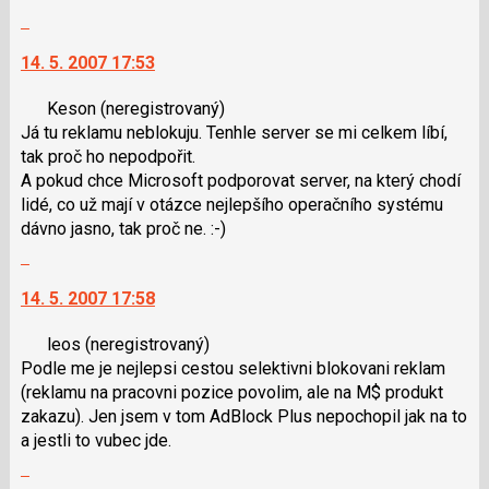
Skok
na
14. 5. 2007 17:53
další
nový
Keson
(neregistrovaný)
názor.
Já tu reklamu neblokuju. Tenhle server se mi celkem líbí,
K
tak proč ho nepodpořit.
navigaci
A pokud chce Microsoft podporovat server, na který chodí
lze
lidé, co už mají v otázce nejlepšího operačního systému
použít
dávno jasno, tak proč ne. :-)
i
Skok
klávesy
na
N
14. 5. 2007 17:58
další
pro
nový
následující
leos
(neregistrovaný)
názor.
a
Podle me je nejlepsi cestou selektivni blokovani reklam
K
P
(reklamu na pracovni pozice povolim, ale na M$ produkt
navigaci
pro
zakazu). Jen jsem v tom AdBlock Plus nepochopil jak na to
lze
předchozí
a jestli to vubec jde.
použít
nový
Skok
i
názor
na