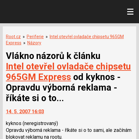
Root.cz
»
Periferie
»
Intel otevřel ovladače chipsetu 965GM
Express
»
Názory
Vlákno názorů k článku
Intel otevřel ovladače chipsetu
965GM Express
od kyknos -
Opravdu výborná reklama -
říkáte si o to...
14. 5. 2007 16:03
kyknos
(neregistrovaný)
Opravdu výborná reklama - říkáte si o to sami, ale začínám
blokovat reklamu na rootu.