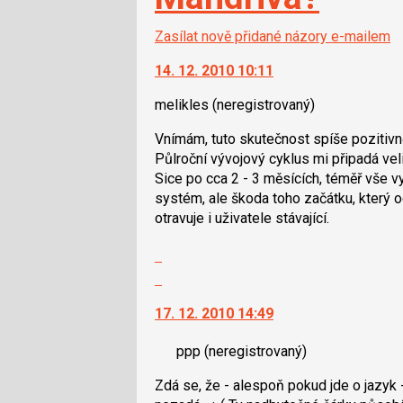
Zasílat nově přidané názory e-mailem
14. 12. 2010 10:11
melikles
(neregistrovaný)
Vnímám, tuto skutečnost spíše pozitivn
Půlroční vývojový cyklus mi připadá veli
Sice po cca 2 - 3 měsících, téměř vše v
systém, ale škoda toho začátku, který 
otravuje i uživatele stávající.
Zobrazit
celé
Skok
vlákno
na
17. 12. 2010 14:49
další
nový
ppp
(neregistrovaný)
názor.
K
Zdá se, že - alespoň pokud jde o jazyk -
navigaci