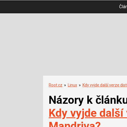
Člá
Root.cz
»
Linux
»
Kdy vyjde další verze di
Názory k článk
Kdy vyjde další
Mandriva?