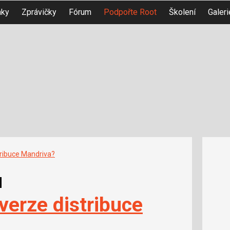
nky
Zprávičky
Fórum
Podpořte Root
Školení
Galeri
stribuce Mandriva?
u
 verze distribuce