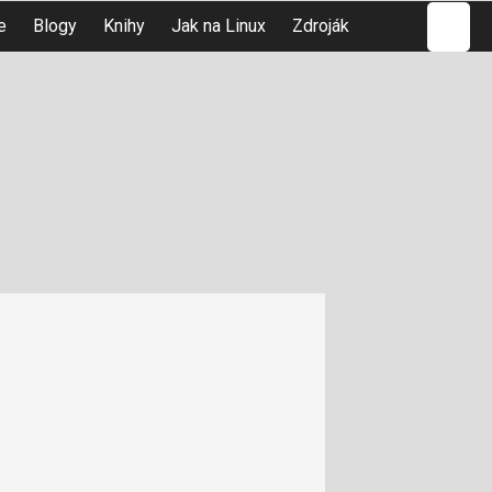
Hledat
e
Blogy
Knihy
Jak na Linux
Zdroják