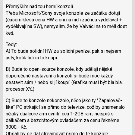
Přemýšlím nad tou herní konzolí.
Třeba Microsoft/Sony svoje konzole ze začátku dotují
(časem klesá cena HW a oni na nich začnou vydělávat +
vydělávají na SW), nemyslím, že by Valváci na to měli dost
keš.
Tedy:
A) To bude solidní HW za solidní peníze, pak si nejsem
jistý, kolik lidí si to koupí.
B) Bude to open-source konzole, kdy udělají nějaké
doporučené nastavení a konzoli si bude moc každý
sestavit sám / nebo si jí koupí. (Grafika musí být bla bla,
procesor XY..)
C) Bude to konzole nekonzole, něco jako ty "Zapalovač-
like" PC strkající se přímo do televize, což by znamenalo
nějaký dualcore arm uvnitř, cca 1-2GB ram, nejspíš s
dálkáčem a bezdrátovým ovladačem za cenu řekněme
3000,- Kč.
Obsah by se dal streamovat přímo do té konzole.