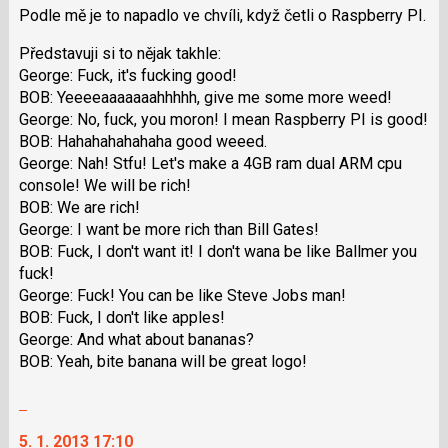
pro
K
Podle mě je to napadlo ve chvíli, když četli o Raspberry PI.
předchozí
navigaci
nový
lze
Představuji si to nějak takhle:
názor
použít
George: Fuck, it's fucking good!
i
BOB: Yeeeeaaaaaaahhhhh, give me some more weed!
klávesy
George: No, fuck, you moron! I mean Raspberry PI is good!
N
BOB: Hahahahahahaha good weeed.
pro
George: Nah! Stfu! Let's make a 4GB ram dual ARM cpu
následující
console! We will be rich!
a
BOB: We are rich!
P
George: I want be more rich than Bill Gates!
pro
BOB: Fuck, I don't want it! I don't wana be like Ballmer you
předchozí
fuck!
nový
George: Fuck! You can be like Steve Jobs man!
názor
BOB: Fuck, I don't like apples!
George: And what about bananas?
BOB: Yeah, bite banana will be great logo!
Skok
na
5. 1. 2013 17:10
další