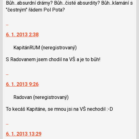
P
použít
Bůh...absurdní drámy? Bůh...čisté absurdity? Bůh...klamání s
pro
i
"čestným" řádem Pol Pota?
předchozí
klávesy
nový
Skok
N
názor
na
pro
6. 1. 2013 2:38
další
následující
nový
a
KapitánRUM
(neregistrovaný)
názor.
P
K
pro
S Radovanem jsem chodil na VŠ a je to bůh!
navigaci
předchozí
lze
nový
Skok
použít
názor
na
i
6. 1. 2013 9:26
další
klávesy
nový
N
Radovan
(neregistrovaný)
názor.
pro
K
To kecáš Kapitáne, se mnou jsi na VŠ nechodil :-D
následující
navigaci
a
lze
Skok
P
použít
na
pro
i
6. 1. 2013 13:29
další
předchozí