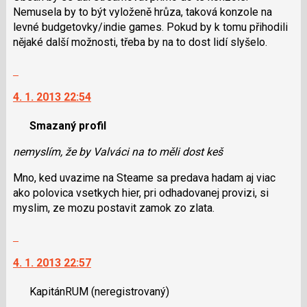
Nemusela by to být vyloženě hrůza, taková konzole na
levné budgetovky/indie games. Pokud by k tomu přihodili
nějaké další možnosti, třeba by na to dost lidí slyšelo.
Skok
na
4. 1. 2013 22:54
další
nový
Smazaný profil
názor.
K
nemyslím, že by Valváci na to měli dost keš
navigaci
lze
Mno, ked uvazime na Steame sa predava hadam aj viac
použít
ako polovica vsetkych hier, pri odhadovanej provizi, si
i
myslim, ze mozu postavit zamok zo zlata.
klávesy
N
Skok
pro
na
4. 1. 2013 22:57
následující
další
a
nový
KapitánRUM
(neregistrovaný)
P
názor.