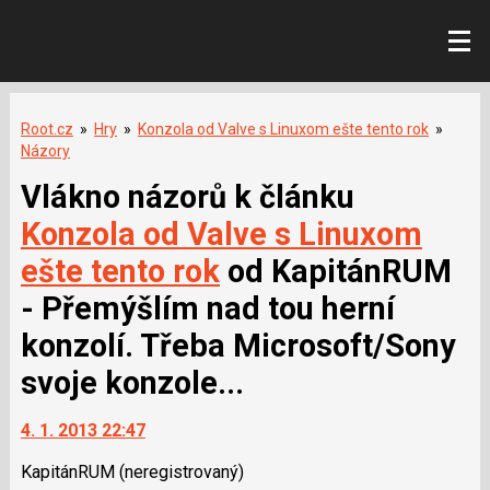
Root.cz
»
Hry
»
Konzola od Valve s Linuxom ešte tento rok
»
Názory
Vlákno názorů k článku
Konzola od Valve s Linuxom
ešte tento rok
od KapitánRUM
- Přemýšlím nad tou herní
konzolí. Třeba Microsoft/Sony
svoje konzole...
4. 1. 2013 22:47
KapitánRUM
(neregistrovaný)