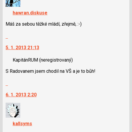
názor.
pro
K
následující
hawran.diskuse
navigaci
a
lze
Máš za sebou těžké mládí, zřejmě, :-)
P
použít
pro
i
Skok
předchozí
klávesy
na
nový
N
5. 1. 2013 21:13
další
názor
pro
nový
následující
KapitánRUM
(neregistrovaný)
názor.
a
K
S Radovanem jsem chodil na VŠ a je to bůh!
P
navigaci
pro
lze
Skok
předchozí
použít
na
nový
i
6. 1. 2013 2:20
další
názor
klávesy
nový
N
názor.
pro
K
následující
navigaci
kallsyms
a
lze