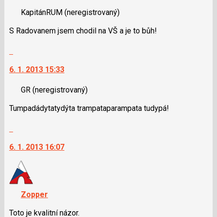
klávesy
nový
nový
N
KapitánRUM
(neregistrovaný)
názor.
názor
pro
K
S Radovanem jsem chodil na VŠ a je to bůh!
následující
navigaci
a
lze
Skok
P
použít
na
pro
i
6. 1. 2013 15:33
další
předchozí
klávesy
nový
nový
N
GR
(neregistrovaný)
názor.
názor
pro
K
Tumpadádytatydýta trampataparampata tudypá!
následující
navigaci
a
lze
Skok
P
použít
na
pro
i
6. 1. 2013 16:07
další
předchozí
klávesy
nový
nový
N
názor.
názor
pro
K
následující
navigaci
Zopper
a
lze
P
použít
Toto je kvalitní názor.