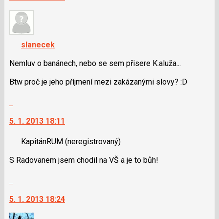
nový
názor.
K
navigaci
slanecek
lze
použít
Nemluv o banánech, nebo se sem přisere K.aluža...
i
Btw proč je jeho příjmení mezi zakázanými slovy? :D
klávesy
N
Skok
pro
na
následující
5. 1. 2013 18:11
další
a
nový
P
KapitánRUM
(neregistrovaný)
názor.
pro
K
předchozí
S Radovanem jsem chodil na VŠ a je to bůh!
navigaci
nový
lze
Skok
názor
použít
na
i
5. 1. 2013 18:24
další
klávesy
nový
N