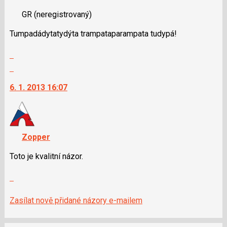
nový
pro
GR
(neregistrovaný)
názor.
následující
K
a
Tumpadádytatydýta trampataparampata tudypá!
navigaci
P
lze
Zobrazit
pro
použít
celé
Skok
předchozí
i
vlákno
na
nový
klávesy
6. 1. 2013 16:07
další
názor
N
nový
pro
názor.
následující
K
a
navigaci
Zopper
P
lze
pro
použít
Toto je kvalitní názor.
předchozí
i
nový
Zobrazit
klávesy
názor
celé
N
vlákno
pro
Zasílat nově přidané názory e-mailem
následující
a