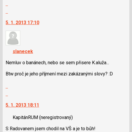
Zobrazit
celé
Skok
vlákno
na
5. 1. 2013 17:10
další
nový
názor.
K
navigaci
slanecek
lze
použít
Nemluv o banánech, nebo se sem přisere K.aluža...
i
Btw proč je jeho příjmení mezi zakázanými slovy? :D
klávesy
N
Zobrazit
pro
celé
Skok
následující
vlákno
na
a
5. 1. 2013 18:11
další
P
nový
pro
KapitánRUM
(neregistrovaný)
názor.
předchozí
K
nový
S Radovanem jsem chodil na VŠ a je to bůh!
navigaci