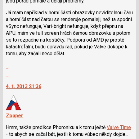
jsou pořád pomalé a dělají problémy.
následující
a
Já mám například v horní části obrazovky neviditelnou čáru
P
a horní část nad čarou se renderuje pomaleji, než ta spodní.
pro
vSync nefunguje, Vari-bright nefunguje, když přepnu na
předchozí
APU, mám ve full screen hrách černou obrazovku a potom
nový
se to rozpadne na kostičky. Podpora od AMD je prostě
názor
katastrofální, budu opravdu rád, pokud je Valve dokope k
tomu, aby začali neco dělat.
Zobrazit
celé
Skok
vlákno
na
4. 1. 2013 21:36
další
nový
názor.
K
navigaci
Zopper
lze
Hmm, takže predikce Phoronixu a k tomu ještě
Valve Time
použít
- to abych se začal bát, jestli k tomu vůbec někdy dojde...
i