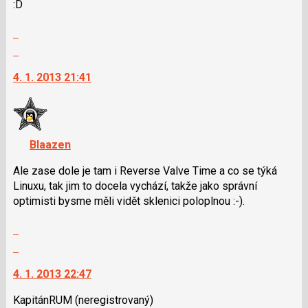
:D
klávesy
N
Zobrazit
pro
celé
Skok
následující
vlákno
na
a
4. 1. 2013 21:41
další
P
nový
pro
názor.
předchozí
K
nový
navigaci
názor
Blaazen
lze
použít
Ale zase dole je tam i Reverse Valve Time a co se týká
i
Linuxu, tak jim to docela vychází, takže jako správní
klávesy
optimisti bysme měli vidět sklenici poloplnou :-).
N
Zobrazit
pro
celé
následující
Skok
vlákno
a
na
4. 1. 2013 22:47
P
další
pro
nový
KapitánRUM
(neregistrovaný)
předchozí
názor.