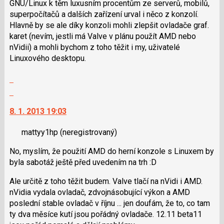
GNU/Linux k těm luxusním procentům ze serverů, mobilů,
superpočítačů a dalších zařízení urval i něco z konzolí.
Hlavně by se ale díky konzoli mohli zlepšit ovladače graf.
karet (nevím, jestli má Valve v plánu použít AMD nebo
nVidii) a mohli bychom z toho těžit i my, uživatelé
Linuxového desktopu.
Zobrazit
celé
Skok
vlákno
na
8. 1. 2013 19:03
další
nový
mattyy1hp
(neregistrovaný)
názor.
K
No, myslím, že použití AMD do herní konzole s Linuxem by
navigaci
byla sabotáž ještě před uvedením na trh :D
lze
použít
Ale určitě z toho těžit budem. Valve tlačí na nVidi i AMD.
i
nVidia vydala ovladač, zdvojnásobující výkon a AMD
klávesy
poslední stable ovladač v říjnu ... jen doufám, že to, co tam
N
ty dva měsíce kutí jsou pořádný ovladače. 12.11 beta11
pro