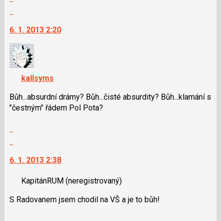
použít
celé
Skok
názor
i
vlákno
na
klávesy
6. 1. 2013 2:20
další
N
nový
pro
názor.
následující
K
a
navigaci
kallsyms
P
lze
pro
použít
Bůh...absurdní drámy? Bůh...čisté absurdity? Bůh...klamání s
předchozí
i
"čestným" řádem Pol Pota?
nový
klávesy
názor
Zobrazit
N
celé
pro
Skok
vlákno
následující
na
6. 1. 2013 2:38
a
další
P
nový
KapitánRUM
(neregistrovaný)
pro
názor.
předchozí
K
S Radovanem jsem chodil na VŠ a je to bůh!
nový
navigaci
názor
lze
Zobrazit