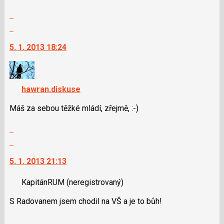
názor
lze
Zobrazit
použít
celé
Skok
i
vlákno
na
klávesy
5. 1. 2013 18:24
další
N
nový
pro
názor.
následující
K
a
hawran.diskuse
navigaci
P
lze
Máš za sebou těžké mládí, zřejmě, :-)
pro
použít
předchozí
i
Zobrazit
nový
klávesy
celé
Skok
názor
N
vlákno
na
pro
5. 1. 2013 21:13
další
následující
nový
a
KapitánRUM
(neregistrovaný)
názor.
P
K
S Radovanem jsem chodil na VŠ a je to bůh!
pro
navigaci
předchozí
lze
Zobrazit
nový