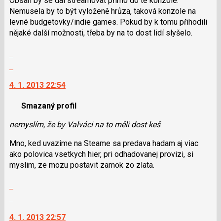
Obsah by se dal streamovat přímo do té konzole.
Nemusela by to být vyloženě hrůza, taková konzole na
levné budgetovky/indie games. Pokud by k tomu přihodili
nějaké další možnosti, třeba by na to dost lidí slyšelo.
Zobrazit
celé
Skok
vlákno
na
4. 1. 2013 22:54
další
nový
Smazaný profil
názor.
K
nemyslím, že by Valváci na to měli dost keš
navigaci
lze
Mno, ked uvazime na Steame sa predava hadam aj viac
použít
ako polovica vsetkych hier, pri odhadovanej provizi, si
i
myslim, ze mozu postavit zamok zo zlata.
klávesy
N
Zobrazit
pro
celé
Skok
následující
vlákno
na
a
4. 1. 2013 22:57
další