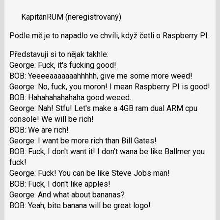
P
nový
pro
KapitánRUM
(neregistrovaný)
názor.
předchozí
K
Podle mě je to napadlo ve chvíli, když četli o Raspberry PI.
nový
navigaci
názor
lze
Představuji si to nějak takhle:
použít
George: Fuck, it's fucking good!
i
BOB: Yeeeeaaaaaaahhhhh, give me some more weed!
klávesy
George: No, fuck, you moron! I mean Raspberry PI is good!
N
BOB: Hahahahahahaha good weeed.
pro
George: Nah! Stfu! Let's make a 4GB ram dual ARM cpu
následující
console! We will be rich!
a
BOB: We are rich!
P
George: I want be more rich than Bill Gates!
pro
BOB: Fuck, I don't want it! I don't wana be like Ballmer you
předchozí
fuck!
nový
George: Fuck! You can be like Steve Jobs man!
názor
BOB: Fuck, I don't like apples!
George: And what about bananas?
BOB: Yeah, bite banana will be great logo!