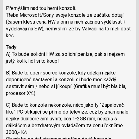
nový
K
Přemýšlím nad tou herní konzolí.
názor
navigaci
Třeba Microsoft/Sony svoje konzole ze začátku dotují
lze
(časem klesá cena HW a oni na nich začnou vydělávat +
použít
vydělávají na SW), nemyslím, že by Valváci na to měli dost
i
keš.
klávesy
N
Tedy:
pro
A) To bude solidní HW za solidní peníze, pak si nejsem
následující
jistý, kolik lidí si to koupí.
a
B) Bude to open-source konzole, kdy udělají nějaké
P
doporučené nastavení a konzoli si bude moc každý
pro
sestavit sám / nebo si jí koupí. (Grafika musí být bla bla,
předchozí
procesor XY..)
nový
názor
C) Bude to konzole nekonzole, něco jako ty "Zapalovač-
like" PC strkající se přímo do televize, což by znamenalo
nějaký dualcore arm uvnitř, cca 1-2GB ram, nejspíš s
dálkáčem a bezdrátovým ovladačem za cenu řekněme
3000,- Kč.