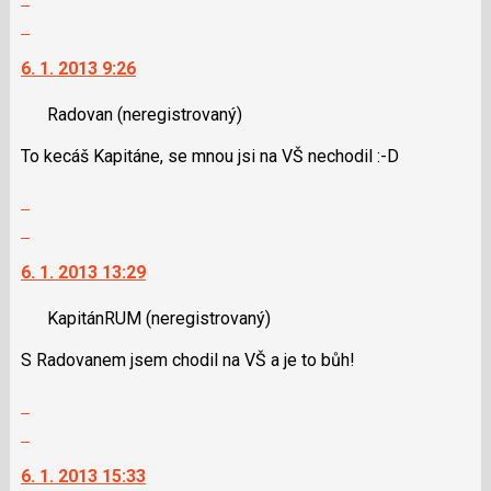
použít
celé
Skok
i
vlákno
na
klávesy
6. 1. 2013 9:26
další
N
nový
pro
Radovan
(neregistrovaný)
názor.
následující
K
a
To kecáš Kapitáne, se mnou jsi na VŠ nechodil :-D
navigaci
P
lze
Zobrazit
pro
použít
celé
Skok
předchozí
i
vlákno
na
nový
klávesy
6. 1. 2013 13:29
další
názor
N
nový
pro
KapitánRUM
(neregistrovaný)
názor.
následující
K
a
S Radovanem jsem chodil na VŠ a je to bůh!
navigaci
P
lze
Zobrazit
pro
použít
celé
Skok
předchozí
i
vlákno
na
nový
klávesy
6. 1. 2013 15:33
další
názor
N