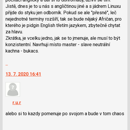
pro
Jistě, dnes je to u nás s angličtinou jiné a s jádrem Linuxu
následující
přijde do styku jen odborník. Pokud se ale "přesné", leč
a
nejednotné termíny rozšíří, tak se bude nějaký Afričan, pro
P
kterého je pidgin English třetím jazykem, zbytečně chytat
pro
za hlavu.
předchozí
Zkrátka, je vcelku jedno, jak se to jmenuje, ale musí to být
nový
konzistentní. Navrhuji místo master - slave neutrální
názor
kachna - bukacs.
Skok
na
13. 7. 2020 16:41
další
nový
názor.
K
navigaci
r.u.r
lze
použít
alebo si to kazdy pomenuje po svojom a bude v tom chaos
i
klávesy