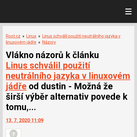
Root.cz
»
Linux
»
Linus schválil použití neutrálního jazyka v
linuxovém jádře
»
Názory
Vlákno názorů k článku
Linus schválil použití
neutrálního jazyka v linuxovém
jádře
od dustin - Možná že
širší výběr alternativ povede k
tomu,...
13. 7. 2020 11:09