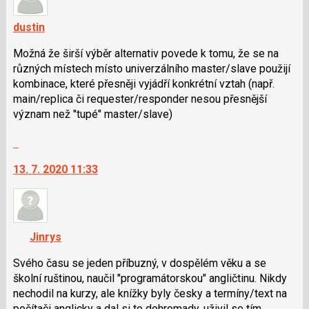
dustin
Možná že širší výběr alternativ povede k tomu, že se na
různých místech místo univerzálního master/slave použijí
kombinace, které přesněji vyjádří konkrétní vztah (např.
main/replica či requester/responder nesou přesnější
význam než "tupé" master/slave)
Skok
na
13. 7. 2020 11:33
další
nový
názor.
K
navigaci
Jinrys
lze
použít
Svého času se jeden příbuzný, v dospělém věku a se
i
školní ruštinou, naučil "programátorskou" angličtinu. Nikdy
klávesy
nechodil na kurzy, ale knížky byly česky a termíny/text na
N
počítači anglicky a dal si to dohromady, uživil se tím.