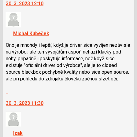
N
30. 3. 2023 12:10
další
pro
nový
následující
názor.
a
K
P
navigaci
Michal Kubeček
pro
lze
předchozí
použít
Ono je mnohdy i lepší, když je driver sice vyvíjen nezávisle
nový
i
na výrobci, ale ten vývojářům aspoň nehází klacky pod
názor
klávesy
nohy, případně i poskytuje informace, než když sice
N
existuje "oficiální driver od výrobce", ale je to closed
pro
source blackbox pochybné kvality nebo sice open source,
následující
ale při pohledu do zdrojáku člověku začnou slzet oči.
a
Skok
P
na
pro
30. 3. 2023 11:30
další
předchozí
nový
nový
názor.
názor
K
navigaci
Izak