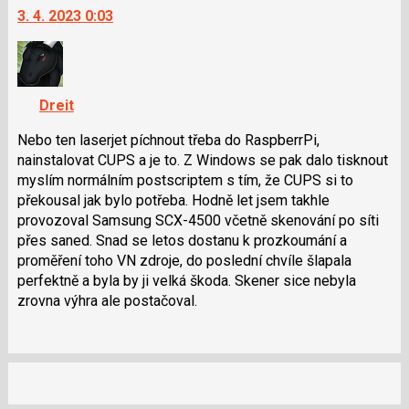
následující
3. 4. 2023 0:03
další
a
nový
P
názor.
pro
K
předchozí
navigaci
nový
Dreit
lze
názor
použít
Nebo ten laserjet píchnout třeba do RaspberrPi,
i
nainstalovat CUPS a je to. Z Windows se pak dalo tisknout
klávesy
myslím normálním postscriptem s tím, že CUPS si to
N
překousal jak bylo potřeba. Hodně let jsem takhle
pro
provozoval Samsung SCX-4500 včetně skenování po síti
následující
přes saned. Snad se letos dostanu k prozkoumání a
a
proměření toho VN zdroje, do poslední chvíle šlapala
P
perfektně a byla by ji velká škoda. Skener sice nebyla
pro
zrovna výhra ale postačoval.
předchozí
nový
názor