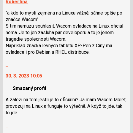
Robertina
"a kdo to myslí zejména na Linuxu vážně, sáhne spíše po
značce Wacom"
S tim nemuzu souhlasit. Wacom ovladace na Linux oficial
nema. Je to jen zasluha par developeru a to je jenom
tragedie spolecnosti Wacom.
Napriklad znacka levnych tabletu XP-Pen z Ciny ma
ovladace i pro Debian a RHEL distribuce.
Skok
na
30. 3. 2023 10:05
další
nový
Smazaný profil
názor.
K
A záleží na tom jestli je to oficiální? Já mám Wacom tablet,
navigaci
provozuji na Linux a funguje to výtečně. A když to jde, tak
lze
to jde.
použít
i
Skok
klávesy
na