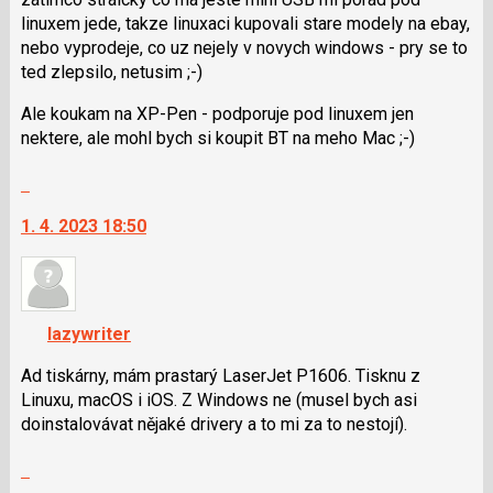
linuxem jede, takze linuxaci kupovali stare modely na ebay,
nebo vyprodeje, co uz nejely v novych windows - pry se to
ted zlepsilo, netusim ;-)
Ale koukam na XP-Pen - podporuje pod linuxem jen
nektere, ale mohl bych si koupit BT na meho Mac ;-)
Skok
na
1. 4. 2023 18:50
další
nový
názor.
K
navigaci
lazywriter
lze
použít
Ad tiskárny, mám prastarý LaserJet P1606. Tisknu z
i
Linuxu, macOS i iOS. Z Windows ne (musel bych asi
klávesy
doinstalovávat nějaké drivery a to mi za to nestojí).
N
Skok
pro
na