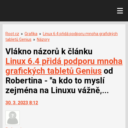
Root.cz
»
Grafika
»
Linux 6.4 přidá podporu mnoha grafických
tabletů Genius
»
Názory
Vlákno názorů k článku
Linux 6.4 přidá podporu mnoha
grafických tabletů Genius
od
Robertina - "a kdo to myslí
zejména na Linuxu vážně,...
30. 3. 2023 8:12