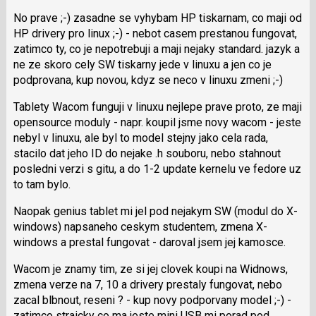
lze
použít
No prave ;-) zasadne se vyhybam HP tiskarnam, co maji od
i
HP drivery pro linux ;-) - nebot casem prestanou fungovat,
klávesy
zatimco ty, co je nepotrebuji a maji nejaky standard. jazyk a
N
ne ze skoro cely SW tiskarny jede v linuxu a jen co je
pro
podprovana, kup novou, kdyz se neco v linuxu zmeni ;-)
následující
Tablety Wacom funguji v linuxu nejlepe prave proto, ze maji
a
opensource moduly - napr. koupil jsme novy wacom - jeste
P
nebyl v linuxu, ale byl to model stejny jako cela rada,
pro
stacilo dat jeho ID do nejake .h souboru, nebo stahnout
předchozí
posledni verzi s gitu, a do 1-2 update kernelu ve fedore uz
nový
to tam bylo.
názor
Naopak genius tablet mi jel pod nejakym SW (modul do X-
windows) napsaneho ceskym studentem, zmena X-
windows a prestal fungovat - daroval jsem jej kamosce.
Wacom je znamy tim, ze si jej clovek koupi na Widnows,
zmena verze na 7, 10 a drivery prestaly fungovat, nebo
zacal blbnout, reseni ? - kup novy podporvany model ;-) -
zatimco straicky co ma jeste mini USB mi porad pod