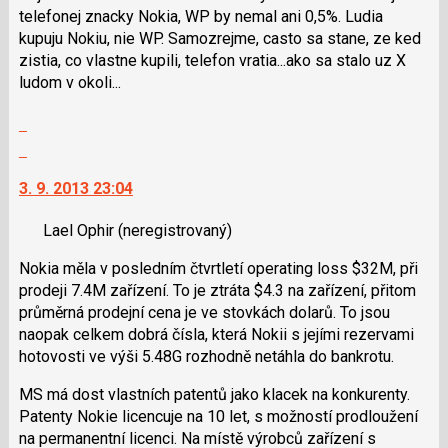
použít
předchozí
telefonej znacky Nokia, WP by nemal ani 0,5%. Ludia
i
nový
kupuju Nokiu, nie WP. Samozrejme, casto sa stane, ze ked
klávesy
názor
zistia, co vlastne kupili, telefon vratia...ako sa stalo uz X
N
ludom v okoli...
pro
následující
Zobrazit
a
celé
Skok
P
vlákno
na
pro
3. 9. 2013 23:04
další
předchozí
nový
nový
Lael Ophir
(neregistrovaný)
názor.
názor
K
Nokia měla v posledním čtvrtletí operating loss $32M, při
navigaci
prodeji 7.4M zařízení. To je ztráta $4.3 na zařízení, přitom
lze
průměrná prodejní cena je ve stovkách dolarů. To jsou
použít
naopak celkem dobrá čísla, která Nokii s jejími rezervami
i
hotovosti ve výši 5.48G rozhodně netáhla do bankrotu.
klávesy
N
MS má dost vlastních patentů jako klacek na konkurenty.
pro
Patenty Nokie licencuje na 10 let, s možností prodloužení
následující
na permanentní licenci. Na místě výrobců zařízení s