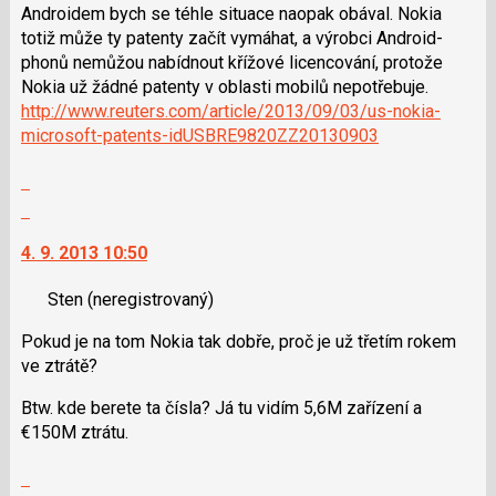
a
Androidem bych se téhle situace naopak obával. Nokia
P
totiž může ty patenty začít vymáhat, a výrobci Android-
pro
phonů nemůžou nabídnout křížové licencování, protože
předchozí
Nokia už žádné patenty v oblasti mobilů nepotřebuje.
nový
http://www.reuters.com/article/2013/09/03/us-nokia-
názor
microsoft-patents-idUSBRE9820ZZ20130903
Zobrazit
celé
Skok
vlákno
na
4. 9. 2013 10:50
další
nový
Sten
(neregistrovaný)
názor.
K
Pokud je na tom Nokia tak dobře, proč je už třetím rokem
navigaci
ve ztrátě?
lze
použít
Btw. kde berete ta čísla? Já tu vidím 5,6M zařízení a
i
€150M ztrátu.
klávesy
N
Zobrazit