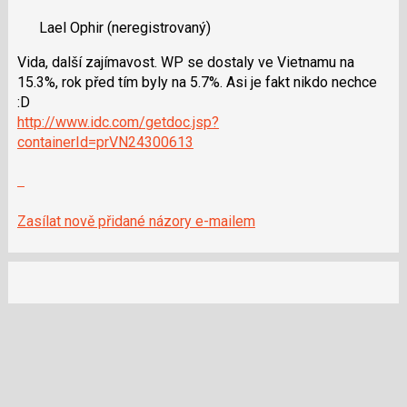
následující
nový
a
Lael Ophir
(neregistrovaný)
názor.
P
K
pro
Vida, další zajímavost. WP se dostaly ve Vietnamu na
navigaci
předchozí
15.3%, rok před tím byly na 5.7%. Asi je fakt nikdo nechce
lze
nový
:D
použít
názor
http://www.idc.com/getdoc.jsp?
i
containerId=prVN24300613
klávesy
N
Zobrazit
pro
celé
následující
vlákno
Zasílat nově přidané názory e-mailem
a
P
pro
předchozí
nový
názor