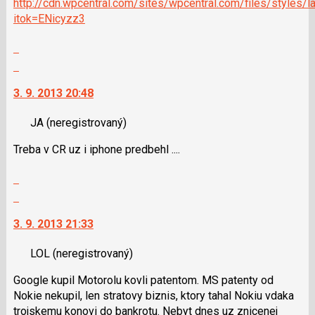
a
http://cdn.wpcentral.com/sites/wpcentral.com/files/styles/
P
itok=ENicyzz3
pro
Zobrazit
předchozí
celé
nový
Skok
vlákno
názor
na
3. 9. 2013 20:48
další
nový
JA
(neregistrovaný)
názor.
K
Treba v CR uz i iphone predbehl ....
navigaci
lze
Zobrazit
použít
celé
Skok
i
vlákno
na
klávesy
3. 9. 2013 21:33
další
N
nový
pro
LOL
(neregistrovaný)
názor.
následující
K
a
Google kupil Motorolu kovli patentom. MS patenty od
navigaci
P
Nokie nekupil, len stratovy biznis, ktory tahal Nokiu vdaka
lze
pro
trojskemu konovi do bankrotu. Nebyt dnes uz znicenej