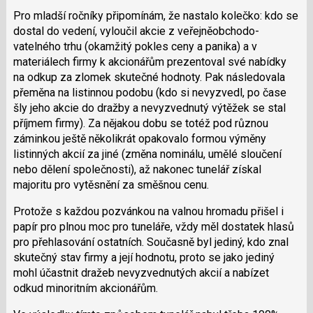
a
Pro mladší ročníky připomínám, že nastalo kolečko: kdo se
P
dostal do vedení, vyloučil akcie z veřejněobchodo­
pro
vatelného trhu (okamžitý pokles ceny a panika) a v
předchozí
materiálech firmy k akcionářům prezentoval své nabídky
nový
na odkup za zlomek skutečné hodnoty. Pak následovala
názor
přeměna na listinnou podobu (kdo si nevyzvedl, po čase
šly jeho akcie do dražby a nevyzvednutý výtěžek se stal
příjmem firmy). Za nějakou dobu se totéž pod různou
záminkou ještě několikrát opakovalo formou výměny
listinných akcií za jiné (změna nominálu, umělé sloučení
nebo dělení společnosti), až nakonec tunelář získal
majoritu pro vytěsnění za směšnou cenu.
Protože s každou pozvánkou na valnou hromadu přišel i
papír pro plnou moc pro tuneláře, vždy měl dostatek hlasů
pro přehlasování ostatních. Současně byl jediný, kdo znal
skutečný stav firmy a její hodnotu, proto se jako jediný
mohl účastnit dražeb nevyzvednutých akcií a nabízet
odkud minoritním akcionářům.