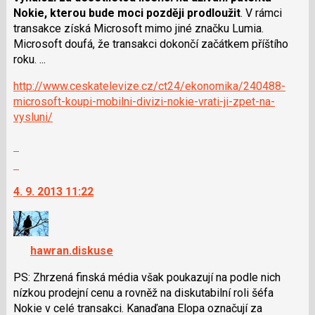
klávesy
Nokie, kterou bude moci později prodloužit
. V rámci
N
transakce získá Microsoft mimo jiné značku Lumia.
pro
Microsoft doufá, že transakci dokončí začátkem příštího
následující
roku. ...
a
P
http://www.ceskatelevize.cz/ct24/ekonomika/240488-
pro
microsoft-koupi-mobilni-divizi-nokie-vrati-ji-zpet-na-
předchozí
vysluni/
nový
Zobrazit
názor
celé
Skok
vlákno
na
4. 9. 2013 11:22
další
nový
názor.
K
hawran.diskuse
navigaci
lze
PS: Zhrzená finská média však poukazují na podle nich
použít
nízkou prodejní cenu a rovněž na diskutabilní roli šéfa
i
Nokie v celé transakci. Kanaďana Elopa označují za