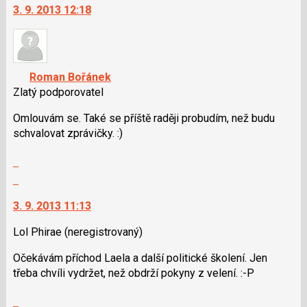
klávesy
3. 9. 2013 12:18
další
N
nový
pro
názor.
následující
K
a
navigaci
Roman Bořánek
P
lze
Zlatý podporovatel
pro
použít
předchozí
i
Omlouvám se. Také se příště raději probudím, než budu
nový
klávesy
schvalovat zprávičky. :)
názor
N
Zobrazit
pro
celé
následující
Skok
vlákno
a
na
3. 9. 2013 11:13
P
další
pro
nový
Lol Phirae
(neregistrovaný)
předchozí
názor.
nový
K
Očekávám příchod Laela a další politické školení. Jen
názor
navigaci
třeba chvíli vydržet, než obdrží pokyny z velení. :-P
lze
použít
Zobrazit