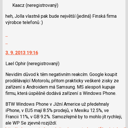
následující
Kaacz
(neregistrovaný)
názor.
a
K
P
heh, Jolla vlastně pak bude největší (jediná) Finská firma
navigaci
pro
výrobce telefonů :)
lze
předchozí
použít
Zobrazit
nový
i
celé
Skok
názor
klávesy
vlákno
na
N
3. 9. 2013 19:16
další
pro
nový
následující
Lael Ophir
(neregistrovaný)
názor.
a
K
Nevidím důvod k těm negativním reakcím. Google koupit
P
navigaci
prodělávající Motorolu, přitom prakticky veškeré zisky ze
pro
lze
zařízení s Androidem má Samsung. MS alespoň kupuje
předchozí
použít
firmu, která úspěšně dodává zařízení s Windows Phone.
nový
i
názor
klávesy
BTW Windows Phone v Jižní Americe už předehnaly
N
iPhone, v EU5 mají 8.5% prodejů, v Mexiku 12.5%, ve
pro
Francii 11%, v GB 9.2%. Samozřejmě by to mohlo jít rychleji,
následující
ale WP Se zjevně rozjíždí.