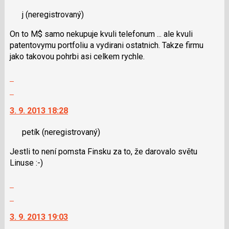
nový
j
(neregistrovaný)
názor.
K
On to M$ samo nekupuje kvuli telefonum ... ale kvuli
navigaci
patentovymu portfoliu a vydirani ostatnich. Takze firmu
lze
jako takovou pohrbi asi celkem rychle.
použít
i
Zobrazit
klávesy
celé
Skok
N
vlákno
na
pro
3. 9. 2013 18:28
další
následující
nový
a
petík
(neregistrovaný)
názor.
P
K
pro
Jestli to není pomsta Finsku za to, že darovalo světu
navigaci
předchozí
Linuse :-)
lze
nový
použít
Zobrazit
názor
i
celé
Skok
klávesy
vlákno
na
N
3. 9. 2013 19:03
další
pro
nový