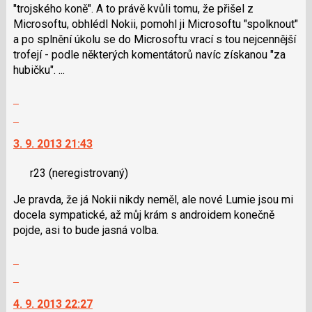
klávesy
"trojského koně". A to právě kvůli tomu, že přišel z
N
Microsoftu, obhlédl Nokii, pomohl ji Microsoftu "spolknout"
pro
a po splnění úkolu se do Microsoftu vrací s tou nejcennější
následující
trofejí - podle některých komentátorů navíc získanou "za
a
hubičku". ...
P
pro
Zobrazit
předchozí
celé
Skok
nový
vlákno
na
názor
3. 9. 2013 21:43
další
nový
r23
(neregistrovaný)
názor.
K
Je pravda, že já Nokii nikdy neměl, ale nové Lumie jsou mi
navigaci
docela sympatické, až můj krám s androidem konečně
lze
pojde, asi to bude jasná volba.
použít
i
Zobrazit
klávesy
celé
Skok
N
vlákno
na
pro
4. 9. 2013 22:27
další