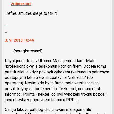
navigaci
zubozrout
lze
použít
Trefné, smutné, ale je to tak :'(
i
Zobrazit
klávesy
celé
N
Skok
vlákno
pro
na
3. 9. 2013 10:44
následující
další
a
nový
..
(neregistrovaný)
P
názor.
pro
K
Kdysi jsem delal v Ufounu. Management tam delali
předchozí
navigaci
"profesionalove" z telekomunikacnich firem. Docela tomu
nový
lze
pustili zilou a kdyz pak byli vyhozeni (vetsinou s patricnym
názor
použít
odstupnym) tak se vratili zpatky na "zakladnu" (do
i
operatoru). Nevim zda by ta firma mela vetsi sanci na
klávesy
preziti kdyby se todle nedelo. Tezko rict, nemam dost
N
informaci. Pointa - nekteri co byli vyhozeni trochu pozdeji
pro
jsou dneska v pripravnem teamu u PPF :-)
následující
a
Cim je takove patologicke chovani managementu
P