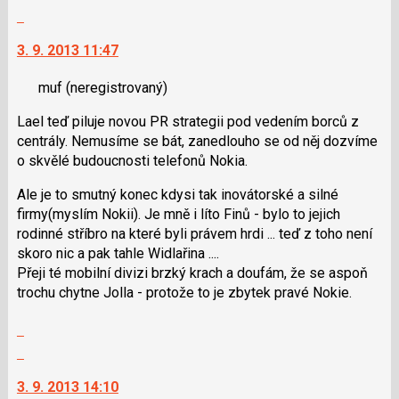
i
celé
Skok
klávesy
vlákno
na
N
3. 9. 2013 11:47
další
pro
nový
následující
muf
(neregistrovaný)
názor.
a
K
Lael teď piluje novou PR strategii pod vedením borců z
P
navigaci
centrály. Nemusíme se bát, zanedlouho se od něj dozvíme
pro
lze
o skvělé budoucnosti telefonů Nokia.
předchozí
použít
nový
i
Ale je to smutný konec kdysi tak inovátorské a silné
názor
klávesy
firmy(myslím Nokii). Je mně i líto Finů - bylo to jejich
N
rodinné stříbro na které byli právem hrdi ... teď z toho není
pro
skoro nic a pak tahle Widlařina ....
následující
Přeji té mobilní divizi brzký krach a doufám, že se aspoň
a
trochu chytne Jolla - protože to je zbytek pravé Nokie.
P
pro
Zobrazit
předchozí
celé
Skok
nový
vlákno
na
názor
3. 9. 2013 14:10
další