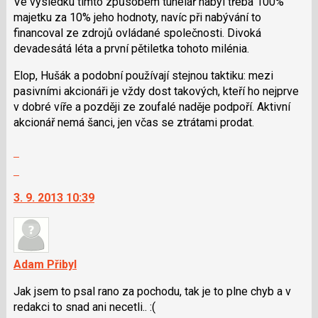
Ve výsledku tímto způsobem tunelář nabyl třeba 100%
majetku za 10% jeho hodnoty, navíc při nabývání to
financoval ze zdrojů ovládané společnosti. Divoká
devadesátá léta a první pětiletka tohoto milénia.
Elop, Hušák a podobní používají stejnou taktiku: mezi
pasivními akcionáři je vždy dost takových, kteří ho nejprve
v dobré víře a později ze zoufalé naděje podpoří. Aktivní
akcionář nemá šanci, jen včas se ztrátami prodat.
Zobrazit
celé
Skok
vlákno
na
3. 9. 2013 10:39
další
nový
názor.
K
navigaci
Adam Přibyl
lze
Jak jsem to psal rano za pochodu, tak je to plne chyb a v
použít
redakci to snad ani necetli.. :(
i