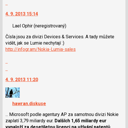
pro
celé
Skok
následující
vlákno
na
a
4. 9. 2013 15:14
další
P
nový
pro
Lael Ophir
(neregistrovaný)
názor.
předchozí
K
Čísla jsou za divizi Devices & Services. A tady můžete
nový
navigaci
vidět, jak se Lumie nechytají :)
názor
lze
http://infogr.am/Nokia-Lumia-sales
použít
i
Zobrazit
klávesy
celé
Skok
N
vlákno
na
pro
4. 9. 2013 11:20
další
následující
nový
a
názor.
P
K
pro
hawran.diskuse
navigaci
předchozí
lze
... Microsoft podle agentury AP za samotnou divizi Nokie
nový
použít
zaplatí 3,79 miliardy eur.
Dalších 1,65 miliardy eur
názor
i
vynaloží za desetiletou licenci na užívání patentů