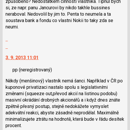
zpusobeno? Nedostatkem cinnosti vlastnika. Tipnul bych
pro
si, ze napr. panu Jancurovi by nikdo takhle bussines
předchozí
neraboval. Nedovolil by jim to. Penta to neumela a ta
nový
soustava bank a fondu co vlastni Nokii to taky zda se
názor
neumi.
Zobrazit
celé
Skok
vlákno
na
3. 9. 2013 11:01
další
nový
pp
(neregistrovaný)
názor.
K
Někdy (menšinový) vlastník nemá šanci. Například v ČR po
navigaci
kuponové privatizaci nastalo spolu s legislativními
lze
změnami (squeeze out,převod akcií na listinou podobu)
použít
masivní okrádání drobných akcionářů a i když dnes znáte
i
zpětně přesný postup, stejně nedokážete vymyslet
klávesy
adekvátní reakci, abyste zásadně neprodělal. Maximálně
N
minimalizujete ztrátu na hodnotě, která bude v řádu desítek
pro
procent.
následující