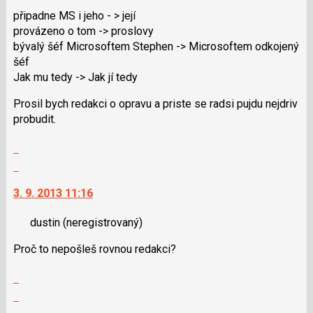
klávesy
připadne MS i jeho - > její
N
provázeno o tom -> proslovy
pro
bývalý šéf Microsoftem Stephen -> Microsoftem odkojený
následující
šéf
a
Jak mu tedy -> Jak jí tedy
P
pro
Prosil bych redakci o opravu a priste se radsi pujdu nejdriv
předchozí
probudit.
nový
názor
Zobrazit
celé
Skok
vlákno
na
3. 9. 2013 11:16
další
nový
dustin
(neregistrovaný)
názor.
K
Proč to nepošleš rovnou redakci?
navigaci
lze
Zobrazit
použít
celé
Skok
i
vlákno
na