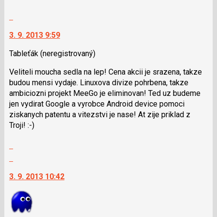
Skok
na
3. 9. 2013 9:59
další
nový
Tableťák
(neregistrovaný)
názor.
K
Veliteli moucha sedla na lep! Cena akcii je srazena, takze
navigaci
budou mensi vydaje. Linuxova divize pohrbena, takze
lze
ambiciozni projekt MeeGo je eliminovan! Ted uz budeme
použít
jen vydirat Google a vyrobce Android device pomoci
i
ziskanych patentu a vitezstvi je nase! At zije priklad z
klávesy
Troji! :-)
N
pro
Zobrazit
následující
celé
Skok
a
vlákno
na
P
3. 9. 2013 10:42
další
pro
nový
předchozí
názor.
nový
K
názor