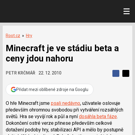
Root.cz
»
Hry
Minecraft je ve stádiu beta a
ceny jdou nahoru
PETR KRČMÁŘ
22. 12. 2010
S
S
S
d
d
d
í
í
Přidat mezi oblíbené zdroje na Googlu
í
l
l
e
e
l
j
j
O hře Minecraft jsme
psali nedávno
, uživatele oslovuje
t
e
t
především ohromnou svobodou při vytváření rozsáhlých
e
e
t
n
n
světů. Hra se vyvíjí rok a půl a nyní
dosáhla beta fáze
.
a
a
Dokončení ostré verze přinese především celkové
F
s
a
í
dotažení podoby hry, stabilizaci API a mělo by postupně
c
t