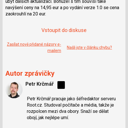
ubýt dalších aktualizací. Bohužel s tím souvisí také
e
i
b
X
navýšení ceny na 14,95 eur a po vydání verze 1.0 se cena
o
zaokrouhlí na 20 eur.
o
k
u
Vstoupit do diskuse
Zasílat nově přidané názory e-
Našli jste v článku chybu?
mailem
Autor zprávičky
Petr Krčmář
Sdílejte
na
Petr Krčmář pracuje jako šéfredaktor serveru
síti
Root.cz. Studoval počítače a média, takže je
X
rozpolcen mezi dva obory. Snaží se dělat
obojí, jak nejlépe umí.