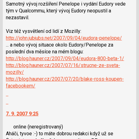
Samotný vývoj rozšíření Penelope i vydání Eudory vede
tým v Qualcommu, který vývoj Eudory neopustil a
nezastavil.
Viz též vysvětlení od lidí z Mozilly:
http://john.jubjubs.net/2007/09/04/eudora-penelope/
... a nebo vývoj situace okolo Eudory/Penelope za
poslední dva měsíce na mém blogu:
http://blog.hauner.cz/2007/09/04/eudora-800-beta-1/
http://blog.hauner.cz/2007/07/16/strucne-ze-sveta-
mozilly/
http://blog.hauner.cz/2007/07/20/blake-ross-koupen-
facebookem/
Zobrazit
celé
Skok
vlákno
na
7. 9. 2007 9:25
další
nový
online
(neregistrovaný)
názor.
Aháči, tyvoe :-) to máte dobrou redakci když už se
K