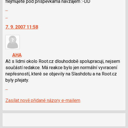
flejmujete pod příspěvkama navzájem :-DD
navigaci
Zobrazit
lze
celé
použít
Skok
vlákno
i
na
7. 9. 2007 11:58
klávesy
další
N
nový
pro
názor.
následující
K
a
navigaci
AHA
P
lze
Ač s lidmi okolo Root.cz dlouhodobě spolupracuji, nejsem
pro
použít
součástí redakce. Má reakce bylo jen normální vyvracení
předchozí
i
nepřesností, které se objevily na Slashdotu a na Root.cz
nový
klávesy
byly přejaty.
názor
N
Zobrazit
pro
celé
následující
vlákno
Zasílat nově přidané názory e-mailem
a
P
pro
předchozí
nový