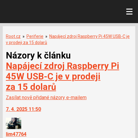
Root.cz
»
Periferie
»
Napájecí zdroj Raspberry Pi 45W USB-C je
v prodeji za 15 dolarů
Názory k článku
Napájecí zdroj Raspberry Pi
45W USB-C je v prodeji
za 15 dolarů
Zasílat nově přidané názory e-mailem
7. 4. 2025 11:50
lim47764