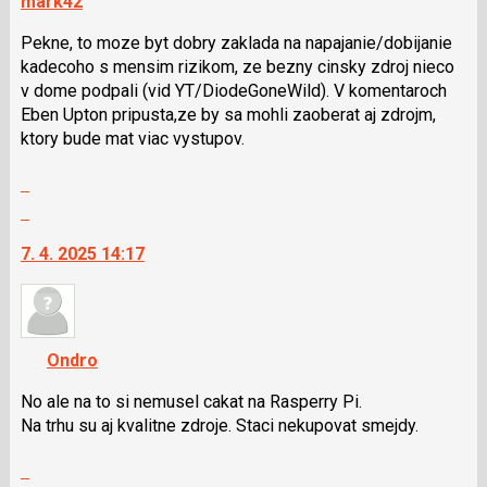
mark42
lze
Pekne, to moze byt dobry zaklada na napajanie/dobijanie
použít
kadecoho s mensim rizikom, ze bezny cinsky zdroj nieco
i
v dome podpali (vid YT/DiodeGoneWild). V komentaroch
klávesy
Eben Upton pripusta,ze by sa mohli zaoberat aj zdrojm,
N
ktory bude mat viac vystupov.
pro
následující
Zobrazit
a
celé
Skok
P
vlákno
na
pro
7. 4. 2025 14:17
další
předchozí
nový
nový
názor.
názor
K
navigaci
Ondro
lze
použít
No ale na to si nemusel cakat na Rasperry Pi.
i
Na trhu su aj kvalitne zdroje. Staci nekupovat smejdy.
klávesy
Zobrazit
N