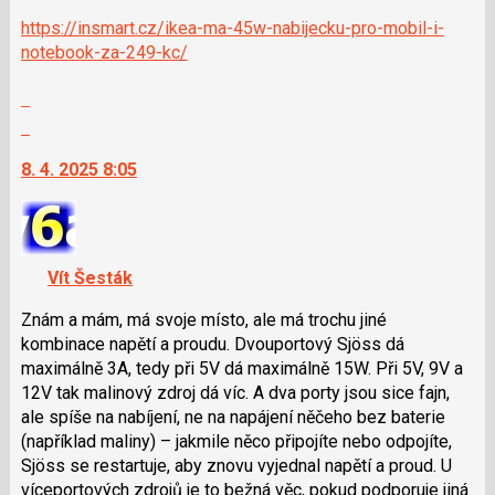
https://insmart.cz/ikea-ma-45w-nabijecku-pro-mobil-i-
notebook-za-249-kc/
Zobrazit
celé
Skok
vlákno
na
8. 4. 2025 8:05
další
nový
názor.
K
navigaci
Vít Šesták
lze
použít
Znám a mám, má svoje místo, ale má trochu jiné
i
kombinace napětí a proudu. Dvouportový Sjöss dá
klávesy
maximálně 3A, tedy při 5V dá maximálně 15W. Při 5V, 9V a
N
12V tak malinový zdroj dá víc. A dva porty jsou sice fajn,
pro
ale spíše na nabíjení, ne na napájení něčeho bez baterie
následující
(například maliny) – jakmile něco připojíte nebo odpojíte,
a
Sjöss se restartuje, aby znovu vyjednal napětí a proud. U
P
víceportových zdrojů je to bežná věc, pokud podporuje jiná