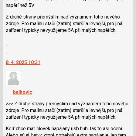
pro
napětí než 5V.
předchozí
Z druhé strany přemýšlím nad významem toho nového
nový
zdroje. Pro malinu stačí (zatím) starší a levnější, pro jiná
názor
zařízení typicky nevyužijeme 5A při malých napětích.
Zobrazit
celé
Skok
vlákno
na
8. 4. 2025 10:31
další
nový
názor.
K
navigaci
balkovic
lze
použít
>>> Z druhé strany přemýšlím nad významem toho nového
i
zdroje. Pro malinu stačí (zatím) starší a levnější, pro jiná
klávesy
zařízení typicky nevyužijeme 5A při malých napětích.
N
Keď chce mať človek napájaný usb hub, tak to asi ocení.
pro
Alebo sú aj, hat-y, ktoré potrebujú extra napájanie, len tam