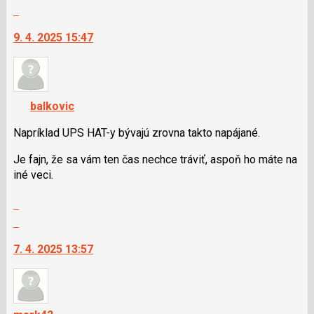
celé
Skok
vlákno
na
9. 4. 2025 15:47
další
nový
názor.
K
navigaci
balkovic
lze
použít
Napríklad UPS HAT-y bývajú zrovna takto napájané.
i
Je fajn, že sa vám ten čas nechce tráviť, aspoň ho máte na
klávesy
iné veci.
N
pro
Zobrazit
následující
celé
Skok
a
vlákno
na
P
7. 4. 2025 13:57
další
pro
nový
předchozí
názor.
nový
K
názor
navigaci