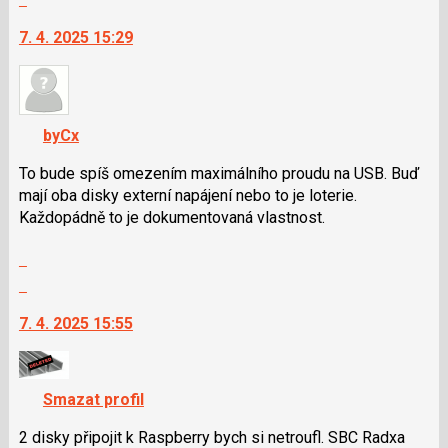
vlákno
na
7. 4. 2025 15:29
další
nový
názor.
K
navigaci
byCx
lze
použít
To bude spíš omezením maximálního proudu na USB. Buď
i
mají oba disky externí napájení nebo to je loterie.
klávesy
Každopádně to je dokumentovaná vlastnost.
N
Zobrazit
pro
celé
následující
Skok
vlákno
a
na
7. 4. 2025 15:55
P
další
pro
nový
předchozí
názor.
nový
K
Smazat profil
názor
navigaci
lze
2 disky připojit k Raspberry bych si netroufl. SBC Radxa