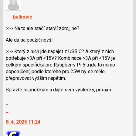
názor.
K
navigaci
balkovic
lze
použít
>>> Na to ale stačí starší zdroj, ne?
i
Ale dá sa použiť novší
klávesy
N
>>> Který z nich jde napájet z USB C? A který z nich
pro
potřebuje >3A při <15V? Kombinace >3A při <15V je
následující
celkem specifická pro Raspberry Pi 5 a jde to mimo
a
doporučení, podle kterého pro 25W by se mělo
P
přepravovat vyšším napětím.
pro
předchozí
Spravte si prieskum a dajte sem výsledky, prosím
nový
názor
Zobrazit
celé
Skok
vlákno
na
8. 4. 2025 11:24
další
nový
názor.