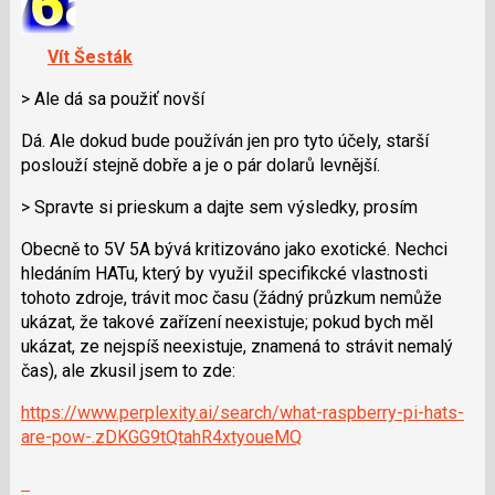
K
navigaci
Vít Šesták
lze
použít
> Ale dá sa použiť novší
i
Dá. Ale dokud bude používán jen pro tyto účely, starší
klávesy
poslouží stejně dobře a je o pár dolarů levnější.
N
pro
> Spravte si prieskum a dajte sem výsledky, prosím
následující
a
Obecně to 5V 5A bývá kritizováno jako exotické. Nechci
P
hledáním HATu, který by využil specifikcké vlastnosti
pro
tohoto zdroje, trávit moc času (žádný průzkum nemůže
předchozí
ukázat, že takové zařízení neexistuje; pokud bych měl
nový
ukázat, ze nejspíš neexistuje, znamená to strávit nemalý
názor
čas), ale zkusil jsem to zde:
https://www.perplexity.ai/search/what-raspberry-pi-hats-
are-pow-.zDKGG9tQtahR4xtyoueMQ
Zobrazit