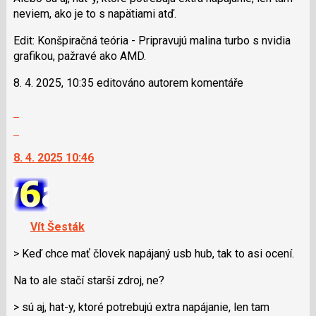
následující
neviem, ako je to s napätiami atď.
a
P
Edit: Konšpiračná teória - Pripravujú malina turbo s nvidia
pro
grafikou, pažravé ako AMD.
předchozí
nový
8. 4. 2025, 10:35 editováno autorem komentáře
názor
Zobrazit
celé
Skok
vlákno
na
8. 4. 2025 10:46
další
nový
názor.
K
navigaci
Vít Šesták
lze
použít
> Keď chce mať človek napájaný usb hub, tak to asi ocení.
i
Na to ale stačí starší zdroj, ne?
klávesy
N
> sú aj, hat-y, ktoré potrebujú extra napájanie, len tam
pro