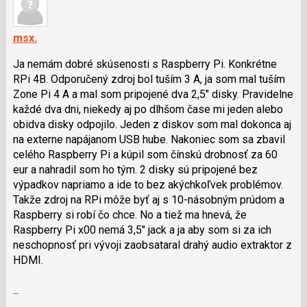
názor.
K
navigaci
msx.
lze
Ja nemám dobré skúsenosti s Raspberry Pi. Konkrétne
použít
RPi 4B. Odporučený zdroj bol tuším 3 A, ja som mal tuším
i
Zone Pi 4 A a mal som pripojené dva 2,5" disky. Pravidelne
klávesy
každé dva dni, niekedy aj po dlhšom čase mi jeden alebo
N
obidva disky odpojilo. Jeden z diskov som mal dokonca aj
pro
na externe napájanom USB hube. Nakoniec som sa zbavil
následující
celého Raspberry Pi a kúpil som čínskú drobnosť za 60
a
eur a nahradil som ho tým. 2 disky sú pripojené bez
P
výpadkov napriamo a ide to bez akýchkoľvek problémov.
pro
Takže zdroj na RPi môže byť aj s 10-násobným prúdom a
předchozí
Raspberry si robí čo chce. No a tiež ma hnevá, že
nový
Raspberry Pi x00 nemá 3,5" jack a ja aby som si za ich
názor
neschopnosť pri vývoji zaobsataral drahý audio extraktor z
HDMI.
Zobrazit
celé
Skok