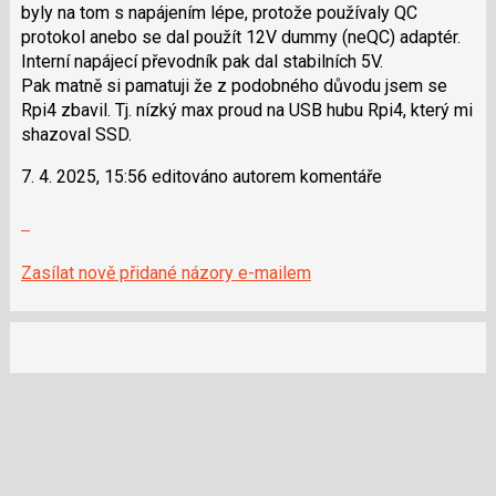
použít
byly na tom s napájením lépe, protože používaly QC
i
protokol anebo se dal použít 12V dummy (neQC) adaptér.
klávesy
Interní napájecí převodník pak dal stabilních 5V.
N
Pak matně si pamatuji že z podobného důvodu jsem se
pro
Rpi4 zbavil. Tj. nízký max proud na USB hubu Rpi4, který mi
následující
shazoval SSD.
a
7. 4. 2025, 15:56 editováno autorem komentáře
P
pro
Zobrazit
předchozí
celé
nový
vlákno
Zasílat nově přidané názory e-mailem
názor