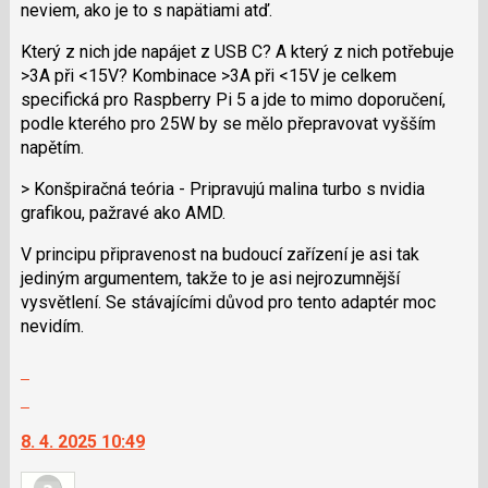
neviem, ako je to s napätiami atď.
následující
a
Který z nich jde napájet z USB C? A který z nich potřebuje
P
>3A při <15V? Kombinace >3A při <15V je celkem
pro
specifická pro Raspberry Pi 5 a jde to mimo doporučení,
předchozí
podle kterého pro 25W by se mělo přepravovat vyšším
nový
napětím.
názor
> Konšpiračná teória - Pripravujú malina turbo s nvidia
grafikou, pažravé ako AMD.
V principu připravenost na budoucí zařízení je asi tak
jediným argumentem, takže to je asi nejrozumnější
vysvětlení. Se stávajícími důvod pro tento adaptér moc
nevidím.
Zobrazit
celé
Skok
vlákno
na
8. 4. 2025 10:49
další
nový