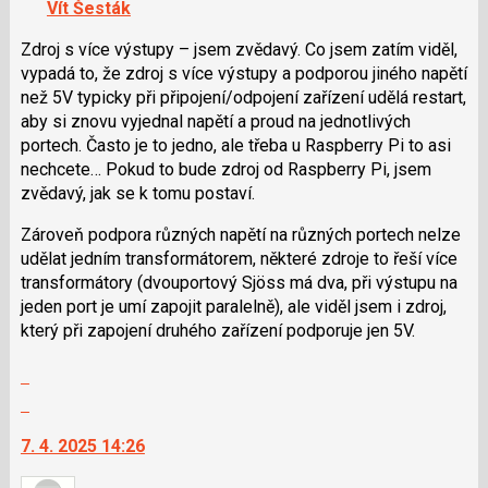
Vít Šesták
lze
použít
Zdroj s více výstupy – jsem zvědavý. Co jsem zatím viděl,
i
vypadá to, že zdroj s více výstupy a podporou jiného napětí
klávesy
než 5V typicky při připojení/odpojení zařízení udělá restart,
N
aby si znovu vyjednal napětí a proud na jednotlivých
pro
portech. Často je to jedno, ale třeba u Raspberry Pi to asi
následující
nechcete… Pokud to bude zdroj od Raspberry Pi, jsem
a
zvědavý, jak se k tomu postaví.
P
Zároveň podpora různých napětí na různých portech nelze
pro
udělat jedním transformátorem, některé zdroje to řeší více
předchozí
transformátory (dvouportový Sjöss má dva, při výstupu na
nový
jeden port je umí zapojit paralelně), ale viděl jsem i zdroj,
názor
který při zapojení druhého zařízení podporuje jen 5V.
Zobrazit
celé
Skok
vlákno
na
7. 4. 2025 14:26
další
nový