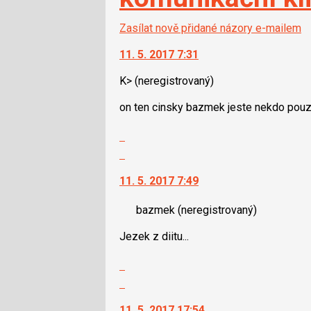
Zasílat nově přidané názory e-mailem
11. 5. 2017 7:31
K>
(neregistrovaný)
on ten cinsky bazmek jeste nekdo pouz
Zobrazit
celé
Skok
vlákno
na
11. 5. 2017 7:49
další
nový
bazmek
(neregistrovaný)
názor.
K
Jezek z diitu...
navigaci
lze
Zobrazit
použít
celé
Skok
i
vlákno
na
klávesy
11. 5. 2017 17:54
další