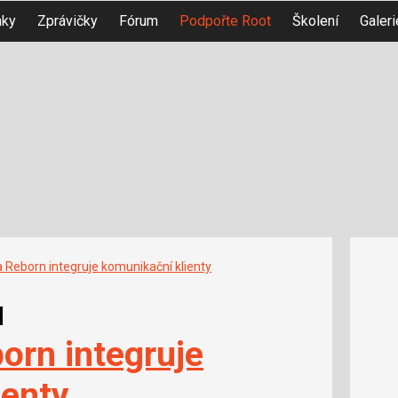
nky
Zprávičky
Fórum
Podpořte Root
Školení
Galeri
 Reborn integruje komunikační klienty
u
orn integruje
ienty