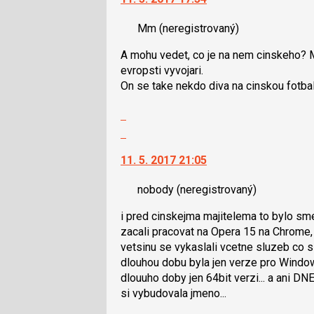
N
nový
pro
Mm
(neregistrovaný)
názor.
následující
K
a
A mohu vedet, co je na nem cinskeho? M
navigaci
P
evropsti vyvojari.
lze
pro
On se take nekdo diva na cinskou fotba
použít
předchozí
i
Zobrazit
nový
klávesy
celé
Skok
názor
N
vlákno
na
pro
11. 5. 2017 21:05
další
následující
nový
a
nobody
(neregistrovaný)
názor.
P
K
pro
i pred cinskejma majitelema to bylo sme
navigaci
předchozí
zacali pracovat na Opera 15 na Chrome, j
lze
nový
vetsinu se vykaslali vcetne sluzeb co s 
použít
názor
dlouhou dobu byla jen verze pro Windows
i
dlouuho doby jen 64bit verzi... a ani D
klávesy
si vybudovala jmeno...
N