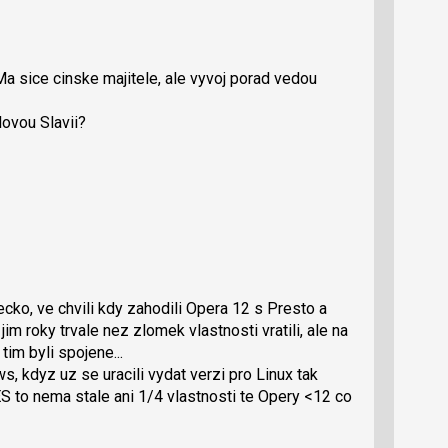
a sice cinske majitele, ale vyvoj porad vedou
lovou Slavii?
cko, ve chvili kdy zahodili Opera 12 s Presto a
im roky trvale nez zlomek vlastnosti vratili, ale na
tim byli spojene...
, kdyz uz se uracili vydat verzi pro Linux tak
NES to nema stale ani 1/4 vlastnosti te Opery <12 co