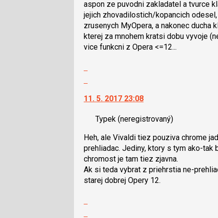
pro
aspon ze puvodni zakladatel a tvurce k
následující
jejich zhovadilostich/ko­pancich odesel
a
zrusenych MyOpera, a nakonec ducha kla
P
kterej za mnohem kratsi dobu vyvoje 
pro
vice funkcni z Opera <=12...
předchozí
nový
Zobrazit
názor
celé
Skok
vlákno
na
11. 5. 2017 23:08
další
nový
Typek
(neregistrovaný)
názor.
K
Heh, ale Vivaldi tiez pouziva chrome ja
navigaci
prehliadac. Jediny, ktory s tym ako-tak b
lze
chromost je tam tiez zjavna.
použít
Ak si teda vybrat z priehrstia ne-prehlia
i
starej dobrej Opery 12.
klávesy
N
Zobrazit
pro
celé
Skok
následující