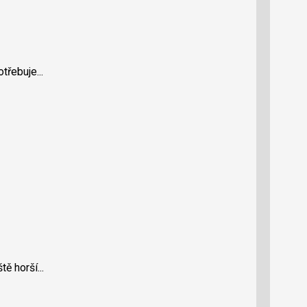
třebuje...
tě horší...