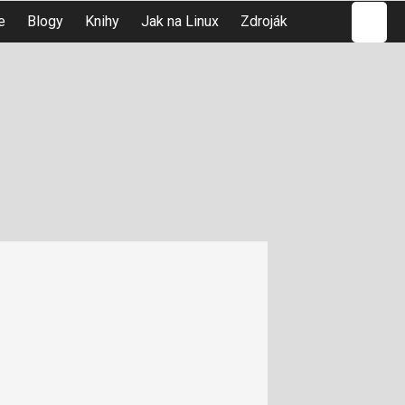
Hledat
e
Blogy
Knihy
Jak na Linux
Zdroják