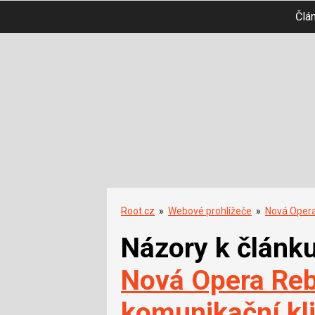
Člá
Root.cz
»
Webové prohlížeče
»
Nová Opera
Názory k článk
Nová Opera Reb
komunikační kl