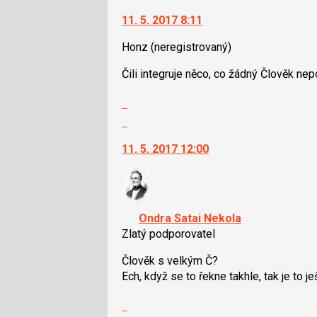
vlákno
na
a
11. 5. 2017 8:11
další
P
nový
pro
Honz
(neregistrovaný)
názor.
předchozí
K
Čili integruje něco, co žádný Člověk nepo
nový
navigaci
názor
lze
Zobrazit
použít
celé
Skok
i
vlákno
na
klávesy
11. 5. 2017 12:00
další
N
nový
pro
názor.
následující
K
a
navigaci
Ondra Satai Nekola
P
lze
Zlatý podporovatel
pro
použít
předchozí
i
Člověk s velkým Č?
nový
klávesy
Ech, když se to řekne takhle, tak je to ješ
názor
N
Zobrazit
pro