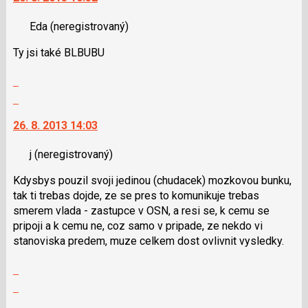
a
nový
P
Eda
(neregistrovaný)
názor.
pro
K
předchozí
Ty jsi také BLBUBU
navigaci
nový
lze
názor
Zobrazit
použít
celé
Skok
i
vlákno
na
klávesy
26. 8. 2013 14:03
další
N
nový
pro
j
(neregistrovaný)
názor.
následující
K
a
Kdysbys pouzil svoji jedinou (chudacek) mozkovou bunku,
navigaci
P
tak ti trebas dojde, ze se pres to komunikuje trebas
lze
pro
smerem vlada - zastupce v OSN, a resi se, k cemu se
použít
předchozí
pripoji a k cemu ne, coz samo v pripade, ze nekdo vi
i
nový
stanoviska predem, muze celkem dost ovlivnit vysledky.
klávesy
názor
N
Zobrazit
pro
celé
Skok
následující
vlákno
na
a