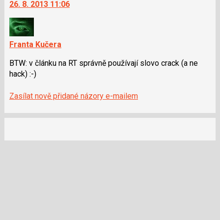
26. 8. 2013 11:06
další
P
nový
pro
názor.
předchozí
K
nový
Franta Kučera
navigaci
názor
lze
BTW: v článku na RT správně používají slovo crack (a ne
použít
hack) :-)
i
klávesy
Zasílat nově přidané názory e-mailem
N
pro
následující
a
P
pro
předchozí
nový
názor