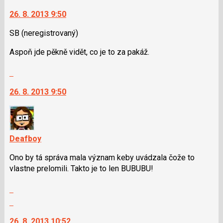
na
26. 8. 2013 9:50
další
nový
SB
(neregistrovaný)
názor.
K
Aspoň jde pěkně vidět, co je to za pakáž.
navigaci
lze
Skok
použít
na
i
26. 8. 2013 9:50
další
klávesy
nový
N
názor.
pro
K
následující
navigaci
Deafboy
a
lze
P
Ono by tá správa mala význam keby uvádzala čože to
použít
pro
vlastne prelomili. Takto je to len BUBUBU!
i
předchozí
klávesy
Zobrazit
nový
N
celé
Skok
názor
pro
vlákno
na
následující
26. 8. 2013 10:52
další