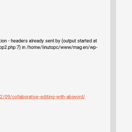
on - headers already sent by (output started at
op2.php:7) in /home/linutopc/www/mag.en/wp-
/09/collaborative-editing-with-abiword/