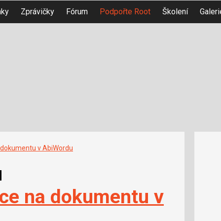
nky
Zprávičky
Fórum
Podpořte Root
Školení
Galeri
a dokumentu v AbiWordu
u
áce na dokumentu v