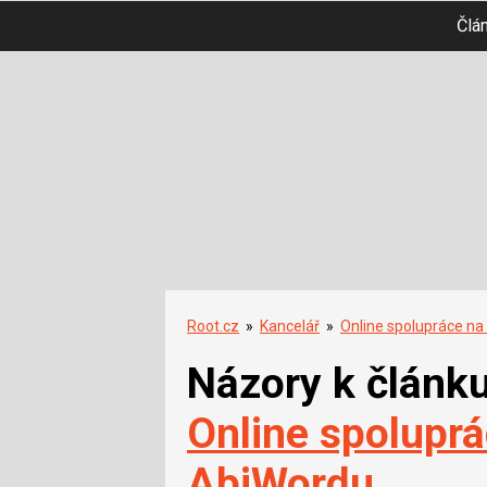
Člá
Root.cz
»
Kancelář
»
Online spolupráce n
Názory k článk
Online spolupr
AbiWordu