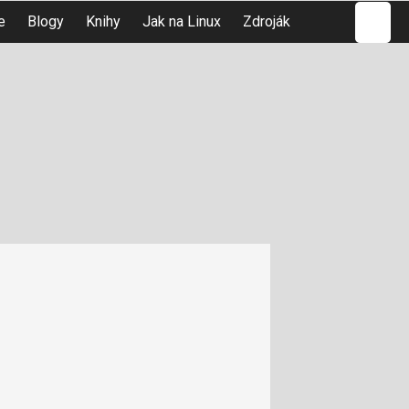
Hledat
e
Blogy
Knihy
Jak na Linux
Zdroják