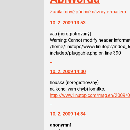
Zasílat nově přidané názory e-mailem
10. 2. 2009 13:53
aaa
(neregistrovaný)
Warning: Cannot modify header informati
/home/linutopc/www/linutop2/index_t
includes/pluggable.php on line 390
Skok
na
10. 2. 2009 14:00
další
nový
houska
(neregistrovaný)
názor.
na konci vam chybi lomitko:
K
http://www.linutop.com/mag.en/2009/02
navigaci
Skok
lze
na
použít
10. 2. 2009 14:34
další
i
nový
klávesy
anonymní
názor.
N