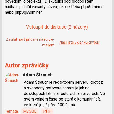
povědomí o projektu.
. Diskutující pod blogpostem
e
i
b
X
nadhazují další varianty názvu, jako je třeba phpAdminer
o
nebo phpSqlAdminer.
o
k
u
Vstoupit do diskuse
(2 názory)
Zasílat nově přidané názory e-
Našli jste v článku chybu?
mailem
Autor zprávičky
Adam Štrauch
Adam Štrauch je redaktorem serveru Root.cz
a svobodný software nasazuje jak na
desktopech tak i na routerech a serverech. Ve
svém volném čase se stará o komunitní síť,
ve které je již přes 100 členů.
Témata:
MySQL
PHP