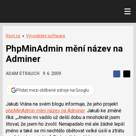
Root.cz
»
Vývojářský software
PhpMinAdmin mění název na
Adminer
ADAM ŠTRAUCH
9. 6. 2009
S
S
S
d
d
d
í
í
Přidat mezi oblíbené zdroje na Googlu
í
l
l
e
e
l
j
j
Jakub Vrána na svém blogu informuje, že jeho projekt
t
e
t
phpMinAdmin mění název na Adminer
. Jakub ke změně
e
e
t
n
n
říká:
Jméno mi vadilo už delší dobu a mnohokrát jsem
a
a
litoval, že jsem ho zvolil. Nenapadalo mě ale žádné lepší
F
s
a
í
jméno a také se mi nechtělo obětovat velké úsilí a ztrátu
c
t