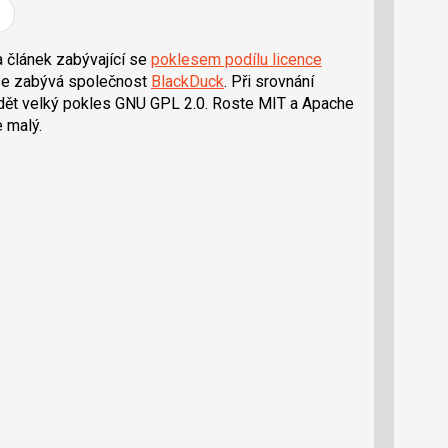
í
í
í
l
l
e
e
l
j
j
 článek zabývající se
poklesem podílu licence
t
e
t
 se zabývá společnost
BlackDuck
. Při srovnání
e
e
t
n
n
idět velký pokles GNU GPL 2.0. Roste MIT a Apache
a
a
e malý.
F
s
a
í
c
t
e
i
b
X
o
o
k
u