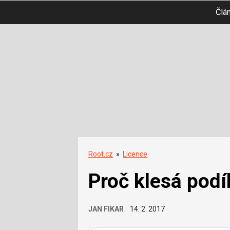
Člá
Root.cz
»
Licence
Proč klesá podí
JAN FIKAR
14. 2. 2017