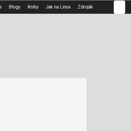
Hledat
e
Blogy
Knihy
Jak na Linux
Zdroják