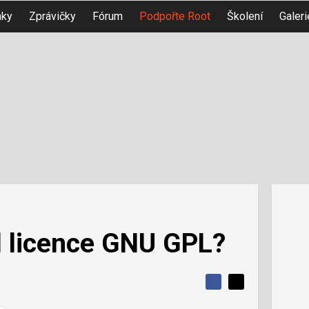
nky
Zprávičky
Fórum
Podpořte Root
Školení
Galeri
l licence GNU GPL?
S
S
S
d
d
d