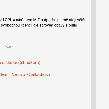
 GPL a nárůstem MIT a Apache patrně stojí větší
svobodnou licencí, ale zároveň obavy z příliš
Autor:
o diskuse
(61 názorů)
ailem
Našli jste v článku chybu?