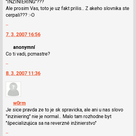
"INŽINIERING"???
Ale prosim Vas, toto je uz fakt prilis... Z akeho slovnika ste
cerpali??? :-O
Skok
na
7. 3. 2007 16:56
další
nový
anonymní
názor.
Co ti vadi, pcmastre?
K
Skok
navigaci
na
lze
8. 3. 2007 11:36
další
použít
nový
i
názor.
klávesy
K
N
navigaci
pro
w0rm
lze
následující
Je sice pravda ze to je sk spravicka, ale ani u nas slovo
použít
a
"inziniering" nie je normal... Malo tam rozhodne byt
i
P
"špecializujúca sa na reverzné inžinierstvo"
klávesy
pro
Skok
N
předchozí