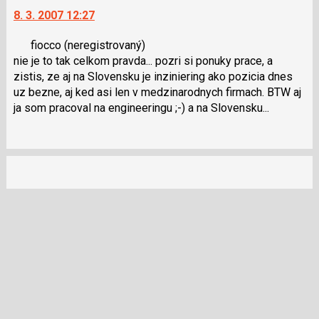
na
pro
nový
8. 3. 2007 12:27
další
následující
názor
nový
a
fiocco
(neregistrovaný)
názor.
P
nie je to tak celkom pravda... pozri si ponuky prace, a
K
pro
zistis, ze aj na Slovensku je inziniering ako pozicia dnes
navigaci
předchozí
uz bezne, aj ked asi len v medzinarodnych firmach. BTW aj
lze
nový
ja som pracoval na engineeringu ;-) a na Slovensku...
použít
názor
i
klávesy
N
pro
následující
a
P
pro
předchozí
nový
názor