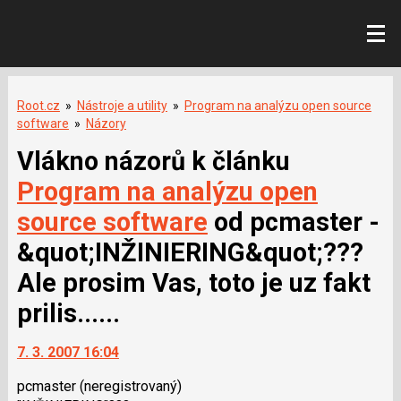
Root.cz
»
Nástroje a utility
»
Program na analýzu open source
software
»
Názory
Vlákno názorů k článku
Program na analýzu open
source software
od pcmaster -
&quot;INŽINIERING&quot;???
Ale prosim Vas, toto je uz fakt
prilis......
7. 3. 2007 16:04
pcmaster
(neregistrovaný)