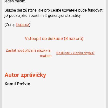
jeden měsíc.
e
i
b
X
o
Služba dál zůstane, ale pro české uživatele bude fungovat
o
již pouze jako sociální síť generující statistiky.
k
u
(Zdroj:
Lupa.cz
)
Vstoupit do diskuse
(8 názorů)
Zasílat nově přidané názory e-
Našli jste v článku chybu?
mailem
Autor zprávičky
Kamil Pošvic