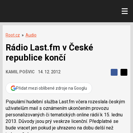
Root.cz
»
Audio
Rádio Last.fm v České
republice končí
KAMIL POŠVIC
14. 12. 2012
S
S
S
d
d
d
í
í
Přidat mezi oblíbené zdroje na Googlu
í
l
l
e
e
l
j
j
Populární hudební služba Last.fm včera rozeslala českým
t
e
t
uživatelům mail s oznámením ukončením provozu
e
e
t
n
n
personalizovaných či tematických online rádií k 15. lednu
a
a
2013. Důvody jsou prý veskrze licenční. Předplatné se
F
s
a
í
bude vracet jen pokud je uhrazeno na dobu delší než
c
t