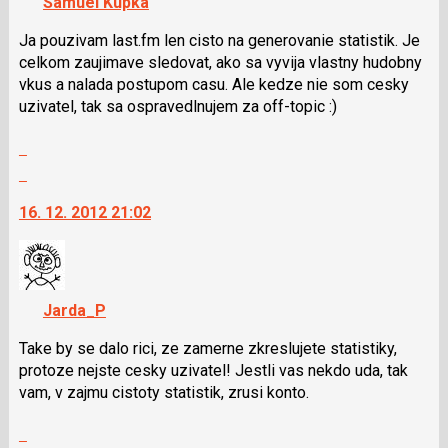
Samuel Kupka
lze
použít
Ja pouzivam last.fm len cisto na generovanie statistik. Je
i
celkom zaujimave sledovat, ako sa vyvija vlastny hudobny
klávesy
vkus a nalada postupom casu. Ale kedze nie som cesky
N
uzivatel, tak sa ospravedlnujem za off-topic :)
pro
Zobrazit
následující
celé
a
Skok
vlákno
P
na
16. 12. 2012 21:02
pro
další
předchozí
nový
nový
názor.
názor
K
navigaci
Jarda_P
lze
použít
Take by se dalo rici, ze zamerne zkreslujete statistiky,
i
protoze nejste cesky uzivatel! Jestli vas nekdo uda, tak
klávesy
vam, v zajmu cistoty statistik, zrusi konto.
N
Zobrazit
pro