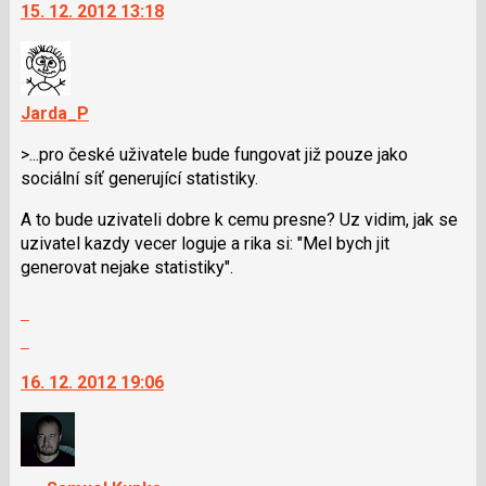
pro
i
15. 12. 2012 13:18
další
předchozí
klávesy
nový
nový
N
názor.
názor
pro
K
následující
navigaci
Jarda_P
a
lze
P
>...pro české uživatele bude fungovat již pouze jako
použít
pro
sociální síť generující statistiky.
i
předchozí
klávesy
A to bude uzivateli dobre k cemu presne? Uz vidim, jak se
nový
N
uzivatel kazdy vecer loguje a rika si: "Mel bych jit
názor
pro
generovat nejake statistiky".
následující
a
Zobrazit
P
celé
Skok
pro
vlákno
na
předchozí
16. 12. 2012 19:06
další
nový
nový
názor
názor.
K
navigaci