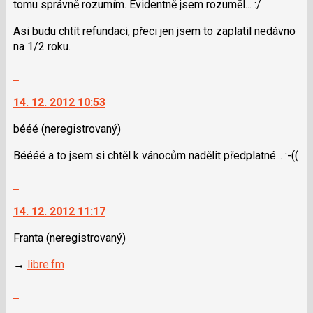
tomu správně rozumím. Evidentně jsem rozuměl... :/
Asi budu chtít refundaci, přeci jen jsem to zaplatil nedávno
na 1/2 roku.
Skok
na
14. 12. 2012 10:53
další
nový
bééé
(neregistrovaný)
názor.
K
Béééé a to jsem si chtěl k vánocům nadělit předplatné... :-((
navigaci
lze
Skok
použít
na
i
14. 12. 2012 11:17
další
klávesy
nový
Franta
(neregistrovaný)
N
názor.
pro
K
→
libre.fm
následující
navigaci
a
lze
Skok
P
použít
na