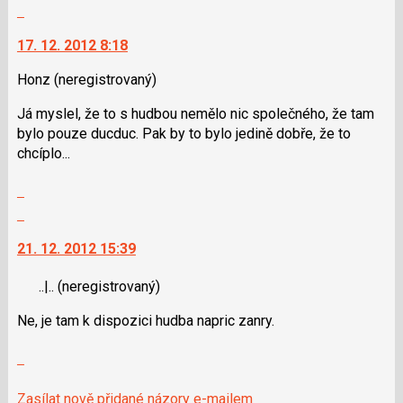
celé
následující
Skok
vlákno
a
na
17. 12. 2012 8:18
P
další
pro
nový
Honz
(neregistrovaný)
předchozí
názor.
nový
K
Já myslel, že to s hudbou nemělo nic společného, že tam
názor
navigaci
bylo pouze ducduc. Pak by to bylo jedině dobře, že to
lze
chcíplo...
použít
i
Zobrazit
klávesy
celé
Skok
N
vlákno
na
pro
21. 12. 2012 15:39
další
následující
nový
a
..|..
(neregistrovaný)
názor.
P
K
Ne, je tam k dispozici hudba napric zanry.
pro
navigaci
předchozí
lze
Zobrazit
nový
použít
celé
názor
i
vlákno
Zasílat nově přidané názory e-mailem