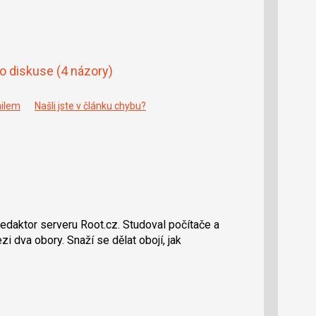
do diskuse
(4 názory)
ailem
Našli jste v článku chybu?
redaktor serveru Root.cz. Studoval počítače a
i dva obory. Snaží se dělat obojí, jak