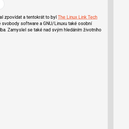
í
í
í
l
l
e
e
l
j
j
l zpovídat a tentokrát to byl
The Linux Link Tech
t
e
t
ě svobody software a GNU/Linuxu také osobní
e
e
t
n
n
hudba. Zamyslel se také nad svým hledáním životního
a
a
F
s
a
í
c
t
e
i
b
X
o
o
k
u