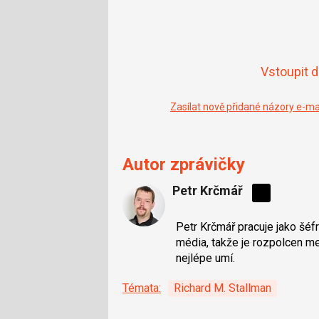
Vstoupit 
Zasílat nově přidané názory e-m
Autor zprávičky
Petr Krčmář
Sdílejte
na
Petr Krčmář pracuje jako šéf
síti
média, takže je rozpolcen mez
X
nejlépe umí.
Témata:
Richard M. Stallman