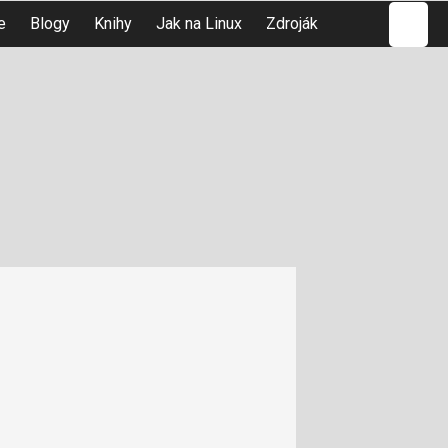
Hledat
e
Blogy
Knihy
Jak na Linux
Zdroják