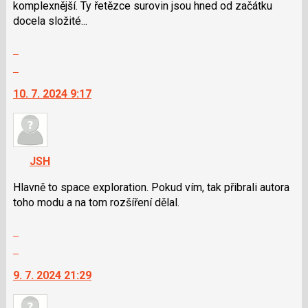
pro
komplexnější. Ty řetězce surovin jsou hned od začátku
následující
docela složité...
a
Zobrazit
P
celé
pro
Skok
vlákno
předchozí
na
10. 7. 2024 9:17
nový
další
názor
nový
názor.
K
navigaci
JSH
lze
použít
Hlavně to space exploration. Pokud vím, tak přibrali autora
i
toho modu a na tom rozšíření dělal.
klávesy
Zobrazit
N
celé
pro
Skok
vlákno
následující
na
9. 7. 2024 21:29
a
další
P
nový
pro
názor.