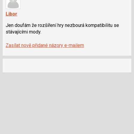
předchozí
K
nový
navigaci
Libor
názor
lze
Jen doufám že rozšíření hry nezbourá kompatibilitu se
použít
stávajícími mody.
i
klávesy
Zasílat nově přidané názory e-mailem
N
pro
následující
a
P
pro
předchozí
nový
názor