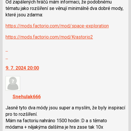
Od zapálených hráčů mám informaci, že podobnému
tématu jako rozšíření se věnují minimálně dva dobré mody,
které jsou zdarma:
https://mods.factorio.com/mod/space-exploration
https://mods.factorio.com/mod/Krastorio2
Zobrazit
celé
Skok
vlákno
na
9. 7. 2024 20:00
další
nový
názor.
K
navigaci
Snehulak666
lze
použít
Jasně tyto dva módy jsou super a myslím, že byly inspirací
i
pro to rozšíření.
klávesy
Mám na factoriu nahráno 1500 hodin :D a s těmato
N
módama + nějakýma dalšíma je hra zase tak 10x