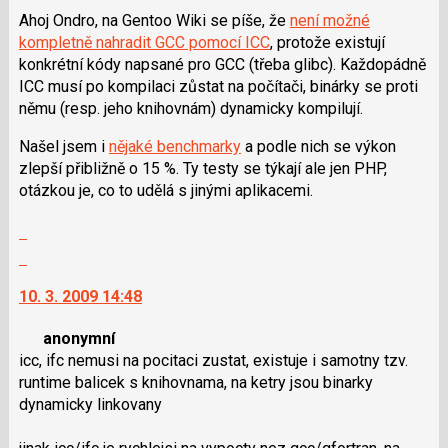
použít
Ahoj Ondro, na Gentoo Wiki se píše, že
není možné
i
kompletně nahradit GCC pomocí ICC
, protože existují
klávesy
konkrétní kódy napsané pro GCC (třeba glibc). Každopádně
N
ICC musí po kompilaci zůstat na počítači, binárky se proti
pro
němu (resp. jeho knihovnám) dynamicky kompilují.
následující
Našel jsem i
nějaké benchmarky
a podle nich se výkon
a
zlepší přibližně o 15 %. Ty testy se týkají ale jen PHP,
P
otázkou je, co to udělá s jinými aplikacemi.
pro
předchozí
Zobrazit
nový
celé
Skok
názor
vlákno
na
10. 3. 2009 14:48
další
nový
anonymní
názor.
icc, ifc nemusi na pocitaci zustat, existuje i samotny tzv.
K
runtime balicek s knihovnama, na ketry jsou binarky
navigaci
dynamicky linkovany
lze
použít