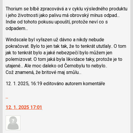
lze
použít
Thorium se blbě zpracovává a v cyklu výsledného produktu
i
i jeho životnosti jako palivu má obrovský mínus odpad...
klávesy
Indie od tohoto pokusu upouští, protože neví co s
N
odpadem...
pro
Windscale byl vyřazen už dávno a nikdy nebude
následující
pokračovat. Bylo to jen tak tak, že to tenkrát ututlaly.. O tom
a
jak to tenkrát bylo a jaké nebezpečí bylo můžem jen
P
polemizovat. O tom jaká byla likvidace taky, protože je to
pro
utajené... Ale moc daleko od Černobylu to nebylo..
předchozí
Což znamená, že britové maj smůlu...
nový
názor
12. 1. 2025, 16:19 editováno autorem komentáře
Skok
na
12. 1. 2025 17:01
další
nový
názor.
K