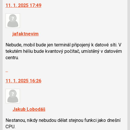
pro
11. 1. 2025 17:49
další
následující
nový
a
názor.
P
K
pro
navigaci
jafaktnevim
předchozí
lze
nový
použít
Nebude, mobil bude jen terminál připojený k datové síti. V
názor
i
tekutém héliu bude kvantový počítač, umístěný v datovém
klávesy
centru.
N
Skok
pro
na
následující
11. 1. 2025 16:26
další
a
nový
P
názor.
pro
K
předchozí
navigaci
nový
Jakub Lobodáš
lze
názor
použít
Nestanou, nikdy nebudou dělat stejnou funkci jako dnešní
i
CPU.