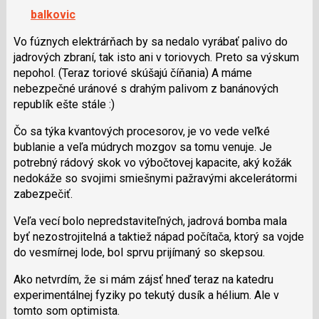
navigaci
balkovic
lze
použít
Vo fúznych elektrárňach by sa nedalo vyrábať palivo do
i
jadrových zbraní, tak isto ani v toriovych. Preto sa výskum
klávesy
nepohol. (Teraz toriové skúšajú číňania) A máme
N
nebezpečné uránové s drahým palivom z banánových
pro
republík ešte stále :)
následující
Čo sa týka kvantových procesorov, je vo vede veľké
a
bublanie a veľa múdrych mozgov sa tomu venuje. Je
P
potrebný rádový skok vo výbočtovej kapacite, aký kožák
pro
nedokáže so svojimi smiešnymi pažravými akcelerátormi
předchozí
zabezpečiť.
nový
názor
Veľa vecí bolo nepredstaviteľných, jadrová bomba mala
byť nezostrojitelná a taktiež nápad počítača, ktorý sa vojde
do vesmírnej lode, bol sprvu prijímaný so skepsou.
Ako netvrdím, že si mám zájsť hneď teraz na katedru
experimentálnej fyziky po tekutý dusík a hélium. Ale v
tomto som optimista.