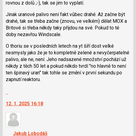
rovnou z dolů ;-), tak se jim to vyplatí.
Jinak uranové palivo není fakt vůbec drahé. Až začne být
drahé, tak se třeba začne (znovu, ve velkém) dělat MOX a
Britové si třeba někdy taky přijdou na své. Pokud to té
doby nezavřou Windscale.
O thoriu se v posledních letech na yt šíří dost velké
nesmysly jako že je to kompletně zelené a nevyčerpatelné
palivo, ale ne, není. Jeho nadsazené množství pochází už
někdy z těch 50 let a pokud někdo tvrdí "no hlavně to není
ten špinavý uran" tak tohle se změní v první sekundu po
zapnutí reaktoru.
Skok
na
12. 1. 2025 16:18
další
nový
názor.
K
navigaci
Jakub Lobodáš