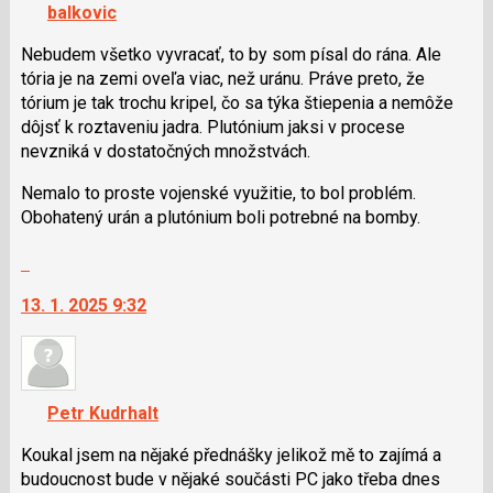
navigaci
balkovic
lze
použít
Nebudem všetko vyvracať, to by som písal do rána. Ale
i
tória je na zemi oveľa viac, než uránu. Práve preto, že
klávesy
tórium je tak trochu kripel, čo sa týka štiepenia a nemôže
N
dôjsť k roztaveniu jadra. Plutónium jaksi v procese
pro
nevzniká v dostatočných množstvách.
následující
Nemalo to proste vojenské využitie, to bol problém.
a
Obohatený urán a plutónium boli potrebné na bomby.
P
pro
Skok
předchozí
na
nový
13. 1. 2025 9:32
další
názor
nový
názor.
K
navigaci
Petr Kudrhalt
lze
použít
Koukal jsem na nějaké přednášky jelikož mě to zajímá a
i
budoucnost bude v nějaké součásti PC jako třeba dnes