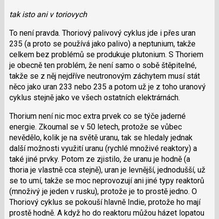
lze
tak isto ani v toriovych
použít
i
To není pravda. Thoriový palivový cyklus jde i přes uran
klávesy
235 (a proto se používá jako palivo) a neptunium, takže
N
celkem bez problémů se produkuje plutonium. S Thoriem
pro
je obecně ten problém, že není samo o sobě štěpitelné,
následující
takže se z něj nejdříve neutronovým záchytem musí stát
a
něco jako uran 233 nebo 235 a potom už je z toho uranový
P
cyklus stejně jako ve všech ostatních elektrárnách.
pro
předchozí
Thorium není nic moc extra prvek co se týče jaderné
nový
energie. Zkoumal se v 50 letech, protože se vůbec
názor
nevědělo, kolik je na světě uranu, tak se hledaly jednak
další možnosti využití uranu (rychlé množivé reaktory) a
také jiné prvky. Potom ze zjistilo, že uranu je hodně (a
thoria je vlastně cca stejně), uran je levnější, jednodušší, už
se to umí, takže se moc neprovozují ani jiné typy reaktorů
(množivý je jeden v rusku), protože je to prostě jedno. O
Thoriový cyklus se pokouší hlavně Indie, protože ho mají
prostě hodně. A když ho do reaktoru můžou házet lopatou