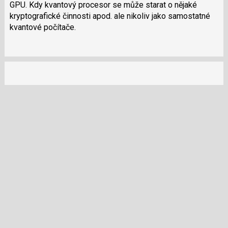
klávesy
GPU. Kdy kvantový procesor se může starat o nějaké
N
kryptografické činnosti apod. ale nikoliv jako samostatné
pro
kvantové počítače.
následující
a
P
pro
předchozí
nový
názor