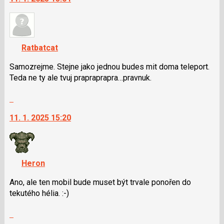
a
nový
P
názor.
pro
K
předchozí
navigaci
nový
Ratbatcat
lze
názor
použít
Samozrejme. Stejne jako jednou budes mit doma teleport.
i
Teda ne ty ale tvuj prapraprapra…prav­nuk.
klávesy
Skok
N
na
pro
11. 1. 2025 15:20
další
následující
nový
a
názor.
P
K
pro
navigaci
Heron
předchozí
lze
nový
Ano, ale ten mobil bude muset být trvale ponořen do
použít
názor
tekutého hélia. :-)
i
klávesy
Skok
N
na