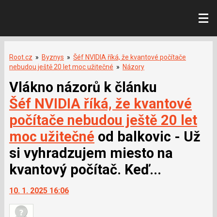
Root.cz
»
Byznys
»
Šéf NVIDIA říká, že kvantové počítače
nebudou ještě 20 let moc užitečné
»
Názory
Vlákno názorů k článku
Šéf NVIDIA říká, že kvantové
počítače nebudou ještě 20 let
moc užitečné
od balkovic - Už
si vyhradzujem miesto na
kvantový počítač. Keď...
10. 1. 2025 16:06