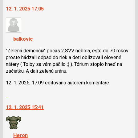
na
12. 1. 2025 17:05
další
nový
názor.
K
navigaci
balkovic
lze
použít
"Zelená demencia" počas 2.SVV nebola, ešte do 70 rokov
i
proste hádzali odpad do riek a deti oblizovali olovené
klávesy
nátery ( To by sa vám páčilo ;) ). Tórium stoplo hneď na
N
začiatku. A dali zelenú uránu.
pro
12. 1. 2025, 17:09 editováno autorem komentáře
následující
a
Skok
P
na
pro
12. 1. 2025 15:41
další
předchozí
nový
nový
názor.
názor
K
navigaci
Heron