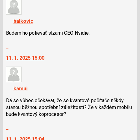
názor.
P
K
pro
navigaci
předchozí
balkovic
lze
nový
použít
Budem ho polievať slzami CEO Nvidie.
názor
i
Skok
klávesy
na
N
11. 1. 2025 15:00
další
pro
nový
následující
názor.
a
K
P
navigaci
pro
kamui
lze
předchozí
použít
Dá se vůbec očekávat, že se kvantové počítače někdy
nový
i
stanou běžnou spotřební záležitostí? Že v každém mobilu
názor
klávesy
bude kvantový koprocesor?
N
Skok
pro
na
následující
11. 1. 2025 15:04
další