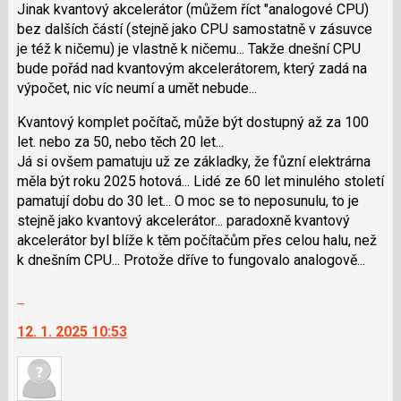
klávesy
Jinak kvantový akcelerátor (můžem říct "analogové CPU)
N
bez dalších částí (stejně jako CPU samostatně v zásuvce
pro
je též k ničemu) je vlastně k ničemu... Takže dnešní CPU
následující
bude pořád nad kvantovým akcelerátorem, který zadá na
a
výpočet, nic víc neumí a umět nebude...
P
Kvantový komplet počítač, může být dostupný až za 100
pro
let. nebo za 50, nebo těch 20 let...
předchozí
Já si ovšem pamatuju už ze základky, že fůzní elektrárna
nový
měla být roku 2025 hotová... Lidé ze 60 let minulého století
názor
pamatují dobu do 30 let... O moc se to neposunulu, to je
stejně jako kvantový akcelerátor... paradoxně kvantový
akcelerátor byl blíže k těm počítačům přes celou halu, než
k dnešním CPU... Protože dříve to fungovalo analogově...
Skok
na
12. 1. 2025 10:53
další
nový
názor.
K