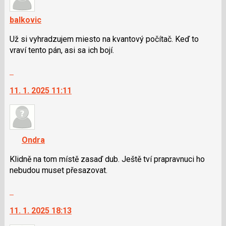
balkovic
Už si vyhradzujem miesto na kvantový počítač. Keď to
vraví tento pán, asi sa ich bojí.
Skok
na
11. 1. 2025 11:11
další
nový
názor.
K
navigaci
Ondra
lze
použít
Klidně na tom místě zasaď dub. Ještě tví prapravnuci ho
i
nebudou muset přesazovat.
klávesy
Skok
N
na
pro
11. 1. 2025 18:13
další
následující
nový
a