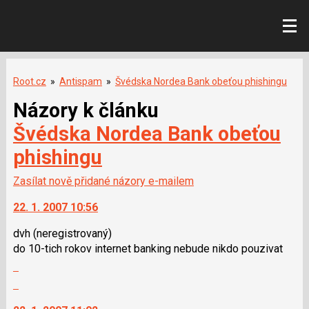
Root.cz
»
Antispam
»
Švédska Nordea Bank obeťou phishingu
Názory k článku
Švédska Nordea Bank obeťou
phishingu
Zasílat nově přidané názory e-mailem
22. 1. 2007 10:56
dvh
(neregistrovaný)
do 10-tich rokov internet banking nebude nikdo pouzivat
Zobrazit
celé
Skok
vlákno
na