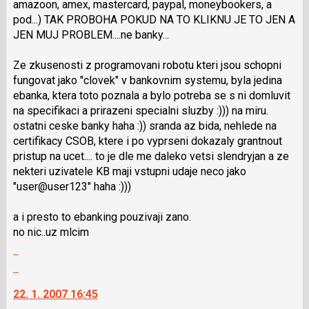
amazoon, amex, mastercard, paypal, moneybookers, a
P
pod...) TAK PROBOHA POKUD NA TO KLIKNU JE TO JEN A
pro
JEN MUJ PROBLEM....ne banky...
předchozí
nový
Ze zkusenosti z programovani robotu kteri jsou schopni
názor
fungovat jako "clovek" v bankovnim systemu, byla jedina
ebanka, ktera toto poznala a bylo potreba se s ni domluvit
na specifikaci a prirazeni specialni sluzby :))) na miru.
ostatni ceske banky haha :)) sranda az bida, nehlede na
certifikacy CSOB, ktere i po vyprseni dokazaly grantnout
pristup na ucet.... to je dle me daleko vetsi slendryjan a ze
nekteri uzivatele KB maji vstupni udaje neco jako
"user@user123" haha :)))
a i presto to ebanking pouzivaji zano.
no nic..uz mlcim
Zobrazit
celé
Skok
vlákno
na
22. 1. 2007 16:45
další