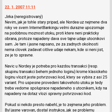
vlákno
klávesy
na
22. 1. 2007 11:11
N
další
pro
nový
Jirka
(neregistrovaný)
následující
názor.
Nevim, jak je tohle stary pripad, ale Nordea uz nejmene dva
a
K
roky ve svem InternetBankingu velmi durazne upozornuje
P
navigaci
na podobnou moznost utoku, proti ktere neni prakticky
pro
lze
obrana, protoze napadeny dava sve tajne udaje utocnikovi
předchozí
použít
sam. Je tam i jasne napsano, ze za zadnych okolnosti
nový
i
nema clovek zadavat citlive udaje nekam, kde si neni jist,
názor
klávesy
ze je to spravne.
N
pro
Navic u Nordey je potreba pro kazdou transakci (resp.
následující
skupinu transakci behem jednoho loginu) krome klasickeho
a
loginu vlozit jeste potvrzovaci kod, ktery se vybira z asi 25
P
variant. Pro uspesne provedeni takovehoto utoku je tedy
pro
treba vedome spoluprace napadeneho s utocnikem, kdy na
předchozí
napadeny na dotaz vlozi spravny potvrzovaci kod.
nový
názor
Pokud si nekdo presto nabehl, je to zejmena jeho problem.
Byl jasne varovan, dostal instrukce, jak se problemu