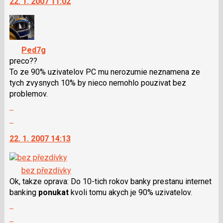
22. 1. 2007 11:02
další
nový
názor.
K
navigaci
Ped7g
lze
preco??
použít
To ze 90% uzivatelov PC mu nerozumie neznamena ze
i
tych zvysnych 10% by nieco nemohlo pouzivat bez
klávesy
problemov.
N
Zobrazit
pro
celé
Skok
následující
vlákno
na
a
22. 1. 2007 14:13
další
P
nový
pro
názor.
předchozí
bez přezdívky
K
nový
Ok, takze oprava: Do 10-tich rokov banky prestanu internet
navigaci
názor
banking
ponukat
kvoli tomu akych je 90% uzivatelov.
lze
Zobrazit
použít
celé
i
Skok