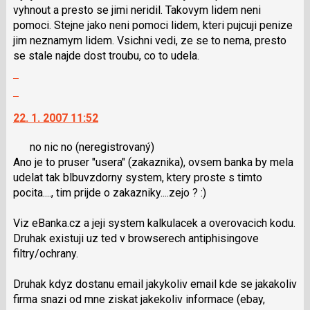
vyhnout a presto se jimi neridil. Takovym lidem neni
pomoci. Stejne jako neni pomoci lidem, kteri pujcuji penize
jim neznamym lidem. Vsichni vedi, ze se to nema, presto
se stale najde dost troubu, co to udela.
Zobrazit
celé
Skok
vlákno
na
22. 1. 2007 11:52
další
nový
no nic no
(neregistrovaný)
názor.
Ano je to pruser "usera" (zakaznika), ovsem banka by mela
K
udelat tak blbuvzdorny system, ktery proste s timto
navigaci
pocita...., tim prijde o zakazniky....zejo ? :)
lze
použít
Viz eBanka.cz a jeji system kalkulacek a overovacich kodu.
i
Druhak existuji uz ted v browserech antiphisingove
klávesy
filtry/ochrany.
N
pro
Druhak kdyz dostanu email jakykoliv email kde se jakakoliv
následující
firma snazi od mne ziskat jakekoliv informace (ebay,
a