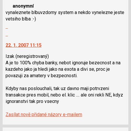
nový
anonymní
názor.
vynaleznete blbuvzdorny system a nekdo vynelezne jeste
K
vetsiho blba :-)
navigaci
Zobrazit
lze
celé
použít
Skok
vlákno
i
na
22. 1. 2007 11:15
klávesy
další
N
nový
Izak
(neregistrovaný)
pro
názor.
A je to 100% chyba banky, nebot ignoruje bezecnost a na
následující
K
kazdeho jako ja hledi jako na exota a divi se, proc je
a
navigaci
povazuji za amatery v bezpecnosti.
P
lze
pro
použít
Kdyby nas poslouchali, tak uz davno maji potrvzeni
předchozí
i
transakce pres mobil, nebo el. klic .... ale oni rekli NE, kdyz
nový
klávesy
ignoranstvi tak pro vsecny
názor
N
pro
Zasílat nově přidané názory e-mailem
následující
a
P