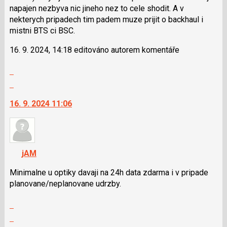
napajen nezbyva nic jineho nez to cele shodit. A v
nekterych pripadech tim padem muze prijit o backhaul i
mistni BTS ci BSC.
16. 9. 2024, 14:18 editováno autorem komentáře
Zobrazit
celé
Skok
vlákno
na
16. 9. 2024 11:06
další
nový
názor.
K
navigaci
jAM
lze
použít
Minimalne u optiky davaji na 24h data zdarma i v pripade
i
planovane/nepla­novane udrzby.
klávesy
Zobrazit
N
celé
pro
Skok
vlákno
následující
na