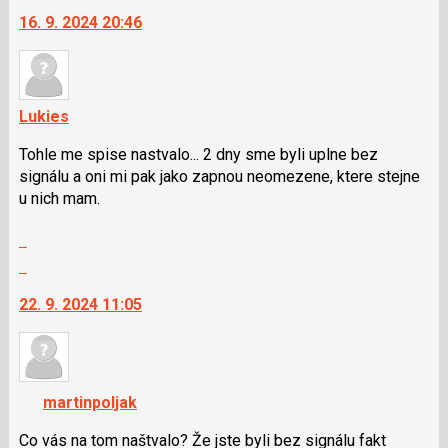
a
na
16. 9. 2024 20:46
P
další
pro
nový
předchozí
názor.
nový
K
názor
navigaci
Lukies
lze
Tohle me spise nastvalo... 2 dny sme byli uplne bez
použít
signálu a oni mi pak jako zapnou neomezene, ktere stejne
i
u nich mam.
klávesy
N
Zobrazit
pro
celé
Skok
následující
vlákno
na
a
22. 9. 2024 11:05
další
P
nový
pro
názor.
předchozí
K
nový
navigaci
názor
martinpoljak
lze
použít
Co vás na tom naštvalo? Že jste byli bez signálu fakt