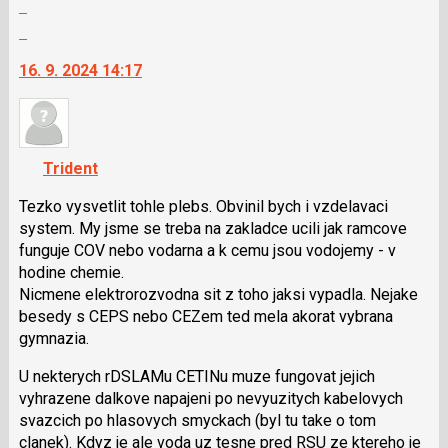
Zobrazit
P
celé
pro
Skok
vlákno
předchozí
na
16. 9. 2024 14:17
nový
další
názor
nový
názor.
K
navigaci
Trident
lze
použít
Tezko vysvetlit tohle plebs. Obvinil bych i vzdelavaci
i
system. My jsme se treba na zakladce ucili jak ramcove
klávesy
funguje COV nebo vodarna a k cemu jsou vodojemy - v
N
hodine chemie.
pro
Nicmene elektrorozvodna sit z toho jaksi vypadla. Nejake
následující
besedy s CEPS nebo CEZem ted mela akorat vybrana
a
gymnazia.
P
U nekterych rDSLAMu CETINu muze fungovat jejich
pro
vyhrazene dalkove napajeni po nevyuzitych kabelovych
předchozí
svazcich po hlasovych smyckach (byl tu take o tom
nový
clanek). Kdyz je ale voda uz tesne pred RSU ze ktereho je
názor