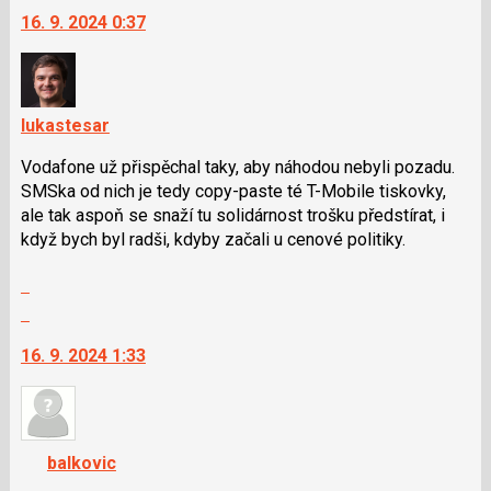
16. 9. 2024 0:37
a
další
P
nový
pro
názor.
předchozí
K
nový
navigaci
lukastesar
názor
lze
Vodafone už přispěchal taky, aby náhodou nebyli pozadu.
použít
SMSka od nich je tedy copy-paste té T-Mobile tiskovky,
i
ale tak aspoň se snaží tu solidárnost trošku předstírat, i
klávesy
když bych byl radši, kdyby začali u cenové politiky.
N
pro
Zobrazit
následující
celé
Skok
a
vlákno
na
P
16. 9. 2024 1:33
další
pro
nový
předchozí
názor.
nový
K
názor
navigaci
balkovic
lze