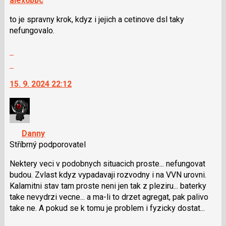
alex6bbc
to je spravny krok, kdyz i jejich a cetinove dsl taky
nefungovalo.
Zobrazit
celé
Skok
vlákno
na
15. 9. 2024 22:12
další
nový
názor.
K
navigaci
Danny
lze
Stříbrný podporovatel
použít
i
Nektery veci v podobnych situacich proste... nefungovat
klávesy
budou. Zvlast kdyz vypadavaji rozvodny i na VVN urovni.
N
Kalamitni stav tam proste neni jen tak z pleziru... baterky
pro
take nevydrzi vecne... a ma-li to drzet agregat, pak palivo
následující
take ne. A pokud se k tomu je problem i fyzicky dostat...
a