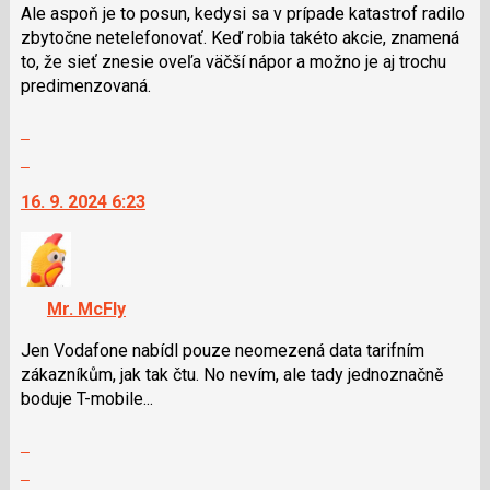
použít
Ale aspoň je to posun, kedysi sa v prípade katastrof radilo
i
zbytočne netelefonovať. Keď robia takéto akcie, znamená
klávesy
to, že sieť znesie oveľa väčší nápor a možno je aj trochu
N
predimenzovaná.
pro
Zobrazit
následující
celé
a
Skok
vlákno
P
na
16. 9. 2024 6:23
pro
další
předchozí
nový
nový
názor.
názor
K
navigaci
Mr. McFly
lze
použít
Jen Vodafone nabídl pouze neomezená data tarifním
i
zákazníkům, jak tak čtu. No nevím, ale tady jednoznačně
klávesy
boduje T-mobile...
N
Zobrazit
pro
celé
následující
Skok
vlákno