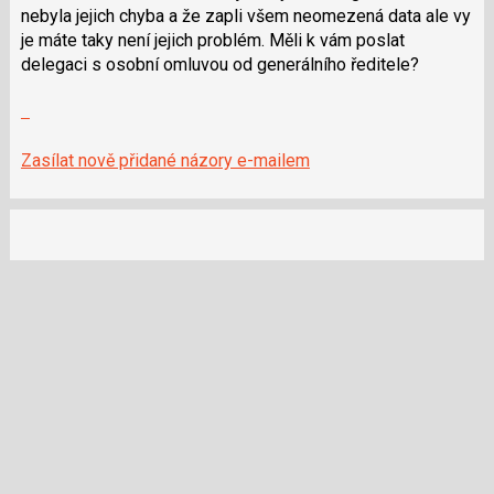
i
nebyla jejich chyba a že zapli všem neomezená data ale vy
klávesy
je máte taky není jejich problém. Měli k vám poslat
N
delegaci s osobní omluvou od generálního ředitele?
pro
Zobrazit
následující
celé
a
vlákno
P
Zasílat nově přidané názory e-mailem
pro
předchozí
nový
názor