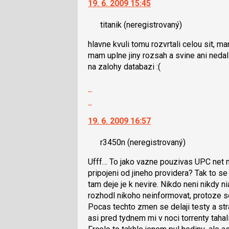
19. 6. 2009 15:45
následující
další
a
nový
titanik
(neregistrovaný)
P
názor.
pro
K
hlavne kvuli tomu rozvrtali celou sit, m
předchozí
navigaci
mam uplne jiny rozsah a svine ani nedal
nový
lze
na zalohy databazi :(
názor
použít
i
Zobrazit
klávesy
celé
Skok
N
vlákno
na
pro
19. 6. 2009 16:57
další
následující
nový
a
r3450n
(neregistrovaný)
názor.
P
K
pro
Ufff… To jako vazne pouzivas UPC net n
navigaci
předchozí
pripojeni od jineho providera? Tak to se
lze
nový
tam deje je k nevire. Nikdo neni nik
použít
názor
rozhodl nikoho neinformovat, protoze s
i
Pocas techto zmen se delaji testy a st
klávesy
asi pred tydnem mi v noci torrenty tahal
N