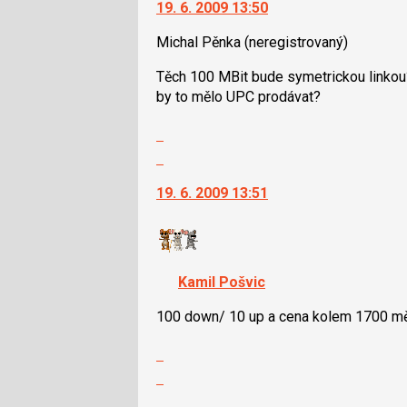
19. 6. 2009 13:50
následující
další
a
nový
Michal Pěnka
(neregistrovaný)
P
názor.
pro
K
Těch 100 MBit bude symetrickou linkou?
předchozí
navigaci
by to mělo UPC prodávat?
nový
lze
názor
použít
Zobrazit
i
celé
Skok
klávesy
vlákno
na
N
19. 6. 2009 13:51
další
pro
nový
následující
názor.
a
K
P
navigaci
Kamil Pošvic
pro
lze
předchozí
použít
100 down/ 10 up a cena kolem 1700 m
nový
i
názor
Zobrazit
klávesy
celé
N
Skok
vlákno
pro
na