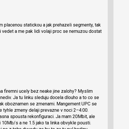
am placenou statickou a jak prehazeli segmenty, tak
i vedet a me pak lidi volaji proc se nemuzou dostat
a firemni ucely bez neake jine zalohy? Myslim
 nediv. Ja tu linku sleduju docela dlouho a to co se
dy niak oboznamen se zmenami. Mangement UPC se
e tyhle zmeny delaji prevazne v noci 2–4:00.
rasna spousta rekonfiguraci. Ja mam 20Mbit, ale
i 10Mb/s a ne 1.5 jako ta linka obvykle pousti.