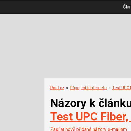
Člá
Root.cz
»
Připojení k Internetu
»
Test UPC F
Názory k článk
Test UPC Fiber,
Zasílat nově přidané názory e-mailem