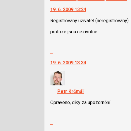
19. 6. 2009 13:24
Registrovaný uživatel
(neregistrovaný)
protoze jsou nezivotne…
Zobrazit
celé
Skok
vlákno
na
19. 6. 2009 13:34
další
nový
názor.
K
navigaci
Petr Krčmář
lze
použít
Opraveno, díky za upozornění
i
Zobrazit
klávesy
celé
N
Skok
vlákno
pro
na