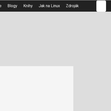
Hledat
e
Blogy
Knihy
Jak na Linux
Zdroják