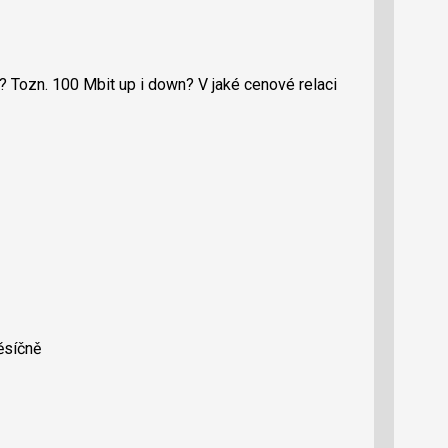
 Tozn. 100 Mbit up i down? V jaké cenové relaci
ěsíčně