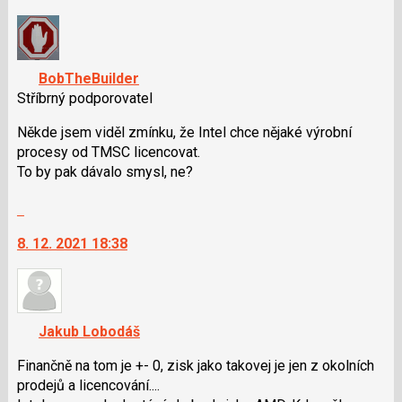
nový
názor.
K
navigaci
BobTheBuilder
lze
Stříbrný podporovatel
použít
i
Někde jsem viděl zmínku, že Intel chce nějaké výrobní
klávesy
procesy od TMSC licencovat.
N
To by pak dávalo smysl, ne?
pro
Skok
následující
na
a
8. 12. 2021 18:38
další
P
nový
pro
názor.
předchozí
K
nový
navigaci
názor
Jakub Lobodáš
lze
použít
Finančně na tom je +- 0, zisk jako takovej je jen z okolních
i
prodejů a licencování....