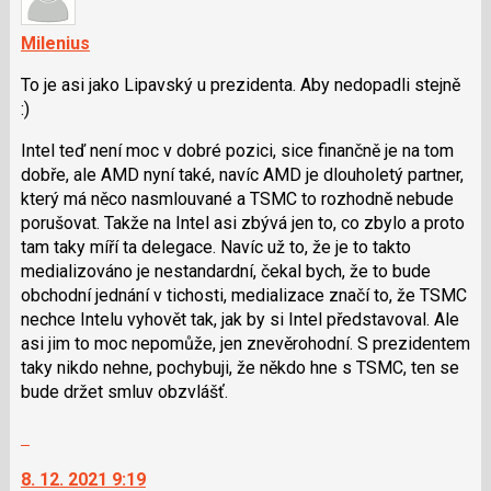
Milenius
To je asi jako Lipavský u prezidenta. Aby nedopadli stejně
:)
Intel teď není moc v dobré pozici, sice finančně je na tom
dobře, ale AMD nyní také, navíc AMD je dlouholetý partner,
který má něco nasmlouvané a TSMC to rozhodně nebude
porušovat. Takže na Intel asi zbývá jen to, co zbylo a proto
tam taky míří ta delegace. Navíc už to, že je to takto
medializováno je nestandardní, čekal bych, že to bude
obchodní jednání v tichosti, medializace značí to, že TSMC
nechce Intelu vyhovět tak, jak by si Intel představoval. Ale
asi jim to moc nepomůže, jen znevěrohodní. S prezidentem
taky nikdo nehne, pochybuji, že někdo hne s TSMC, ten se
bude držet smluv obzvlášť.
Skok
na
8. 12. 2021 9:19
další