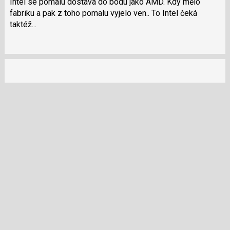
klávesy
Intel se pomalu dostává do bodu jako AMD. Kdy mělo
N
fabriku a pak z toho pomalu vyjelo ven.. To Intel čeká
pro
taktéž...
následující
a
P
pro
předchozí
nový
názor