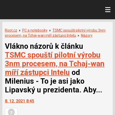
Root.cz
»
PC a notebooky
»
TSMC spouští pilotní výrobu 3nm
procesem, na Tchaj-wan míří zástupci Intelu
»
Názory
Vlákno názorů k článku
TSMC spouští pilotní výrobu
3nm procesem, na Tchaj-wan
míří zástupci Intelu
od
Milenius - To je asi jako
Lipavský u prezidenta. Aby...
8. 12. 2021 8:45