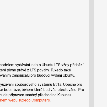
 modelem vydávání, neb s Ubuntu LTS vždy přichází
terá plyne právě z LTS povahy. Tuxedo také
ováním Canonicalu pro budoucí vydání Ubuntu.
 využívání souborového systému Btrfs. Obecně pro
ké beta fáze, během které bud vše otestováno. Pro
u, bude připraven snadný přechod na Kubuntu
kém webu Tuxedo Computers
.