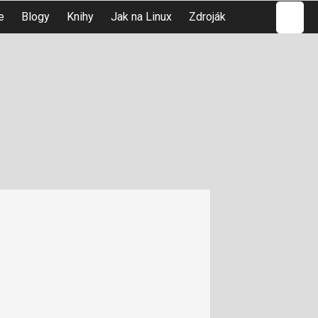
Hledat
e
Blogy
Knihy
Jak na Linux
Zdroják