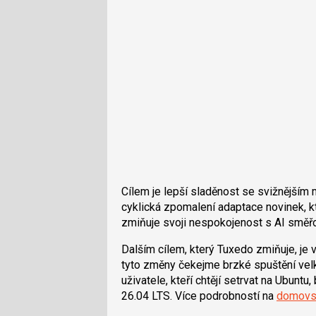
Cílem je lepší sladěnost se svižnějším
cyklická zpomalení adaptace novinek, k
zmiňuje svoji nespokojenost s AI směř
Dalším cílem, který Tuxedo zmiňuje, je
tyto změny čekejme brzké spuštění vel
uživatele, kteří chtějí setrvat na Ubunt
26.04 LTS. Více podrobností na
domovs