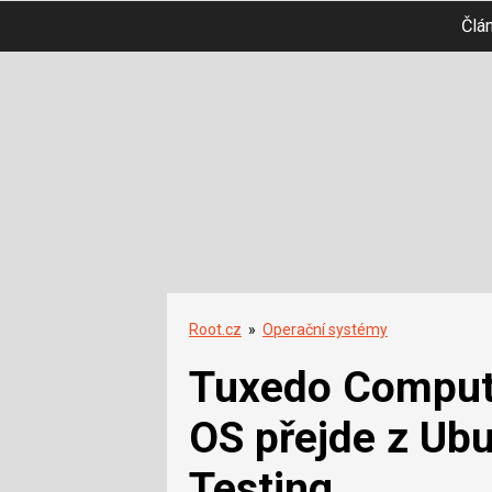
Člá
Root.cz
»
Operační systémy
Tuxedo Comput
OS přejde z Ub
Testing