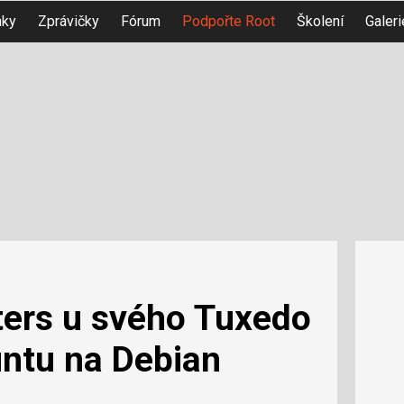
nky
Zprávičky
Fórum
Podpořte Root
Školení
Galeri
ers u svého Tuxedo
untu na Debian