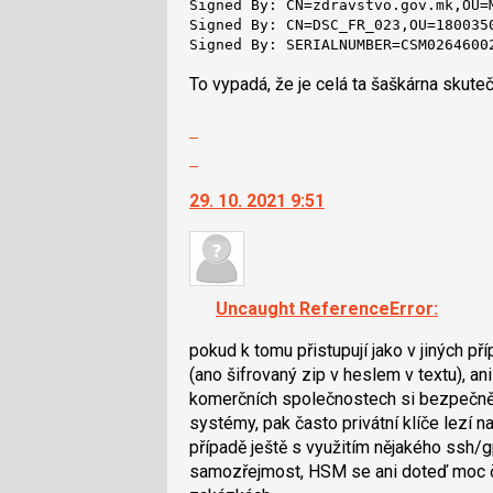
Signed By: CN=zdravstvo.gov.mk,OU=
pro
Signed By: CN=DSC_FR_023,OU=180035
Signed By: SERIALNUMBER=CSM0264600
následující
a
To vypadá, že je celá ta šaškárna skute
P
pro
Zobrazit
předchozí
celé
Skok
nový
vlákno
na
názor
29. 10. 2021 9:51
další
nový
názor.
K
navigaci
Uncaught ReferenceError:
lze
použít
pokud k tomu přistupují jako v jiných pří
i
(ano šifrovaný zip v heslem v textu), an
klávesy
komerčních společnostech si bezpečně sd
N
systémy, pak často privátní klíče lezí 
pro
případě ještě s využitím nějakého ssh/
následující
samozřejmost, HSM se ani doteď moc ča
a