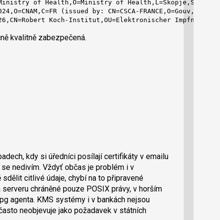
Ministry of Health,O=Ministry of Health,L=Skopje,ST=Nort
024,O=CNAM,C=FR (issued by: CN=CSCA-FRANCE,O=Gouv,C=FR)

26,CN=Robert Koch-Institut,OU=Elektronischer Impfnachwei
čně kvalitně zabezpečená.
padech, kdy si úředníci posílají certifikáty v emailu
i se nedivím. Vždyť občas je problém i v
ělit citlivé údaje, chybí na to připravené
na serveru chráněné pouze POSIX právy, v horším
gpg agenta. KMS systémy i v bankách nejsou
sto neobjevuje jako požadavek v státních