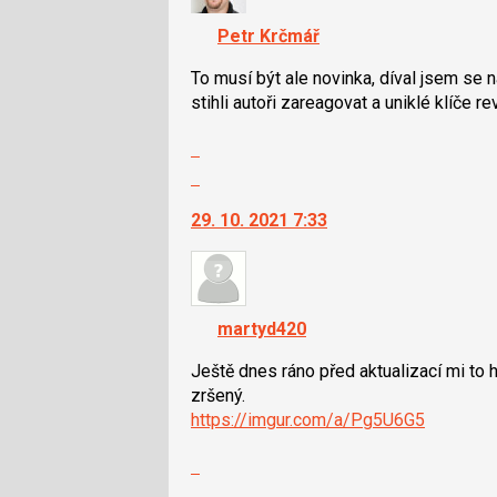
K
navigaci
Petr Krčmář
lze
použít
To musí být ale novinka, díval jsem se 
i
stihli autoři zareagovat a uniklé klíče re
klávesy
Zobrazit
N
celé
pro
Skok
vlákno
následující
na
29. 10. 2021 7:33
a
další
P
nový
pro
názor.
předchozí
K
nový
navigaci
martyd420
názor
lze
použít
Ještě dnes ráno před aktualizací mi to hl
i
zršený.
klávesy
https://imgur.com/a/Pg5U6G5
N
Zobrazit
pro
celé
následující
Skok