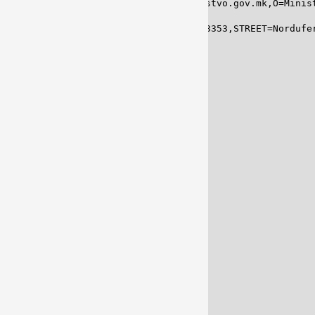
h Macedonia,C=MK (issued by: CN=zdravstvo.gov.mk,O=Minist
s,O=Robert Koch-Institut,POSTALCODE=13353,STREET=Nordufe