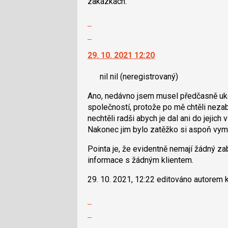
zakázkách.
P
Zobrazit
pro
celé
předchozí
Skok
vlákno
nový
na
29. 10. 2021 12:20
názor
další
nový
nil nil
(neregistrovaný)
názor.
K
Ano, nedávno jsem musel předčasně uko
navigaci
společností, protože po mě chtěli nez
lze
nechtěli radši abych je dal ani do jejich
použít
Nakonec jim bylo zatěžko si aspoň vyměni
i
klávesy
Pointa je, že evidentně nemají žádný za
N
informace s žádným klientem.
pro
následující
29. 10. 2021, 12:22 editováno autorem
a
Zobrazit
P
celé
Skok
pro
vlákno
na
předchozí