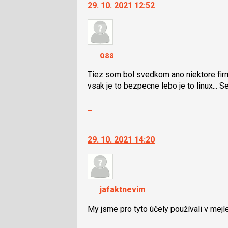
29. 10. 2021 12:52
další
nový
nový
názor
názor.
K
navigaci
oss
lze
použít
Tiez som bol svedkom ano niektore firmy
i
vsak je to bezpecne lebo je to linux... S
klávesy
Zobrazit
N
celé
pro
Skok
vlákno
následující
na
29. 10. 2021 14:20
a
další
P
nový
pro
názor.
předchozí
K
nový
navigaci
jafaktnevim
názor
lze
použít
My jsme pro tyto účely používali v mej
i
Zobrazit