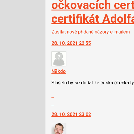
očkovacích certi
certifikát Adolf
Zasílat nově přidané názory e-mailem
28. 10. 2021 22:55
Někdo
Slušelo by se dodat že česká čTečka ty
Zobrazit
celé
Skok
vlákno
na
28. 10. 2021 23:02
další
nový
názor.