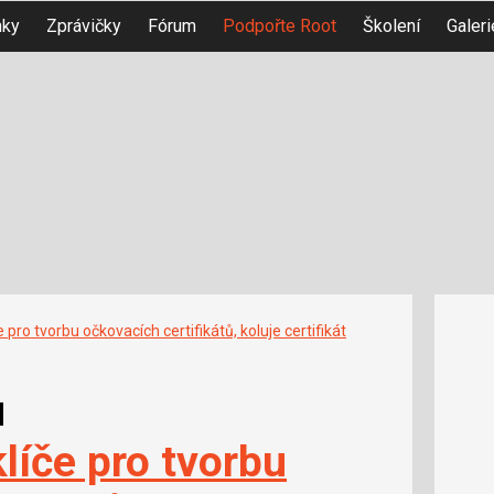
nky
Zprávičky
Fórum
Podpořte Root
Školení
Galeri
če pro tvorbu očkovacích certifikátů, koluje certifikát
u
klíče pro tvorbu