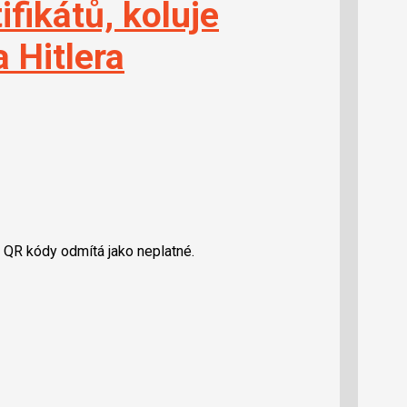
fikátů, koluje
a Hitlera
 QR kódy odmítá jako neplatné.