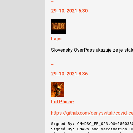
vlákno
a
na
29. 10. 2021 6:30
P
další
pro
nový
předchozí
názor.
nový
K
názor
navigaci
Lajci
lze
Slovensky OverPass ukazuje ze je stale
použít
i
Skok
klávesy
na
N
29. 10. 2021 8:36
další
pro
nový
následující
názor.
a
K
P
navigaci
Lol Phirae
pro
lze
předchozí
https://github.com/denysvitali/covid-
použít
nový
i
názor
Signed By: CN=DSC_FR_023,OU=180035
klávesy
Signed By: CN=Poland Vaccination D
N