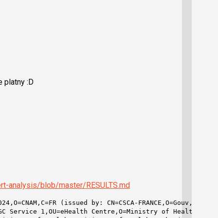
 platny :D
cert-analysis/blob/master/RESULTS.md
024,O=CNAM,C=FR (issued by: CN=CSCA-FRANCE,O=Gouv,C=FR)

GC Service 1,OU=eHealth Centre,O=Ministry of Health,C=PL 