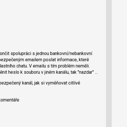
nčit spolupráci s jednou bankovní/nebankovní
abezpečeným emailem poslat informace, které
 vlastního chatu. V emailu s tím problém neměli.
t heslo k souboru v jiném kanálu, tak "nazdar" ...
bezpečený kanál, jak si vyměňovat citlivé
 komentáře