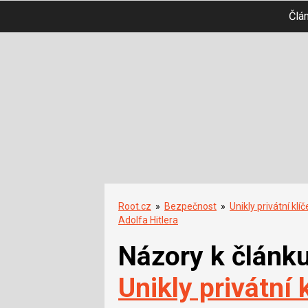
Člá
Root.cz
»
Bezpečnost
»
Unikly privátní klí
Adolfa Hitlera
Názory k článk
Unikly privátní 