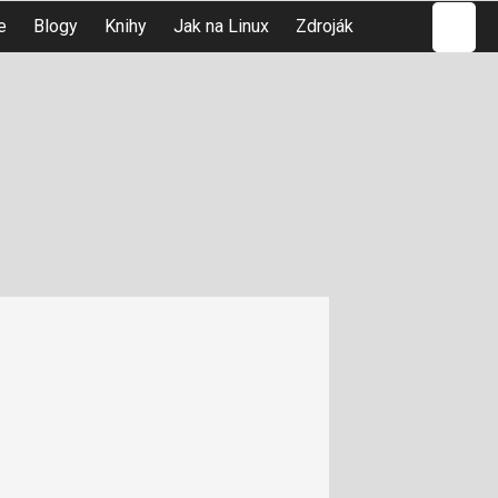
Hledat
e
Blogy
Knihy
Jak na Linux
Zdroják