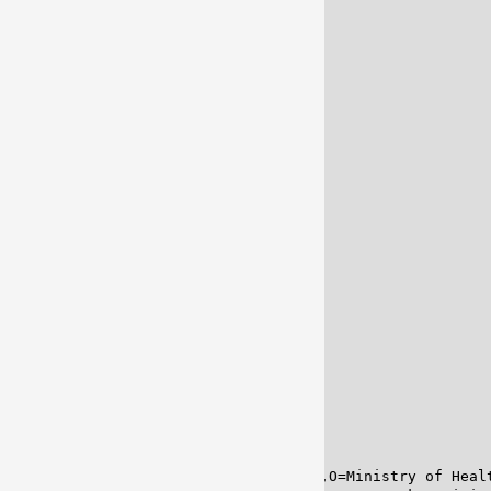
(issued by: CN=Poland DGC RootCSCA 1,O=Ministry of Healt