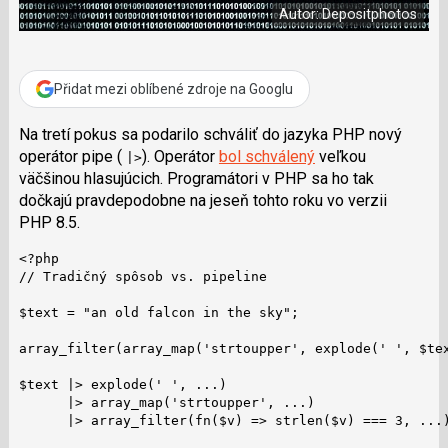
o
Autor: Depositphotos
o
k
u
Přidat mezi oblíbené zdroje na Googlu
Na tretí pokus sa podarilo schváliť do jazyka PHP nový
operátor pipe (
). Operátor
bol schválený
veľkou
|>
väčšinou hlasujúcich. Programátori v PHP sa ho tak
dočkajú pravdepodobne na jeseň tohto roku vo verzii
PHP 8.5.
<?php

// Tradičný spôsob vs. pipeline

$text = "an old falcon in the sky";

array_filter(array_map('strtoupper', explode(' ', $tex
$text |> explode(' ', ...)

      |> array_map('strtoupper', ...)

      |> array_filter(fn($v) => strlen($v) === 3, ...