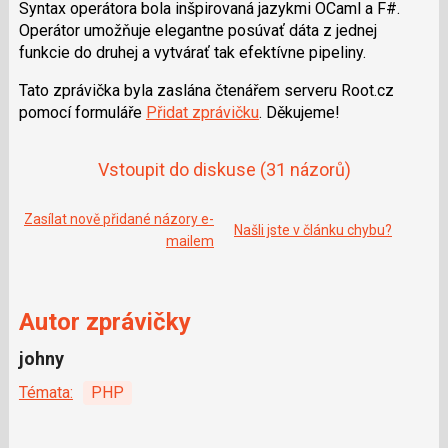
Syntax operátora bola inšpirovaná jazykmi OCaml a F#.
Operátor umožňuje elegantne posúvať dáta z jednej
funkcie do druhej a vytvárať tak efektívne pipeliny.
Tato zprávička byla zaslána čtenářem serveru Root.cz
pomocí formuláře
Přidat zprávičku
. Děkujeme!
Vstoupit do diskuse
(31 názorů)
Zasílat nově přidané názory e-
Našli jste v článku chybu?
mailem
Autor zprávičky
johny
Témata:
PHP