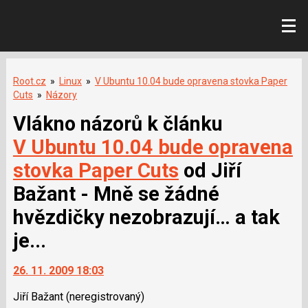
Root.cz
»
Linux
»
V Ubuntu 10.04 bude opravena stovka Paper
Cuts
»
Názory
Vlákno názorů k článku
V Ubuntu 10.04 bude opravena
stovka Paper Cuts
od Jiří
Bažant - Mně se žádné
hvězdičky nezobrazují… a tak
je...
26. 11. 2009 18:03
Jiří Bažant
(neregistrovaný)