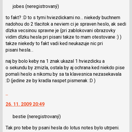
nový
pro
jobes
(neregistrovaný)
názor.
předchozí
K
nový
to fakt? :D to s tymi hviezdickami no… niekedy buchnem
navigaci
názor
nadohou do 2 tlacitok a neviem ci je spraven heslo, ak sedi
lze
dlzka vecsinou spravne je (pri zablokovani obrazovky
použít
vidim dlzku hesla pri pisani takze to mam otestovane :) )
i
takze niekedy to fakt vadi ked neukazuje nic pri
klávesy
pisani hesla…
N
pro
naj by bolo keby na 1 znak ukazal 1 hviezdicku a
následující
o sekundu by zmizla, ostala by aj ochrana ked niekdo pise
a
pomali heslo a nikomu by sa ta klavesnica nezasekavala
P
:D (jedine ze by kradla naspet pismenak :D )
pro
předchozí
Skok
nový
na
26. 11. 2009 20:49
názor
další
nový
bestie
(neregistrovaný)
názor.
K
Tak pro tebe by psani hesla do lotus notes bylo utrpeni.
navigaci