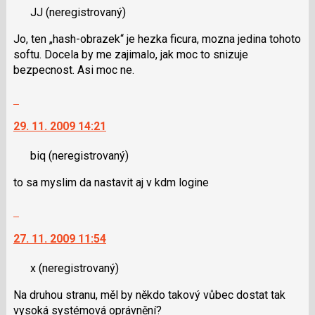
pro
JJ
(neregistrovaný)
názor.
předchozí
K
Jo, ten „hash-obrazek“ je hezka ficura, mozna jedina tohoto
nový
navigaci
softu. Docela by me zajimalo, jak moc to snizuje
názor
lze
bezpecnost. Asi moc ne.
použít
i
Skok
klávesy
na
N
29. 11. 2009 14:21
další
pro
nový
následující
biq
(neregistrovaný)
názor.
a
K
to sa myslim da nastavit aj v kdm logine
P
navigaci
pro
lze
Skok
předchozí
použít
na
nový
i
27. 11. 2009 11:54
další
názor
klávesy
nový
N
x
(neregistrovaný)
názor.
pro
K
Na druhou stranu, měl by někdo takový vůbec dostat tak
následující
navigaci
vysoká systémová oprávnění?
a