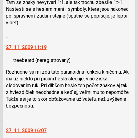
Tam se znaky nevytvari 1:1, ale tak trochu zbesile 1:>1.
lze
Nastesti se s heslem meni i symboly, ktere jsou nakonec
použít
po ‚spravnem‘ zadani stejne (spatne se popisuje, je lepsi
i
videt).
klávesy
N
Skok
pro
na
následující
27. 11. 2009 11:19
další
a
nový
P
treebeard
(neregistrovaný)
názor.
pro
K
Rozhodne sa mi zdá táto paranoidná funkcia k ničomu. Ak
předchozí
navigaci
ma už niekto pri písaní hesla sleduje, viac získa
nový
lze
sledovaním rúk. Pri dlhšom hesle ten počet znakov aj tak
názor
použít
z hviezdičiek neodhadne a keď aj, veľmi mu to nepomôže.
i
Takže asi je to skôr obťažovanie užívateľa, než zvýšenie
klávesy
bezpečnosti.
N
pro
Skok
následující
na
a
27. 11. 2009 16:07
další
P
nový