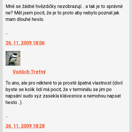
Mně se žádné hvězdičky nezobrazují… a tak je to správně
ne? Měl jsem pocit, že je to proto aby nebylo poznat jak
mam dlouhé heslo.
Skok
na
26. 11. 2009 18:06
další
nový
názor.
K
navigaci
Vojtěch Trefný
lze
použít
To ano, ale pro některé to je prostě špatná vlastnost (divil
i
byste se kolik lidí má pocit, že v terminálu se jim po
klávesy
napsání sudo xyz zasekla klávesnice a nemohou napsat
N
heslo…).
pro
Skok
následující
na
a
26. 11. 2009 18:28
další
P