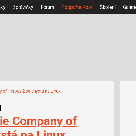
nky
Zprávičky
Fórum
Podpořte Root
Školení
Galeri
 of Heroes 2 se chystá na Linux
u
gie Company of
stá na Linux