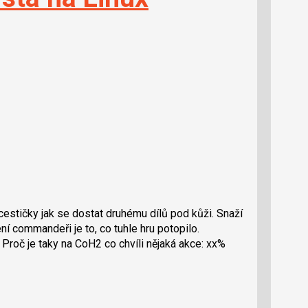
jí cestičky jak se dostat druhému dílů pod kůži. Snaží
cení commandeři je to, co tuhle hru potopilo.
Proč je taky na CoH2 co chvíli nějaká akce: xx%