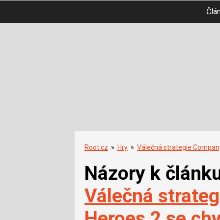
Člá
Root.cz
»
Hry
»
Válečná strategie Company
Názory k článk
Válečná strate
Heroes 2 se chy