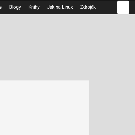
Hledat
e
Blogy
Knihy
Jak na Linux
Zdroják