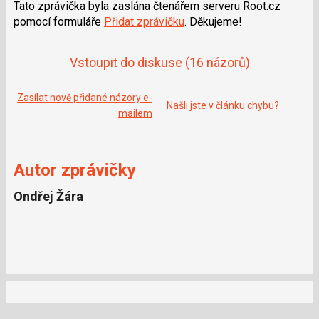
o
Tato zprávička byla zaslána čtenářem serveru Root.cz
o
pomocí formuláře
Přidat zprávičku
. Děkujeme!
k
u
Vstoupit do diskuse
(16 názorů)
Zasílat nově přidané názory e-
Našli jste v článku chybu?
mailem
Autor zprávičky
Ondřej Žára