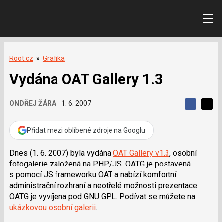
Root.cz
»
Grafika
Vydána OAT Gallery 1.3
ONDŘEJ ŽÁRA
1. 6. 2007
S
S
S
d
d
d
í
í
Přidat mezi oblíbené zdroje na Googlu
í
l
l
e
e
l
j
j
Dnes (1. 6. 2007) byla vydána
OAT Gallery v1.3
, osobní
t
e
t
fotogalerie založená na PHP/JS. OATG je postavená
e
e
t
n
n
s pomocí JS frameworku OAT a nabízí komfortní
a
a
administrační rozhraní a neotřelé možnosti prezentace.
F
s
a
í
OATG je vyvíjena pod GNU GPL. Podívat se můžete na
c
t
ukázkovou osobní galerii
.
e
i
b
X