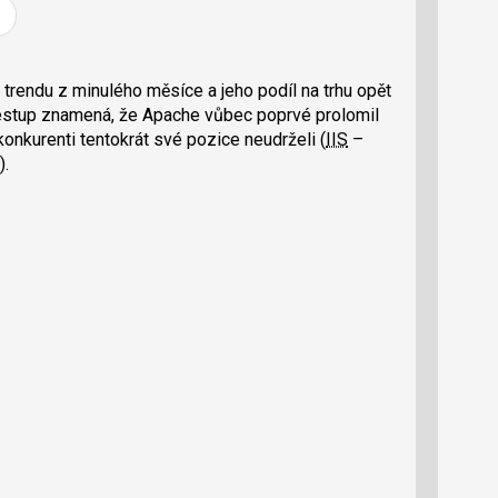
í
í
í
l
l
e
e
l
j
j
t
e
t
 trendu z minulého měsíce a jeho podíl na trhu opět
e
e
t
n
n
zestup znamená, že Apache vůbec poprvé prolomil
a
a
 konkurenti tentokrát své pozice neudrželi (
IIS
–
F
s
a
í
).
c
t
e
i
b
X
o
o
k
u