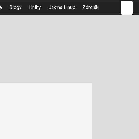
Hledat
e
Blogy
Knihy
Jak na Linux
Zdroják