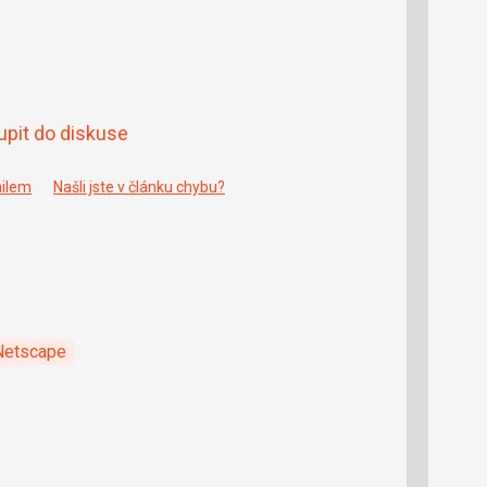
upit do diskuse
ailem
Našli jste v článku chybu?
Netscape