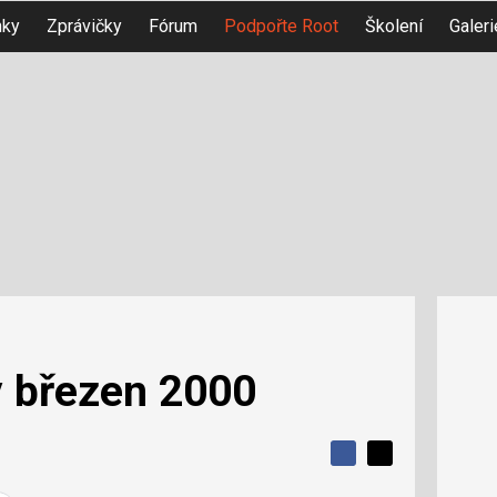
nky
Zprávičky
Fórum
Podpořte Root
Školení
Galeri
 březen 2000
S
S
S
d
d
d