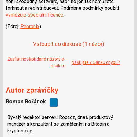
není svobodný software, např. ho jen tak nemůžete
e
i
b
X
forknout a redistribuovat. Podrobné podmínky použití
o
vymezuje speciální licence
.
o
k
u
(Zdroj:
Phoronix
)
Vstoupit do diskuse
(1 názor)
Zasílat nově přidané názory e-
Našli jste v článku chybu?
mailem
Autor zprávičky
Roman Bořánek
Bývalý redaktor serveru Root.cz, dnes produktový
manažer a konzultant se zaměřením na Bitcoin a
kryptoměny.