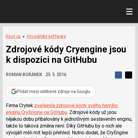
Root.cz
»
Vývojářský software
Zdrojové kódy Cryengine jsou
k dispozici na GitHubu
ROMAN BOŘÁNEK
25. 5. 2016
S
S
S
d
d
d
í
í
Přidat mezi oblíbené zdroje na Googlu
í
l
l
e
e
l
j
j
Firma Crytek
zveřejnila zdrojové kódy svého herního
t
e
t
enginu CryEngine na GitHubu
. Zdrojové kódy už jsou
e
e
t
n
n
nějakou dobu přibalovány k jednotlivým sestavením enginu,
a
a
takže to taková změna není. Díky GitHubu by o nich ale
F
s
a
í
vývojáři měli mít lepší přehled. Nutno dodat, že
CryEngine
c
t