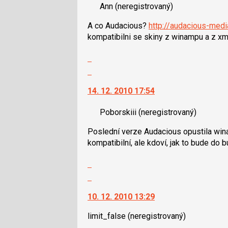
následující
Ann
(neregistrovaný)
názor.
a
K
P
A co Audacious?
http://audacious-medi
navigaci
pro
kompatibilni se skiny z winampu a z xm
lze
předchozí
použít
Zobrazit
nový
i
celé
Skok
názor
klávesy
vlákno
na
N
14. 12. 2010 17:54
další
pro
nový
následující
Poborskiii
(neregistrovaný)
názor.
a
K
P
Poslední verze Audacious opustila wina
navigaci
pro
kompatibilní, ale kdoví, jak to bude do b
lze
předchozí
použít
Zobrazit
nový
i
celé
Skok
názor
klávesy
vlákno
na
N
10. 12. 2010 13:29
další
pro
nový
následující
limit_false
(neregistrovaný)
názor.
a