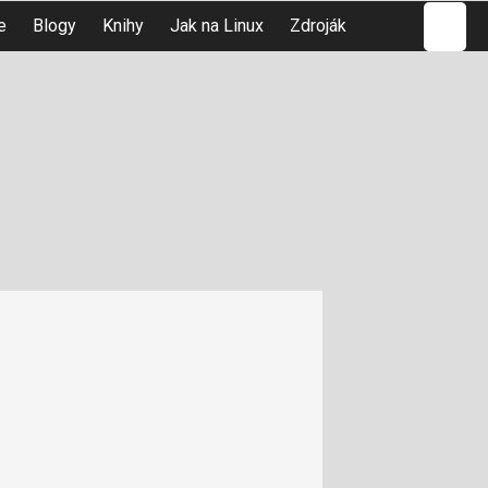
Hledat
e
Blogy
Knihy
Jak na Linux
Zdroják