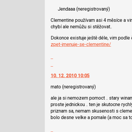
a
nový
P
Jendaaa
(neregistrovaný)
názor.
pro
K
Clementine používam asi 4 měsíce a vi
předchozí
navigaci
chybí ale nemůžu si stěžovat..
nový
lze
názor
použít
Dokonce existuje ještě déle, vim podle
i
zpet-jmenuje-se-clementine/
klávesy
N
Zobrazit
pro
celé
Skok
následující
vlákno
na
a
10. 12. 2010 10:05
další
P
nový
mato
(neregistrovaný)
pro
názor.
předchozí
K
ale ja si nemozem pomoct .. stary wina
nový
navigaci
proste jednickou .. ten je skutocne rychl
názor
lze
priznam sa, nemam skusenosti s clement
použít
bolo desne velke a pomale (a moc sa to
i
klávesy
Zobrazit