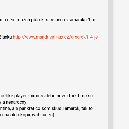
m o něm možná půlrok, sice něco z amaraku 1 mi
 článku
http://www.mandrivalinux.cz/amarok1-4-je-
mp-like player - xmms alebo novsi fork bmc su
y a nenarocny ..
ine, ale par krat co som skusil amarok, tak to
 snazilo okopirovat itunes)