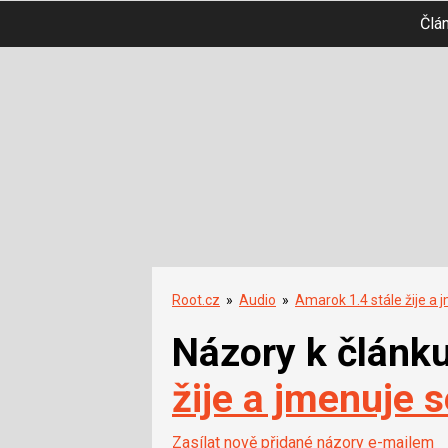
Člá
Root.cz
»
Audio
»
Amarok 1.4 stále žije a
Názory k článk
žije a jmenuje 
Zasílat nově přidané názory e-mailem