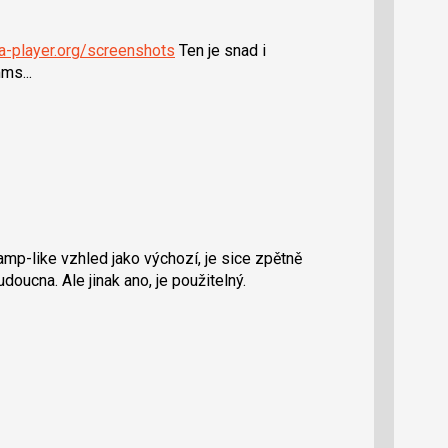
a-player.org/screenshots
Ten je snad i
ms...
mp-like vzhled jako výchozí, je sice zpětně
udoucna. Ale jinak ano, je použitelný.