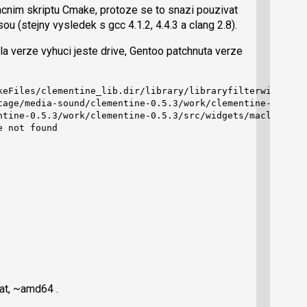
cnim skriptu Cmake, protoze se to snazi pouzivat
ou (stejny vysledek s gcc 4.1.2, 4.4.3 a clang 2.8).
la verze vyhuci jeste drive, Gentoo patchnuta verze
keFiles/clementine_lib.dir/library/libraryfilterwidget.cp
tage/media-sound/clementine-0.5.3/work/clementine-0.5.3/s
ntine-0.5.3/work/clementine-0.5.3/src/widgets/maclineedit
 not found

at, ~amd64 .