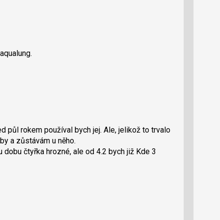
 aqualung.
 půl rokem používal bych jej. Ale, jelikož to trvalo
yby a zůstávám u něho.
u dobu čtyřka hrozné, ale od 4.2 bych již Kde 3