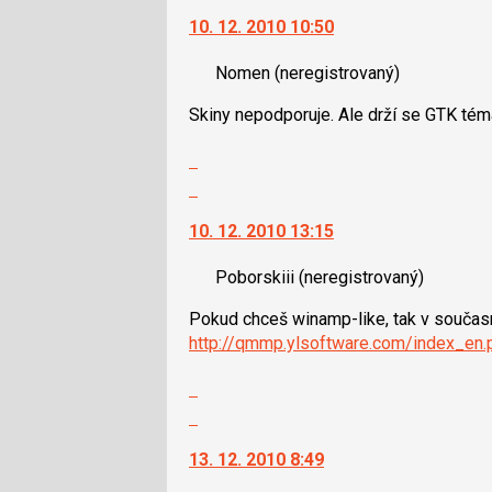
na
pro
10. 12. 2010 10:50
další
následující
nový
a
Nomen
(neregistrovaný)
názor.
P
K
pro
Skiny nepodporuje. Ale drží se GTK témat
navigaci
předchozí
lze
Zobrazit
nový
použít
celé
Skok
názor
i
vlákno
na
klávesy
10. 12. 2010 13:15
další
N
nový
pro
Poborskiii
(neregistrovaný)
názor.
následující
K
a
Pokud chceš winamp-like, tak v souča
navigaci
P
http://qmmp.ylsoftware.com/index_en.
lze
pro
použít
Zobrazit
předchozí
i
celé
Skok
nový
klávesy
vlákno
na
názor
N
13. 12. 2010 8:49
další
pro
nový