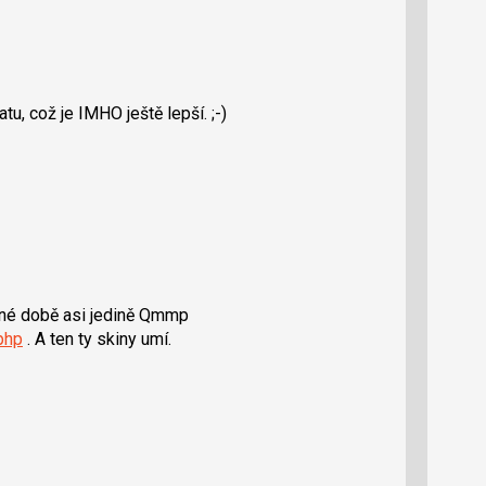
u, což je IMHO ještě lepší. ;-)
sné době asi jedině Qmmp
php
. A ten ty skiny umí.