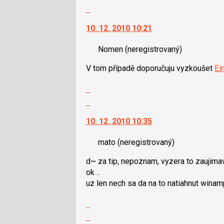
N
celé
Skok
pro
vlákno
na
následující
10. 12. 2010 10:21
další
a
nový
P
Nomen
(neregistrovaný)
názor.
pro
K
V tom případě doporučuju vyzkoušet
Ei
předchozí
navigaci
nový
lze
Zobrazit
názor
použít
celé
Skok
i
vlákno
na
klávesy
10. 12. 2010 10:35
další
N
nový
pro
mato
(neregistrovaný)
názor.
následující
K
a
d~ za tip, nepoznam, vyzera to zaujimav
navigaci
P
ok ..
lze
pro
uz len nech sa da na to natiahnut winam
použít
předchozí
i
Zobrazit
nový
klávesy
celé
Skok
názor
N
vlákno