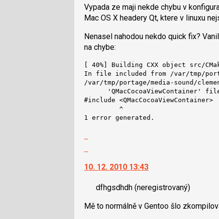
K
Vypada ze maji nekde chybu v konfigura
P
navigaci
Mac OS X headery Qt, ktere v linuxu nejs
pro
lze
předchozí
použít
Nenasel nahodou nekdo quick fix? Vanil
nový
i
na chybe:
názor
klávesy
[ 40%] Building CXX object src/CMa
N
In file included from /var/tmp/por
pro
/var/tmp/portage/media-sound/cleme
následující
      'QMacCocoaViewContainer' file
a
#include <QMacCocoaViewContainer>

         ^

P
1 error generated.
pro
předchozí
Zobrazit
nový
celé
Skok
názor
vlákno
na
10. 12. 2010 13:43
další
nový
dfhgsdhdh
(neregistrovaný)
názor.
K
Mě to normálně v Gentoo šlo zkompilov
navigaci