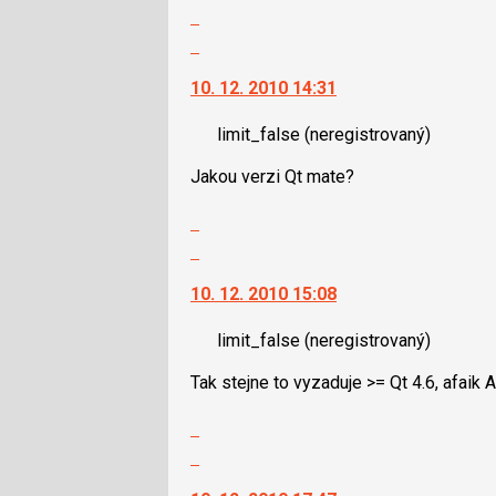
lze
Zobrazit
použít
celé
Skok
i
vlákno
na
klávesy
10. 12. 2010 14:31
další
N
nový
pro
limit_false
(neregistrovaný)
názor.
následující
K
a
Jakou verzi Qt mate?
navigaci
P
lze
Zobrazit
pro
použít
celé
Skok
předchozí
i
vlákno
na
nový
klávesy
10. 12. 2010 15:08
další
názor
N
nový
pro
limit_false
(neregistrovaný)
názor.
následující
K
a
Tak stejne to vyzaduje >= Qt 4.6, afaik A
navigaci
P
lze
Zobrazit
pro
použít
celé
Skok
předchozí
i
vlákno
na
nový
klávesy