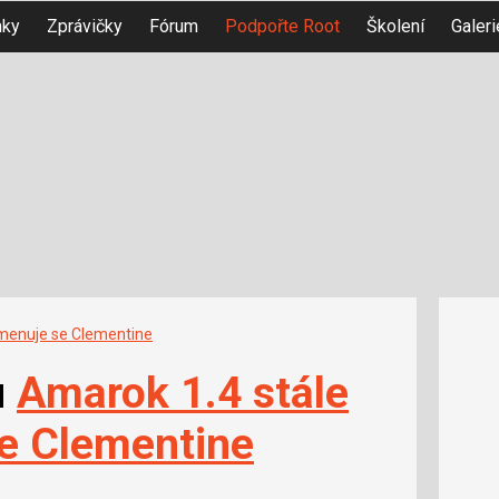
nky
Zprávičky
Fórum
Podpořte Root
Školení
Galeri
 jmenuje se Clementine
u
Amarok 1.4 stále
se Clementine