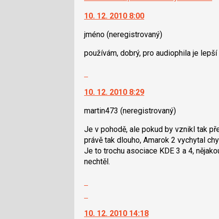
10. 12. 2010 8:00
jméno
(neregistrovaný)
používám, dobrý, pro audiophila je lepší
Skok
na
10. 12. 2010 8:29
další
nový
martin473
(neregistrovaný)
názor.
K
Je v pohodě, ale pokud by vznikl tak před
navigaci
právě tak dlouho, Amarok 2 vychytal ch
lze
Je to trochu asociace KDE 3 a 4, nějako
použít
nechtěl.
i
klávesy
Zobrazit
N
celé
Skok
pro
vlákno
na
následující
10. 12. 2010 14:18
další