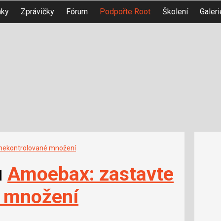
nky
Zprávičky
Fórum
Podpořte Root
Školení
Galeri
nekontrolované množení
u
Amoebax: zastavte
é množení