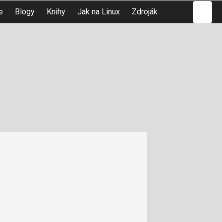
Hledat
e
Blogy
Knihy
Jak na Linux
Zdroják