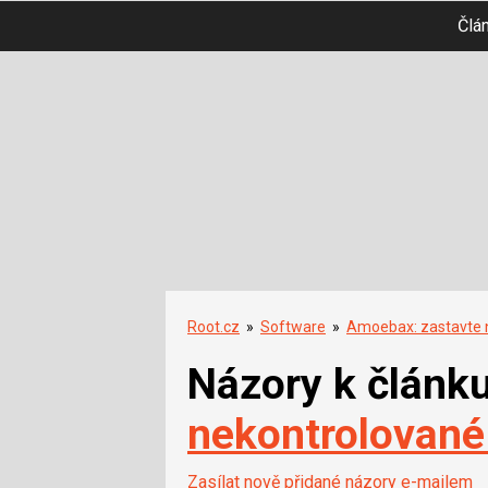
Člá
Root.cz
»
Software
»
Amoebax: zastavte 
Názory k článk
nekontrolovan
Zasílat nově přidané názory e-mailem