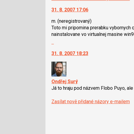
31. 8. 2007 17:06
m.
(neregistrovaný)
Toto mi pripomina prerabku vybornych q
nainstalovane vo virtualnej masine win
Skok
na
31. 8. 2007 18:23
další
nový
názor.
K
navigaci
Ondřej Surý
lze
Já to hraju pod názvem Flobo Puyo, ale p
použít
i
Zasílat nově přidané názory e-mailem
klávesy
N
pro
následující
a