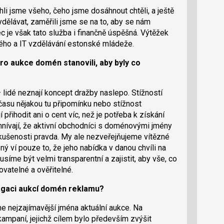
li jsme všeho, čeho jsme dosáhnout chtěli, a ještě
ydělávat, zaměřili jsme se na to, aby se nám
c je však tato služba i finančně úspěšná. Výtěžek
ého a IT vzdělávání estonské mládeže.
 pro aukce domén stanovili, aby byly co
lidé neznají koncept dražby naslepo. Stížností
času nějakou tu připomínku nebo stížnost
přihodit ani o cent víc, než je potřeba k získání
nívají, že aktivní obchodníci s doménovými jmény
kušenosti pravda. My ale nezveřejňujeme vítězné
ný ví pouze to, že jeho nabídka v danou chvíli na
íme být velmi transparentní a zajistit, aby vše, co
vatelné a ověřitelné.
pagaci aukcí domén reklamu?
 nejzajímavější jména aktuální aukce. Na
ampaní, jejichž cílem bylo především zvýšit