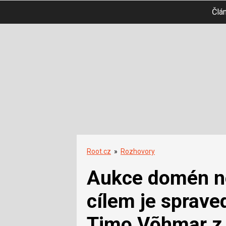
Člá
Root.cz
»
Rozhovory
Aukce domén ne
cílem je spraved
Timo Võhmar z