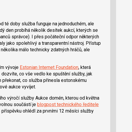
od té doby služba funguje na jednoduchém, ale
ý den probíhá několik desítek aukcí, kterých se
anců správce). I přes počáteční odpor některých
y jako spolehlivý a transparentní nástroj. Přístup
ěkolika málo technicky zdatných hráčů, ale
ím vývoje
Estonian Internet Foundation
, která
dozvíte, co vše vedlo ke spuštění služby, jak
ým překonat, co služba přinesla estonskému
ové aukce vyvíjet.
vního výročí služby Aukce domén, kterou od května
volnou součástí je
blogpost technického ředitele
m příspěvku ohlédl za prvními 12 měsíci služby