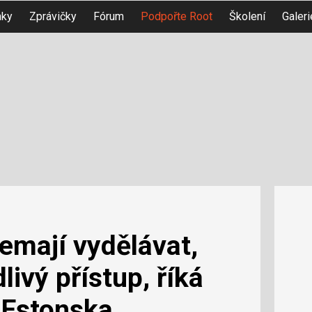
nky
Zprávičky
Fórum
Podpořte Root
Školení
Galeri
mají vydělávat,
livý přístup, říká
 Estonska