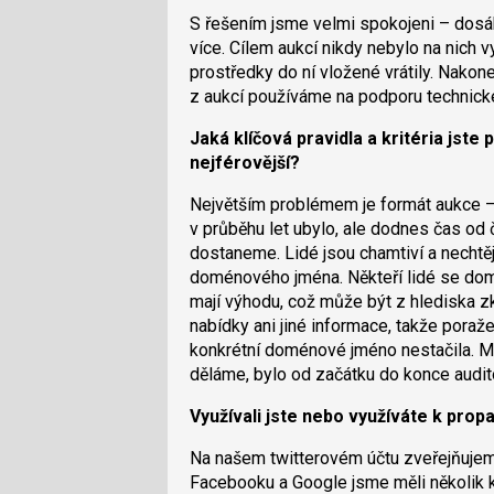
S řešením jsme velmi spokojeni – dosáh
více. Cílem aukcí nikdy nebylo na nich v
prostředky do ní vložené vrátily. Nakone
z aukcí používáme na podporu technick
Jaká klíčová pravidla a kritéria jste
nejférovější?
Největším problémem je formát aukce – 
v průběhu let ubylo, ale dodnes čas od 
dostaneme. Lidé jsou chamtiví a nechtějí 
doménového jména. Někteří lidé se dom
mají výhodu, což může být z hlediska z
nabídky ani jiné informace, takže poraže
konkrétní doménové jméno nestačila. Mus
děláme, bylo od začátku do konce audito
Využívali jste nebo využíváte k pro
Na našem twitterovém účtu zveřejňujeme
Facebooku a Google jsme měli několik k