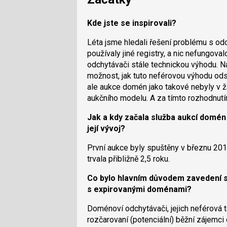
Kde jste se inspirovali?
Léta jsme hledali řešení problému s od
používaly jiné registry, a nic nefungov
odchytávači stále technickou výhodu. N
možnost, jak tuto neférovou výhodu odstr
ale aukce domén jako takové nebyly v ž
aukčního modelu. A za tímto rozhodnutí
Jak a kdy začala služba aukcí domén
její vývoj?
První aukce byly spuštěny v březnu 2019
trvala přibližně 2,5 roku.
Co bylo hlavním důvodem zavedení sl
s expirovanými doménami?
Doménoví odchytávači, jejich neférová
rozčarovaní (potenciální) běžní zájemci