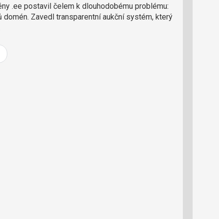
o
ny .ee postavil čelem k dlouhodobému problému:
ř
 domén. Zavedl transparentní aukční systém, který
t
.
e
r
e
d
a
k
c
i