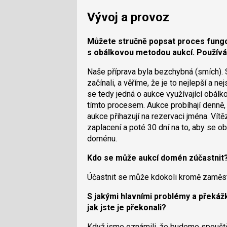
Vývoj a provoz
Můžete stručně popsat proces fungová
s obálkovou metodou aukcí. Používát
Naše příprava byla bezchybná (smích).
začínali, a věříme, že je to nejlepší a n
se tedy jedná o aukce využívající obá
tímto procesem. Aukce probíhají denně, t
aukce přihazují na rezervaci jména. Vít
zaplacení a poté 30 dní na to, aby se obr
doménu.
Kdo se může aukcí domén zúčastnit
Účastnit se může kdokoli kromě zaměst
S jakými hlavními problémy a překážk
jak jste je překonali?
Když jsme oznámili, že budeme spouště