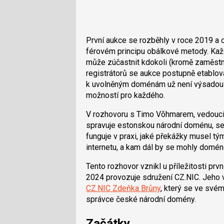
První aukce se rozběhly v roce 2019 a 
férovém principu obálkové metody. Každ
může zúčastnit kdokoli (kromě zaměstn
registrátorů se aukce postupně etabloval
k uvolněným doménám už není výsadou n
možností pro každého.
V rozhovoru s Timo Võhmarem, vedouc
spravuje estonskou národní doménu, se 
funguje v praxi, jaké překážky musel t
internetu, a kam dál by se mohly domén
Tento rozhovor vznikl u příležitosti pr
2024 provozuje sdružení CZ.NIC. Jeho 
CZ.NIC Zdeňka Brůny
, který se ve své
správce české národní domény.
Začátky