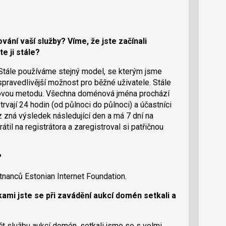
ní vaší služby? Víme, že jste začínali
e ji stále?
 Stále používáme stejný model, se kterým jsme
ejspravedlivější možnost pro běžné uživatele. Stále
lkovou metodu. Všechna doménová jména prochází
rvají 24 hodin (od půlnoci do půlnoci) a účastníci
ěz zná výsledek následující den a má 7 dní na
átil na registrátora a zaregistroval si patřičnou
?
nanců Estonian Internet Foundation.
ami jste se při zavádění aukcí domén setkali a
t službu aukcí domén, setkali jsme se s velmi