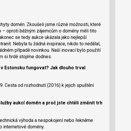
chyty domén. Zkoušeli jsme různé možnosti, které
alo – oproti běžným zájemcům o domény měli tito
akonec se tedy aukce ukázala jako nejlepší
anit. Nebyla tu žádná inspirace, nikdo to nedělal,
ádném případě novinkou. Naší inovací bylo použití
m si hrdě stojíme dodnes.
 v Estonsku fungovat? Jak dlouho trval
. Cesta od rozhodnutí (2016) k jejich spuštění
užby aukcí domén a proč jste chtěli změnit trh
 technická výhoda a nespokojení nebo řekněme
 o internetové domény.