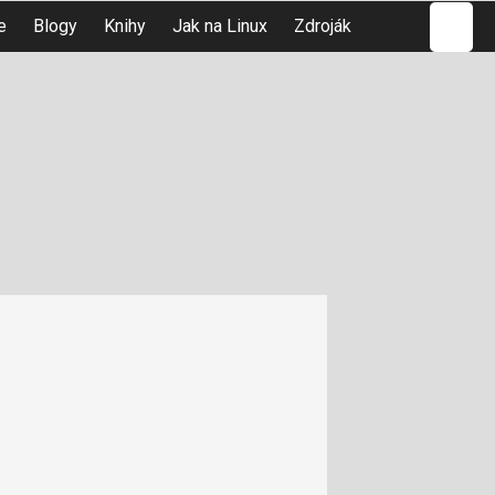
Hledat
e
Blogy
Knihy
Jak na Linux
Zdroják