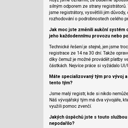
silným odporem ze strany registrátorů. 
jsme registrátory, vysvětlili jim důvody
rozhodování o podrobnostech celého pr
Jak moc jste změnili aukční systém o
jeho každodennímu provozu nebo po
Technické řešení je stejné, jen jsme troch
registrace ze 14 na 30 dní. Takže oprav
díky čemuž je možné provádět platby ve
částkách. Nejvíce práce si vyžádalo UI
Máte specializovaný tým pro vývoj a
tento tým?
Jsme malý registr, kde si nikdo nemůže 
Náš vývojářský tým má dva vývojáře, kte
využili pomoc zvenčí.
Jakých úspěchů jste s touto službou
nepodařilo?