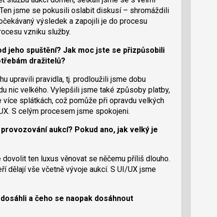
Ten jsme se pokusili oslabit diskusí – shromáždili
, očekávaný výsledek a zapojili je do procesu
ocesu vzniku služby.
d jeho spuštění? Jak moc jste se přizpůsobili
třebám dražitelů?
u upravili pravidla, tj. prodloužili jsme dobu
du nic velkého. Vylepšili jsme také způsoby platby,
 více splátkách, což pomůže při opravdu velkých
/UX. S celým procesem jsme spokojeni.
 provozování aukcí? Pokud ano, jak velký je
dovolit ten luxus věnovat se něčemu příliš dlouho.
ří dělají vše včetně vývoje aukcí. S UI/UX jsme
 dosáhli a čeho se naopak dosáhnout