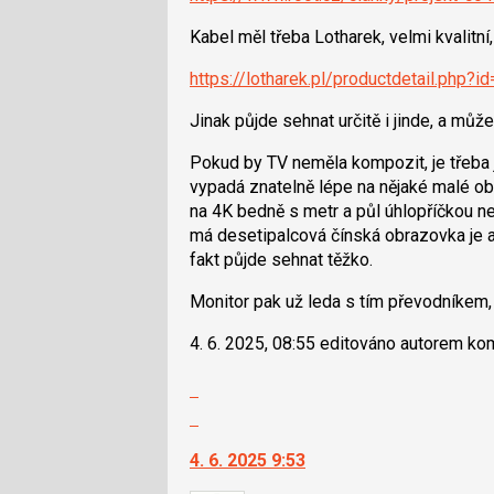
následující
Kabel měl třeba Lotharek, velmi kvalitní
a
P
https://lotharek.pl/productdetail.php?i
pro
předchozí
Jinak půjde sehnat určitě i jinde, a může 
nový
Pokud by TV neměla kompozit, je třeba 
názor
vypadá znatelně lépe na nějaké malé ob
na 4K bedně s metr a půl úhlopříčkou ne
má desetipalcová čínská obrazovka je ako
fakt půjde sehnat těžko.
Monitor pak už leda s tím převodníkem,
4. 6. 2025, 08:55 editováno autorem ko
Zobrazit
celé
Skok
vlákno
na
4. 6. 2025 9:53
další
nový