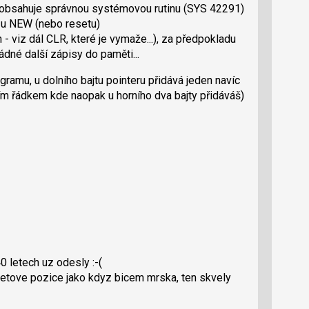
u obsahuje správnou systémovou rutinu (SYS 42291)
zu NEW (nebo resetu)
 viz dál CLR, které je vymaže...), za předpokladu
dné další zápisy do paměti...
gramu, u dolního bajtu pointeru přidává jeden navíc
vním řádkem kde naopak u horního dva bajty přidáváš)
0 letech uz odesly :-(
etove pozice jako kdyz bicem mrska, ten skvely