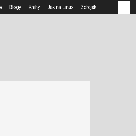
Hledat
e
Blogy
Knihy
Jak na Linux
Zdroják