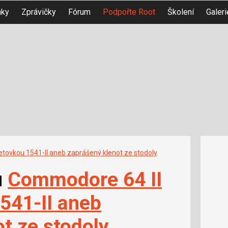
nky
Zprávičky
Fórum
Podpořte Root
Školení
Galeri
etovkou 1541-II aneb zaprášený klenot ze stodoly
u
Commodore 64 II
541-II aneb
t ze stodoly