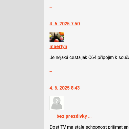
Zobrazit
pro
celé
následující
Skok
vlákno
a
na
4. 6. 2025 7:50
P
další
pro
nový
předchozí
názor.
nový
K
maerlyn
názor
navigaci
lze
Je nějaká cesta jak C64 připojím k sou
použít
Zobrazit
i
celé
klávesy
Skok
vlákno
N
na
pro
4. 6. 2025 8:43
další
následující
nový
a
názor.
P
K
pro
navigaci
bez prezdivky ...
předchozí
lze
nový
použít
Dost TV ma stale schopnost prijimat an