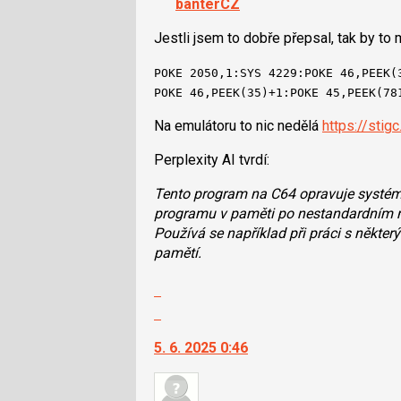
banterCZ
lze
použít
Jestli jsem to dobře přepsal, tak by to 
i
POKE 2050,1:SYS 4229:POKE 46,PEEK(
klávesy
POKE 46,PEEK(35)+1:POKE 45,PEEK(78
N
pro
Na emulátoru to nic nedělá
https://stig
následující
a
Perplexity AI tvrdí:
P
pro
Tento program na C64 opravuje systém
předchozí
programu v paměti po nestandardním 
nový
Používá se například při práci s některý
názor
pamětí.
Zobrazit
celé
Skok
vlákno
na
5. 6. 2025 0:46
další
nový
názor.