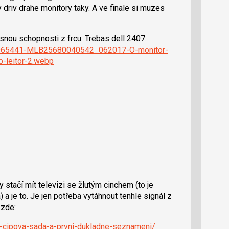
 driv drahe monitory taky. A ve finale si muzes
snou schopnosti z frcu. Trebas dell 2407.
P_965441-MLB25680040542_062017-O-monitor-
b-leitor-2.webp
stačí mít televizi se žlutým cinchem (to je
a je to. Je jen potřeba vytáhnout tenhle signál z
 zde:
4-cipova-sada-a-prvni-dukladne-seznameni/