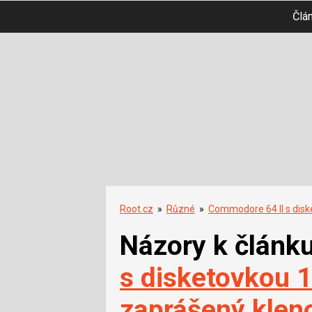
Člá
Root.cz
»
Různé
»
Commodore 64 II s disk
Názory k článk
s disketovkou 1
zaprášený kleno