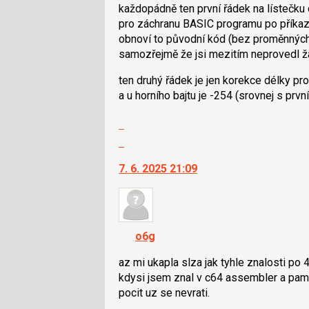
každopádně ten první řádek na lístečk
a
pro záchranu BASIC programu po příka
P
obnoví to původní kód (bez proměnných -
pro
samozřejmě že jsi mezitím neprovedl žá
předchozí
nový
ten druhý řádek je jen korekce délky pro
názor
a u horního bajtu je -254 (srovnej s pr
Zobrazit
celé
Skok
vlákno
na
7. 6. 2025 21:09
další
nový
názor.
K
navigaci
o6g
lze
použít
az mi ukapla slza jak tyhle znalosti po 4
i
kdysi jsem znal v c64 assembler a pam
klávesy
pocit uz se nevrati.
N