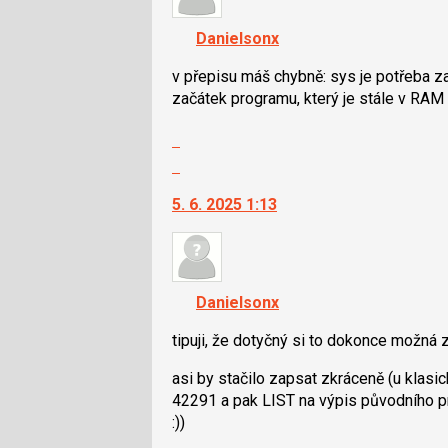
K
navigaci
Danielsonx
lze
použít
v přepisu máš chybně: sys je potřeba za
i
začátek programu, který je stále v RAM
klávesy
Zobrazit
N
celé
pro
Skok
vlákno
následující
na
5. 6. 2025 1:13
a
další
P
nový
pro
názor.
předchozí
K
nový
navigaci
Danielsonx
názor
lze
použít
tipuji, že dotyčný si to dokonce možná z 
i
asi by stačilo zapsat zkráceně (u klas
klávesy
42291 a pak LIST na výpis původního pro
N
:))
pro
následující