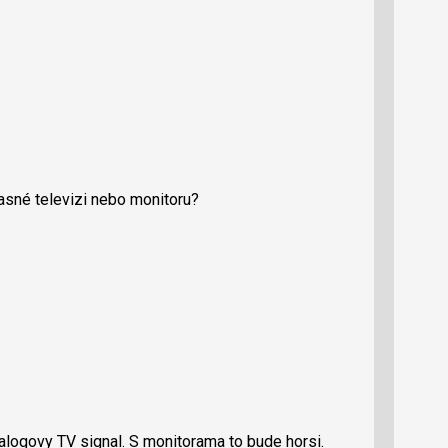
časné televizi nebo monitoru?
alogovy TV signal. S monitorama to bude horsi.