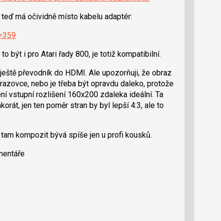
, teď má očividně místo kabelu adaptér:
d=359
to být i pro Atari řady 800, je totiž kompatibilní.
ještě převodník do HDMI. Ale upozorňuji, že obraz
razovce, nebo je třeba být opravdu daleko, protože
ní vstupní rozlišení 160x200 zdaleka ideální. Ta
rát, jen ten poměr stran by byl lepší 4:3, ale to
 tam kompozit bývá spíše jen u profi kousků.
mentáře