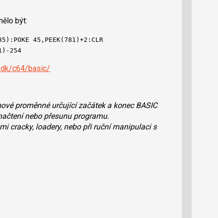
mělo být:
35):POKE 45,PEEK(781)+2:CLR
1)-254
c.dk/c64/basic/
ové proměnné určující začátek a konec BASIC
načtení nebo přesunu programu.
mi cracky, loadery, nebo při ruční manipulaci s