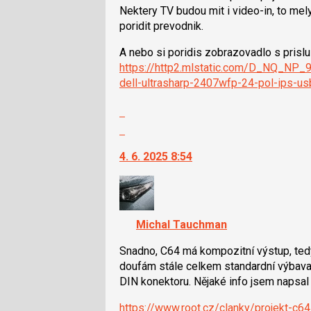
názor
i
Nektery TV budou mit i video-in, to mely
klávesy
poridit prevodnik.
N
A nebo si poridis zobrazovadlo s prislu
pro
https://http2.mlstatic.com/D_NQ_N
následující
dell-ultrasharp-2407wfp-24-pol-ips-us
a
P
Zobrazit
pro
celé
Skok
předchozí
vlákno
na
nový
4. 6. 2025 8:54
další
názor
nový
názor.
K
navigaci
Michal Tauchman
lze
použít
Snadno, C64 má kompozitní výstup, tedy 
i
doufám stále celkem standardní výbava) 
klávesy
DIN konektoru. Nějaké info jsem napsal
N
https://www.root.cz/clanky/projekt-c6
pro