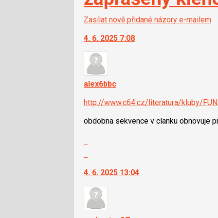
Zasílat nově přidané názory e-mailem
4. 6. 2025 7:08
alex6bbc
http://www.c64.cz/literatura/kluby/F
obdobna sekvence v clanku obnovuje pr
Zobrazit
celé
Skok
vlákno
na
4. 6. 2025 13:04
další
nový
názor.
K
navigaci