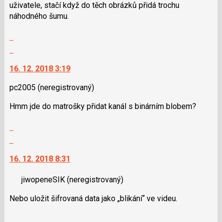
uživatele, stačí když do těch obrázků přidá trochu
N
náhodného šumu.
pro
následující
Zobrazit
a
celé
Skok
P
vlákno
na
pro
16. 12. 2018 3:19
další
předchozí
nový
nový
pc2005
(neregistrovaný)
názor.
názor
K
Hmm jde do matrošky přidat kanál s binárním blobem?
navigaci
lze
Zobrazit
použít
celé
Skok
i
vlákno
na
klávesy
16. 12. 2018 8:31
další
N
nový
pro
jiwopeneSIK
(neregistrovaný)
názor.
následující
K
Nebo uložit šifrovaná data jako „blikání“ ve videu.
a
navigaci
P
lze
Zobrazit
pro