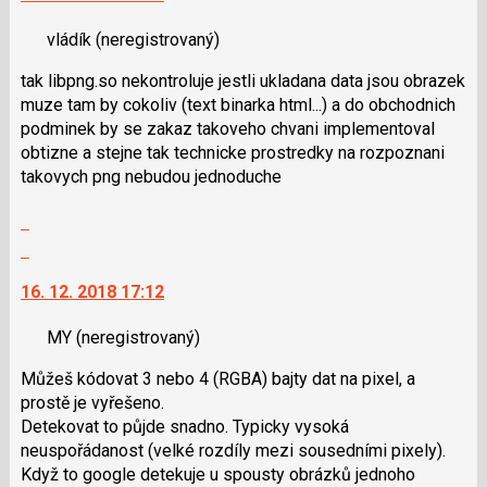
pro
nový
následující
vládík
(neregistrovaný)
názor.
a
K
tak libpng.so nekontroluje jestli ukladana data jsou obrazek
P
navigaci
muze tam by cokoliv (text binarka html...) a do obchodnich
pro
lze
podminek by se zakaz takoveho chvani implementoval
předchozí
použít
obtizne a stejne tak technicke prostredky na rozpoznani
nový
i
takovych png nebudou jednoduche
názor
klávesy
N
Zobrazit
pro
celé
Skok
následující
vlákno
na
a
16. 12. 2018 17:12
další
P
nový
pro
MY
(neregistrovaný)
názor.
předchozí
K
nový
Můžeš kódovat 3 nebo 4 (RGBA) bajty dat na pixel, a
navigaci
názor
prostě je vyřešeno.
lze
Detekovat to půjde snadno. Typicky vysoká
použít
neuspořádanost (velké rozdíly mezi sousedními pixely).
i
Když to google detekuje u spousty obrázků jednoho
klávesy