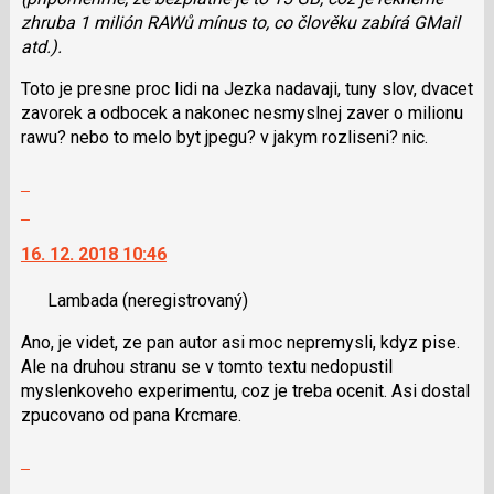
zhruba 1 milión RAWů mínus to, co člověku zabírá GMail
atd.).
Toto je presne proc lidi na Jezka nadavaji, tuny slov, dvacet
zavorek a odbocek a nakonec nesmyslnej zaver o milionu
rawu? nebo to melo byt jpegu? v jakym rozliseni? nic.
Zobrazit
celé
Skok
vlákno
na
16. 12. 2018 10:46
další
nový
Lambada
(neregistrovaný)
názor.
K
Ano, je videt, ze pan autor asi moc nepremysli, kdyz pise.
navigaci
Ale na druhou stranu se v tomto textu nedopustil
lze
myslenkoveho experimentu, coz je treba ocenit. Asi dostal
použít
zpucovano od pana Krcmare.
i
klávesy
Zobrazit
N
celé
Skok