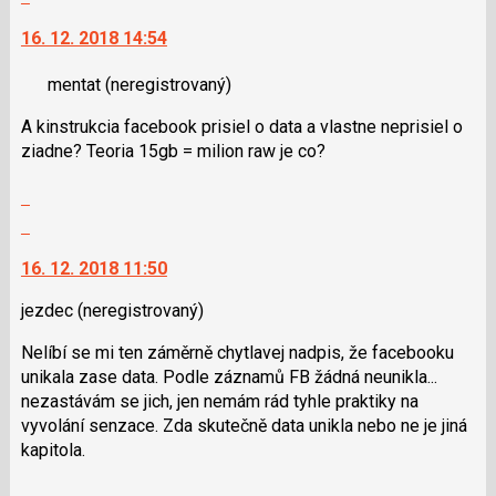
pro
vlákno
na
následující
16. 12. 2018 14:54
další
a
nový
P
mentat
(neregistrovaný)
názor.
pro
K
předchozí
A kinstrukcia facebook prisiel o data a vlastne neprisiel o
navigaci
nový
ziadne? Teoria 15gb = milion raw je co?
lze
názor
použít
Zobrazit
i
celé
Skok
klávesy
vlákno
na
N
16. 12. 2018 11:50
další
pro
nový
následující
jezdec
(neregistrovaný)
názor.
a
K
Nelíbí se mi ten záměrně chytlavej nadpis, že facebooku
P
navigaci
unikala zase data. Podle záznamů FB žádná neunikla...
pro
lze
nezastávám se jich, jen nemám rád tyhle praktiky na
předchozí
použít
vyvolání senzace. Zda skutečně data unikla nebo ne je jiná
nový
i
kapitola.
názor
klávesy
N
Zobrazit