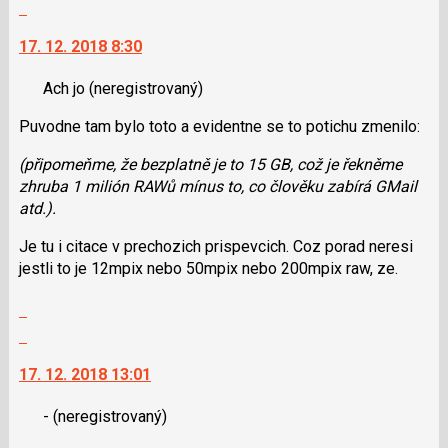
Skok
a
vlákno
na
P
17. 12. 2018 8:30
další
pro
nový
předchozí
Ach jo
(neregistrovaný)
názor.
nový
K
Puvodne tam bylo toto a evidentne se to potichu zmenilo:
názor
navigaci
lze
(připomeňme, že bezplatně je to 15 GB, což je řekněme
použít
zhruba 1 milión RAWů mínus to, co člověku zabírá GMail
i
atd.).
klávesy
N
Je tu i citace v prechozich prispevcich. Coz porad neresi
pro
jestli to je 12mpix nebo 50mpix nebo 200mpix raw, ze.
následující
Zobrazit
a
celé
Skok
P
vlákno
na
pro
17. 12. 2018 13:01
další
předchozí
nový
nový
-
(neregistrovaný)
názor.
názor
K