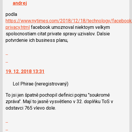
navigaci
andrej
předchozí
lze
nový
použít
podla
názor
i
https://www.nytimes.com/2018/12/18/technology/facebook
klávesy
privacy.html
facebook umoznoval niektoym velkym
N
spolocnostiam citat private spravy uzivalov. Dalsie
pro
potvrdenie ich business planu,
následující
Zobrazit
a
celé
P
Skok
vlákno
pro
na
19. 12. 2018 13:31
předchozí
další
nový
nový
Lol Phirae
(neregistrovaný)
názor
názor.
K
To jsi jen špatně pochopil definici pojmu "soukromé
navigaci
zpráva". Mají to jasně vysvětleno v 32. doplňku ToS v
lze
odstavci 765 vlevo dole.
použít
i
Zobrazit
klávesy
celé
Skok
N
vlákno