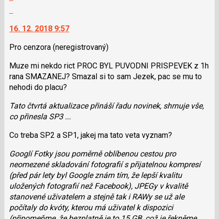
použít
celé
Skok
předchozí
i
vlákno
na
nový
klávesy
16. 12. 2018 9:57
další
názor
N
nový
pro
Pro cenzora
(neregistrovaný)
názor.
následující
K
Muze mi nekdo rict PROC BYL PUVODNI PRISPEVEK z 1h
a
navigaci
rana SMAZANEJ? Smazal si to sam Jezek, pac se mu to
P
lze
nehodi do placu?
pro
použít
předchozí
i
Tato čtvrtá aktualizace přináší řadu novinek, shrnuje vše,
nový
klávesy
co přinesla SP3 ...
názor
N
Co treba SP2 a SP1, jakej ma tato veta vyznam?
pro
následující
Googlí Fotky jsou poměrně oblíbenou cestou pro
a
neomezené skladování fotografií s přijatelnou kompresí
P
(před pár lety byl Google znám tím, že lepší kvalitu
pro
uložených fotografií než Facebook), JPEGy v kvalitě
předchozí
stanovené uživatelem a stejně tak i RAWy se už ale
nový
počítaly do kvóty, kterou má uživatel k dispozici
názor
(připomeňme, že bezplatně je to 15 GB, což je řekněme