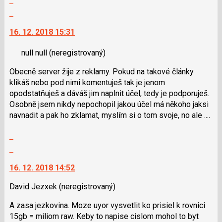
pro
celé
Skok
následující
vlákno
na
a
16. 12. 2018 15:31
další
P
nový
pro
null null
(neregistrovaný)
názor.
předchozí
K
Obecně server žije z reklamy. Pokud na takové články
nový
navigaci
klikáš nebo pod nimi komentuješ tak je jenom
názor
lze
opodstatňuješ a dáváš jim naplnit účel, tedy je podporuješ.
použít
Osobně jsem nikdy nepochopil jakou účel má někoho jaksi
i
navnadit a pak ho zklamat, myslím si o tom svoje, no ale ....
klávesy
N
Zobrazit
pro
celé
Skok
následující
vlákno
na
a
16. 12. 2018 14:52
další
P
nový
pro
David Jezxek
(neregistrovaný)
názor.
předchozí
K
A zasa jezkovina. Moze uyor vysvetlit ko prisiel k rovnici
nový
navigaci
15gb = miliom raw. Keby to napise cislom mohol to byt
názor