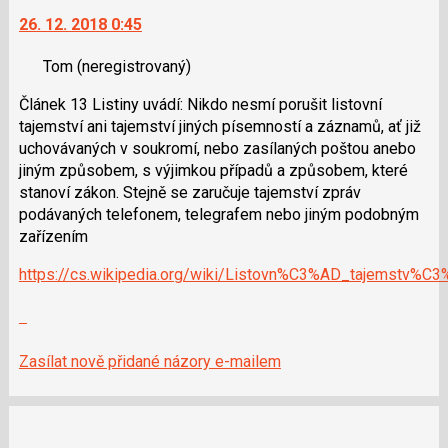
na
pro
26. 12. 2018 0:45
další
následující
nový
a
Tom
(neregistrovaný)
názor.
P
K
pro
Článek 13 Listiny uvádí: Nikdo nesmí porušit listovní
navigaci
předchozí
tajemství ani tajemství jiných písemností a záznamů, ať již
lze
nový
uchovávaných v soukromí, nebo zasílaných poštou anebo
použít
názor
jiným způsobem, s výjimkou případů a způsobem, které
i
stanoví zákon. Stejně se zaručuje tajemství zpráv
klávesy
podávaných telefonem, telegrafem nebo jiným podobným
N
zařízením
pro
následující
https://cs.wikipedia.org/wiki/Listovn%C3%AD_tajemstv%C
a
P
Zobrazit
pro
celé
předchozí
vlákno
Zasílat nově přidané názory e-mailem
nový
názor