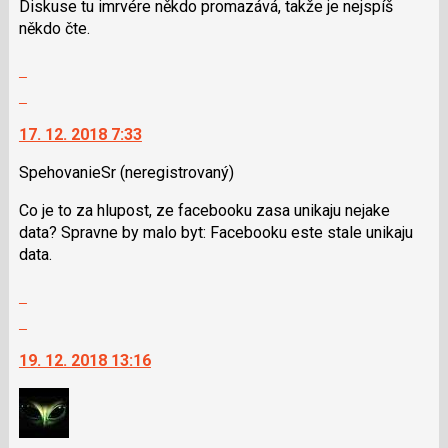
Diskuse tu imrvére někdo promazává, takže je nejspíš
navigaci
někdo čte.
lze
použít
Zobrazit
i
celé
Skok
klávesy
vlákno
na
N
17. 12. 2018 7:33
další
pro
nový
následující
SpehovanieSr
(neregistrovaný)
názor.
a
K
Co je to za hlupost, ze facebooku zasa unikaju nejake
P
navigaci
data? Spravne by malo byt: Facebooku este stale unikaju
pro
lze
data.
předchozí
použít
nový
i
Zobrazit
názor
klávesy
celé
Skok
N
vlákno
na
pro
19. 12. 2018 13:16
další
následující
nový
a
názor.
P
K
pro