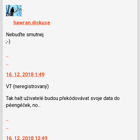
N
nový
pro
názor.
následující
K
a
hawran.diskuse
navigaci
P
lze
Nebuďte smutnej.
pro
použít
;-)
předchozí
i
nový
klávesy
Zobrazit
názor
N
celé
Skok
pro
vlákno
na
následující
16. 12. 2018 1:49
další
a
nový
P
VT
(neregistrovaný)
názor.
pro
K
Tak halt uživatelé budou překódovávat svoje data do
předchozí
navigaci
péengéček, no...
nový
lze
názor
použít
Zobrazit
i
celé
Skok
klávesy
vlákno
na
N
16. 12. 2018 12:49
další