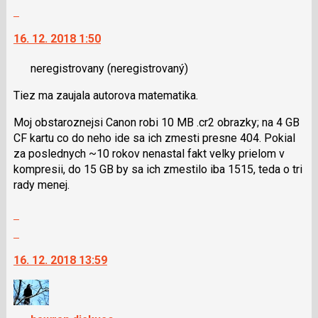
celé
Skok
vlákno
na
16. 12. 2018 1:50
další
nový
neregistrovany
(neregistrovaný)
názor.
K
Tiez ma zaujala autorova matematika.
navigaci
lze
Moj obstaroznejsi Canon robi 10 MB .cr2 obrazky; na 4 GB
použít
CF kartu co do neho ide sa ich zmesti presne 404. Pokial
i
za poslednych ~10 rokov nenastal fakt velky prielom v
klávesy
kompresii, do 15 GB by sa ich zmestilo iba 1515, teda o tri
N
rady menej.
pro
následující
Zobrazit
a
celé
Skok
P
vlákno
na
pro
16. 12. 2018 13:59
další
předchozí
nový
nový
názor.
názor
K