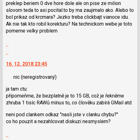
lze
preklep beriem 0 dve hore dole ale on pise ze milion
použít
slovom teda to asi pocital.to by ma zaujimalo ako. Alebo to
i
bol prikaz od krcmara? Jezko treba clickbajt vianoce idu.
klávesy
Ak nie tak kto robil korekturu? Na technickom webe je toto
N
pomerne velky problem
pro
následující
Zobrazit
a
celé
Skok
P
vlákno
na
pro
16. 12. 2018 23:45
další
předchozí
nový
nový
nic
(neregistrovaný)
názor.
názor
K
ja tam ctu:
navigaci
připomeňme, že bezplatně je to 15 GB, což je řekněme
lze
zhruba 1 tisíc RAWů mínus to, co člověku zabírá GMail atd
použít
i
neni pod clankem odkaz "nasli jste v clanku chybu?"
klávesy
co ho pouzit a nezahlcovat diskuzi nesmyslem?
N
pro
Zobrazit
následující
celé