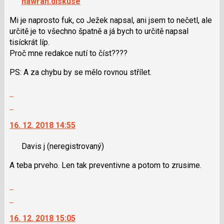
hawran.diskuse
navigaci
lze
Mi je naprosto fuk, co Ježek napsal, ani jsem to nečetl, ale
použít
určitě je to všechno špatně a já bych to určitě napsal
i
tisíckrát líp.
klávesy
Proč mne redakce nutí to číst????
N
pro
PS: A za chybu by se mělo rovnou střílet.
následující
Zobrazit
a
celé
P
Skok
vlákno
pro
na
předchozí
16. 12. 2018 14:55
další
nový
nový
Davis j
(neregistrovaný)
názor
názor.
K
A teba prveho. Len tak preventivne a potom to zrusime.
navigaci
lze
Zobrazit
použít
celé
Skok
i
vlákno
na
klávesy
16. 12. 2018 15:05
další