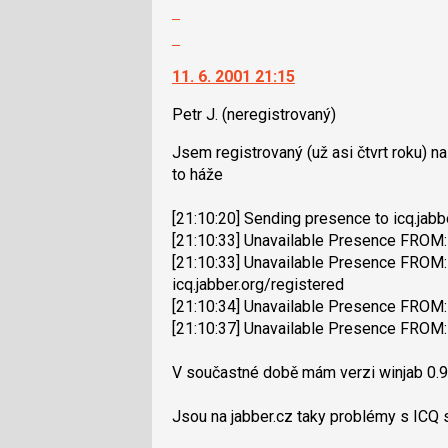
použít
Zobrazit
nový
i
celé
Skok
názor
klávesy
vlákno
na
N
11. 6. 2001 21:15
další
pro
nový
následující
Petr J.
(neregistrovaný)
názor.
a
K
Jsem registrovaný (už asi čtvrt roku) n
P
navigaci
to háže
pro
lze
předchozí
použít
[21:10:20] Sending presence to icq.jabb
nový
i
[21:10:33] Unavailable Presence FROM: 
názor
klávesy
[21:10:33] Unavailable Presence FROM:
N
icq.jabber.org/registered
pro
[21:10:34] Unavailable Presence FROM
následující
[21:10:37] Unavailable Presence FROM: 
a
P
V součastné době mám verzi winjab 0.9
pro
předchozí
Jsou na jabber.cz taky problémy s ICQ 
nový