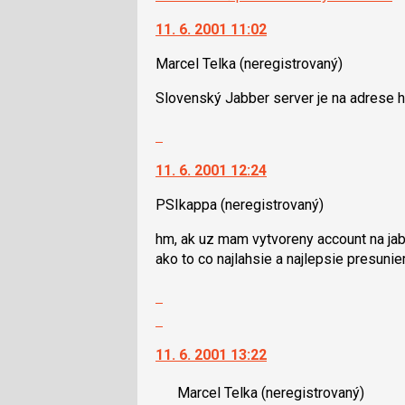
11. 6. 2001 11:02
Marcel Telka
(neregistrovaný)
Slovenský Jabber server je na adrese ht
Skok
na
11. 6. 2001 12:24
další
nový
PSIkappa
(neregistrovaný)
názor.
K
hm, ak uz mam vytvoreny account na jabbe
navigaci
ako to co najlahsie a najlepsie presunie
lze
použít
Zobrazit
i
celé
Skok
klávesy
vlákno
na
N
11. 6. 2001 13:22
další
pro
nový
následující
Marcel Telka
(neregistrovaný)
názor.