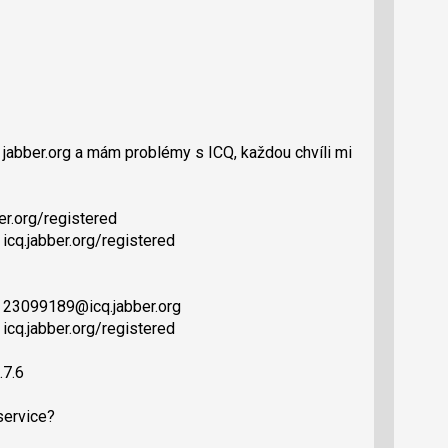
a jabber.org a mám problémy s ICQ, každou chvíli mi
er.org/registered
icq.jabber.org/registered
: 23099189@icq.jabber.org
icq.jabber.org/registered
.7.6
service?