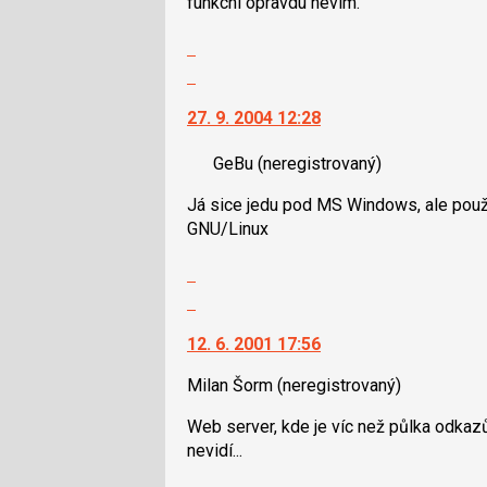
funkcni opravdu nevim.
nový
lze
názor
použít
Zobrazit
i
celé
Skok
klávesy
vlákno
na
N
27. 9. 2004 12:28
další
pro
nový
následující
GeBu
(neregistrovaný)
názor.
a
K
P
Já sice jedu pod MS Windows, ale použí
navigaci
pro
GNU/Linux
lze
předchozí
použít
Zobrazit
nový
i
celé
Skok
názor
klávesy
vlákno
na
N
12. 6. 2001 17:56
další
pro
nový
následující
Milan Šorm
(neregistrovaný)
názor.
a
K
Web server, kde je víc než půlka odkazů
P
navigaci
nevidí...
pro
lze
předchozí