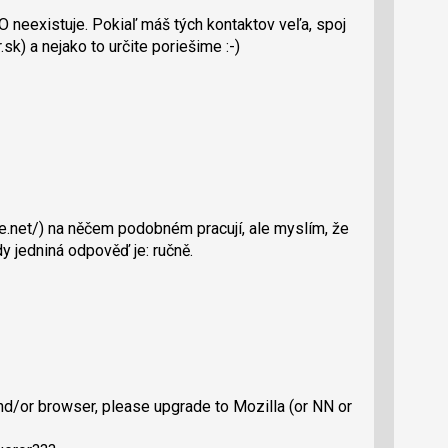
neexistuje. Pokiaľ máš tých kontaktov veľa, spoj
k) a nejako to určite poriešime :-)
rge.net/) na něčem podobném pracují, ale myslím, že
dy jedniná odpověď je: ručně.
d/or browser, please upgrade to Mozilla (or NN or