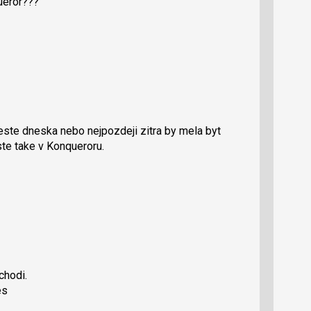
ueror???
jeste dneska nebo nejpozdeji zitra by mela byt
ste take v Konqueroru.
chodi.
es