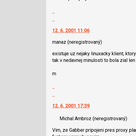
navigaci
lze
Zobrazit
použít
celé
Skok
i
vlákno
na
klávesy
12. 6. 2001 11:06
další
N
nový
pro
manaz
(neregistrovaný)
názor.
následující
K
existuje uz nejaky linuxacky klient, kt
a
navigaci
tak v nedavnej minulosti to bola zial len 
P
lze
pro
použít
m
předchozí
i
nový
klávesy
Zobrazit
názor
N
celé
Skok
pro
vlákno
na
následující
12. 6. 2001 17:39
další
a
nový
P
Michal Ambroz
(neregistrovaný)
názor.
pro
K
Vim, ze Gabber pripojeni pres proxy planu
předchozí
navigaci