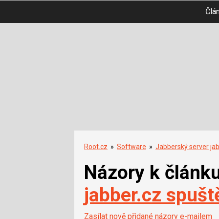
Člá
Root.cz
»
Software
»
Jabberský server ja
Názory k článk
jabber.cz spušt
Zasílat nově přidané názory e-mailem