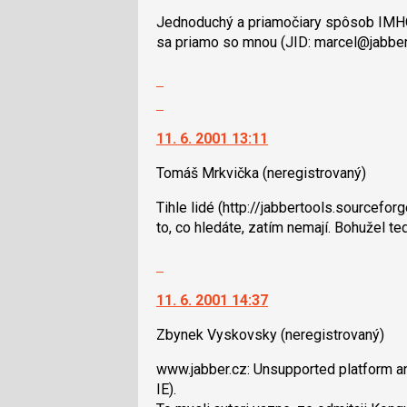
a
K
Jednoduchý a priamočiary spôsob IMHO 
P
navigaci
sa priamo so mnou (JID: marcel@jabber.s
pro
lze
předchozí
použít
Zobrazit
nový
i
celé
Skok
názor
klávesy
vlákno
na
N
11. 6. 2001 13:11
další
pro
nový
následující
Tomáš Mrkvička
(neregistrovaný)
názor.
a
K
Tihle lidé (http://jabbertools.sourcefo
P
navigaci
to, co hledáte, zatím nemají. Bohužel te
pro
lze
předchozí
použít
Skok
nový
i
na
názor
klávesy
11. 6. 2001 14:37
další
N
nový
Zbynek Vyskovsky
(neregistrovaný)
pro
názor.
následující
K
www.jabber.cz: Unsupported platform an
a
navigaci
IE).
P
lze