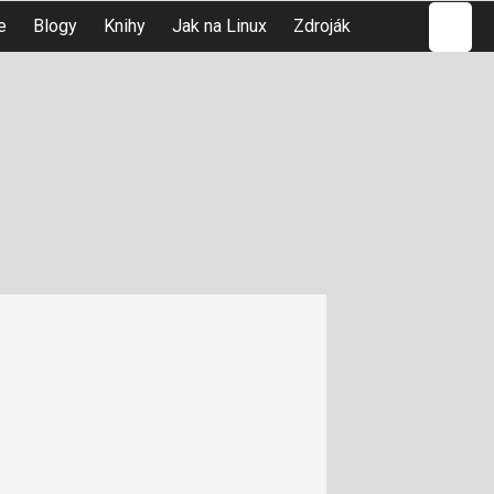
Hledat
e
Blogy
Knihy
Jak na Linux
Zdroják