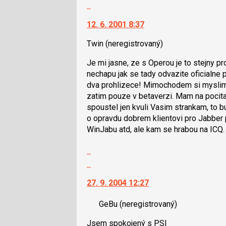
názor
Skok
na
12. 6. 2001 8:37
další
nový
Twin
(neregistrovaný)
názor.
K
Je mi jasne, ze s Operou je to stejny p
navigaci
nechapu jak se tady odvazite oficialne 
lze
dva prohlizece! Mimochodem si myslim, 
použít
zatim pouze v betaverzi. Mam na pocita
i
spoustel jen kvuli Vasim strankam, to b
klávesy
o opravdu dobrem klientovi pro Jabber
N
WinJabu atd, ale kam se hrabou na ICQ.
pro
následující
Zobrazit
a
celé
Skok
P
vlákno
na
pro
27. 9. 2004 12:27
další
předchozí
nový
nový
GeBu
(neregistrovaný)
názor.
názor
K
Jsem spokojený s PSI