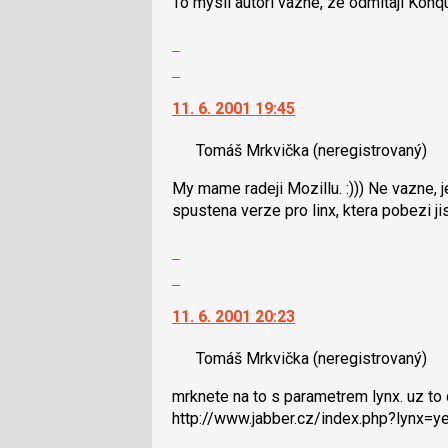
To mysli autori vazne, ze odmitaji Konq
pro
použít
předchozí
i
Zobrazit
nový
klávesy
celé
Skok
názor
N
vlákno
na
pro
11. 6. 2001 19:45
další
následující
nový
a
Tomáš Mrkvička
(neregistrovaný)
názor.
P
K
My mame radeji Mozillu. :))) Ne vazne, 
pro
navigaci
spustena verze pro linx, ktera pobezi ji
předchozí
lze
nový
použít
Zobrazit
názor
i
celé
Skok
klávesy
vlákno
na
N
11. 6. 2001 20:23
další
pro
nový
následující
Tomáš Mrkvička
(neregistrovaný)
názor.
a
K
P
mrknete na to s parametrem lynx. uz to 
navigaci
pro
http://www.jabber.cz/index.php?lynx=y
lze
předchozí