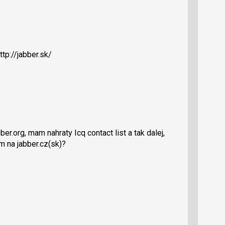
tp://jabber.sk/
r.org, mam nahraty Icq contact list a tak dalej,
m na jabber.cz(sk)?