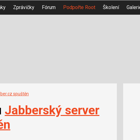
nky
Zprávičky
Fórum
Podpořte Root
Školení
Galeri
bber.cz spuštěn
u
Jabberský server
ěn