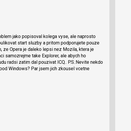
roblem jako popisoval kolega vyse, ale naprosto
pulikovat start sluzby a pritom podporujete pouze
ze Opera je daleko lepsi nez Mozila, ktera je
ci samozrejme take Explorer, ale abych ho
udu radsi zatim dal pouzivat ICQ.. P.S.:Nevite nekdo
 pod Windows? Par jsem jich zkousel vcetne